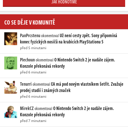
JAK HODNOTÍME
CO SE DĚJE V KOMUNITĚ
PanPrcstenu
Už není cesty zpět. Sony připomíná
okomentoval
konec fyzických nosičů na krabicích PlayStationu 5
před 5 minutami
Plechoun
O Nintendo Switch 2 je nadále zájem.
okomentoval
Konzole překonává rekordy
před 6 minutami
Tenurri
EA má pod novým vlastníkem šetřit. Zvažuje
okomentoval
prodej studií i známých značek
před 6 minutami
MirekCZ
O Nintendo Switch 2 je nadále zájem.
okomentoval
Konzole překonává rekordy
před 7 minutami