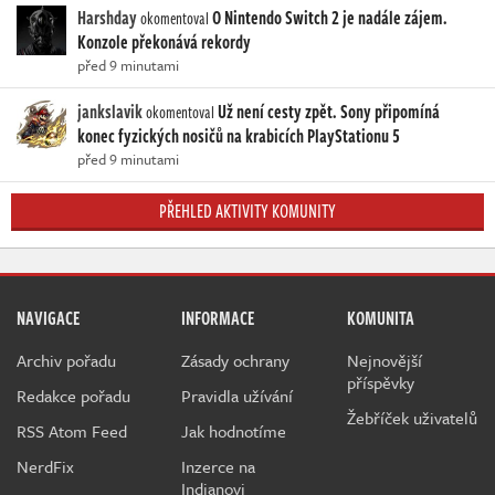
Harshday
O Nintendo Switch 2 je nadále zájem.
okomentoval
Konzole překonává rekordy
před 9 minutami
jankslavik
Už není cesty zpět. Sony připomíná
okomentoval
konec fyzických nosičů na krabicích PlayStationu 5
před 9 minutami
PŘEHLED AKTIVITY KOMUNITY
NAVIGACE
INFORMACE
KOMUNITA
Archiv pořadu
Zásady ochrany
Nejnovější
příspěvky
Redakce pořadu
Pravidla užívání
Žebříček uživatelů
RSS Atom Feed
Jak hodnotíme
NerdFix
Inzerce na
Indianovi