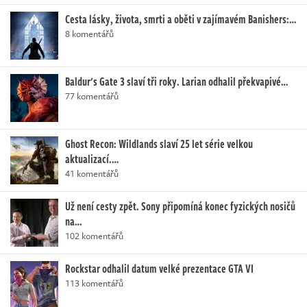
Cesta lásky, života, smrti a oběti v zajímavém Banishers:…
8 komentářů
Baldur's Gate 3 slaví tři roky. Larian odhalil překvapivé…
77 komentářů
Ghost Recon: Wildlands slaví 25 let série velkou
aktualizací.…
41 komentářů
Už není cesty zpět. Sony připomíná konec fyzických nosičů
na…
102 komentářů
Rockstar odhalil datum velké prezentace GTA VI
113 komentářů