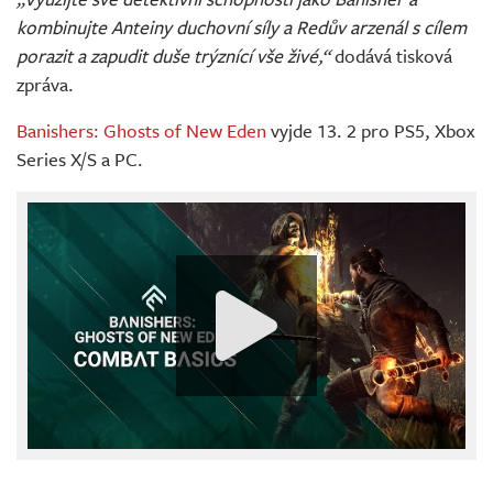
kombinujte Anteiny duchovní síly a Redův arzenál s cílem
porazit a zapudit duše trýznící vše živé,“
dodává tisková
zpráva.
Banishers: Ghosts of New Eden
vyjde 13. 2 pro PS5, Xbox
Series X/S a PC.