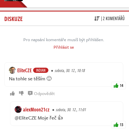
DISKUZE
| 2 KOMENTÁŘŮ
Pro napsání komentáře musíš být přihlášen.
Přihlásit se
EliteCZE
INDIAN
sobota, 30. 12., 10:18
Na tohle se těším 🙂
14
Odpovědět
alexMoon21cz
sobota, 30. 12., 11:01
@EliteCZE Moje řeč 👍
13