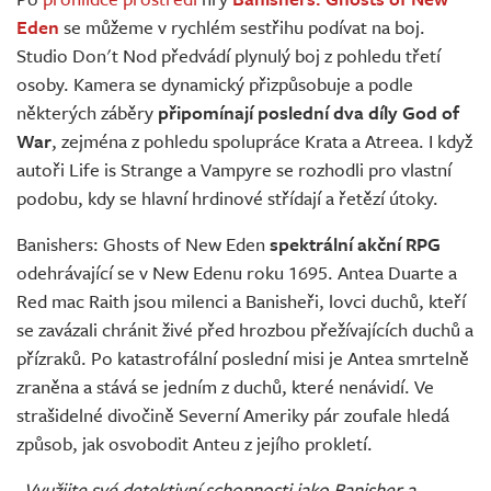
Živě
Eden
se můžeme v rychlém sestřihu podívat na boj.
Studio Don't Nod předvádí plynulý boj z pohledu třetí
osoby. Kamera se dynamický přizpůsobuje a podle
některých záběry
připomínají poslední dva díly God of
War
, zejména z pohledu spolupráce Krata a Atreea. I když
autoři Life is Strange a Vampyre se rozhodli pro vlastní
podobu, kdy se hlavní hrdinové střídají a řetězí útoky.
Banishers: Ghosts of New Eden
spektrální akční RPG
odehrávající se v New Edenu roku 1695. Antea Duarte a
Red mac Raith jsou milenci a Banisheři, lovci duchů, kteří
se zavázali chránit živé před hrozbou přežívajících duchů a
přízraků. Po katastrofální poslední misi je Antea smrtelně
zraněna a stává se jedním z duchů, které nenávidí. Ve
strašidelné divočině Severní Ameriky pár zoufale hledá
způsob, jak osvobodit Anteu z jejího prokletí.
„Využijte své detektivní schopnosti jako Banisher a