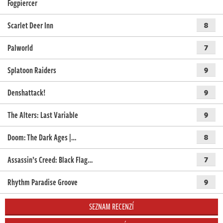
Fogpiercer
Scarlet Deer Inn
8
Palworld
7
Splatoon Raiders
9
Denshattack!
9
The Alters: Last Variable
9
Doom: The Dark Ages |…
8
Assassin’s Creed: Black Flag…
7
Rhythm Paradise Groove
9
SEZNAM RECENZÍ