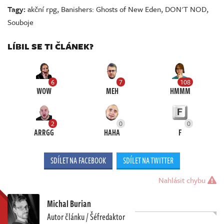
Tagy:
akční rpg
,
Banishers: Ghosts of New Eden
,
DON'T NOD
,
Souboje
LÍBIL SE TI ČLÁNEK?
6
7
108
WOW
MEH
HMMM
2
0
0
ARRGG
HAHA
F
SDÍLET NA FACEBOOK
SDÍLET NA TWITTER
Nahlásit chybu
Michal Burian
Autor článku / Šéfredaktor