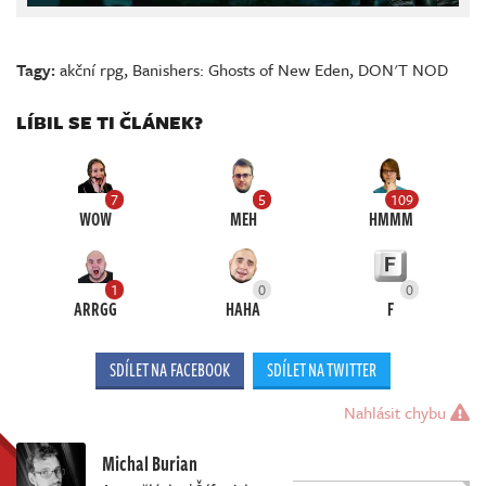
Tagy:
akční rpg
,
Banishers: Ghosts of New Eden
,
DON'T NOD
LÍBIL SE TI ČLÁNEK?
7
5
109
WOW
MEH
HMMM
1
0
0
ARRGG
HAHA
F
SDÍLET NA FACEBOOK
SDÍLET NA TWITTER
Nahlásit chybu
Michal Burian