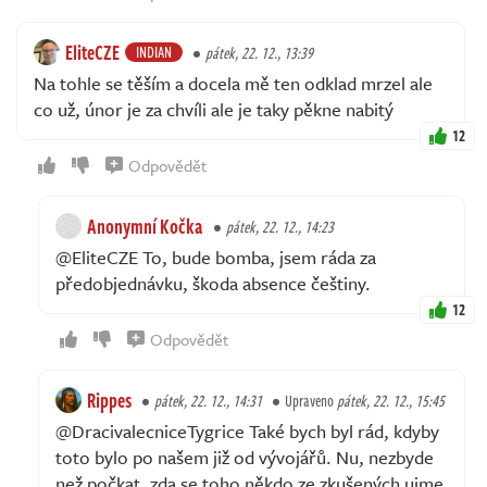
EliteCZE
INDIAN
pátek, 22. 12., 13:39
Na tohle se těším a docela mě ten odklad mrzel ale
co už, únor je za chvíli ale je taky pěkne nabitý
12
Odpovědět
Anonymní Kočka
pátek, 22. 12., 14:23
@EliteCZE To, bude bomba, jsem ráda za
předobjednávku, škoda absence češtiny.
12
Odpovědět
Rippes
pátek, 22. 12., 14:31
Upraveno
pátek, 22. 12., 15:45
@DracivalecniceTygrice Také bych byl rád, kdyby
toto bylo po našem již od vývojářů. Nu, nezbyde
než počkat, zda se toho někdo ze zkušených ujme