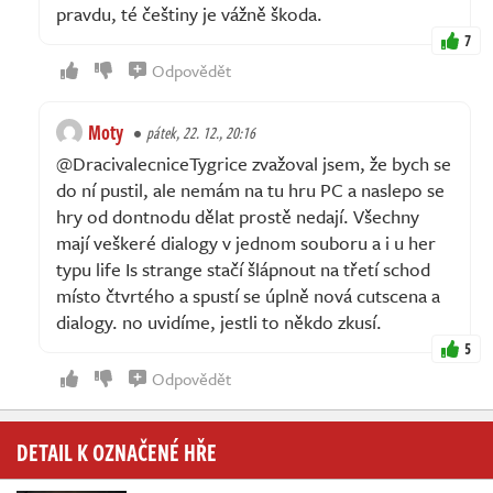
pravdu, té češtiny je vážně škoda.
7
Odpovědět
Moty
pátek, 22. 12., 20:16
@DracivalecniceTygrice zvažoval jsem, že bych se
do ní pustil, ale nemám na tu hru PC a naslepo se
hry od dontnodu dělat prostě nedají. Všechny
mají veškeré dialogy v jednom souboru a i u her
typu life Is strange stačí šlápnout na třetí schod
místo čtvrtého a spustí se úplně nová cutscena a
dialogy. no uvidíme, jestli to někdo zkusí.
5
Odpovědět
DETAIL K OZNAČENÉ HŘE