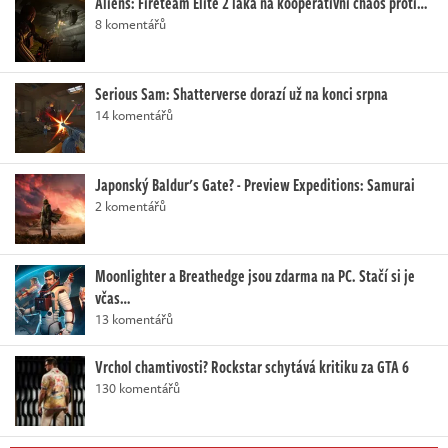
Aliens: Fireteam Elite 2 láká na kooperativní chaos proti…
8 komentářů
Serious Sam: Shatterverse dorazí už na konci srpna
14 komentářů
Japonský Baldur's Gate? - Preview Expeditions: Samurai
2 komentářů
Moonlighter a Breathedge jsou zdarma na PC. Stačí si je
včas…
13 komentářů
Vrchol chamtivosti? Rockstar schytává kritiku za GTA 6
130 komentářů