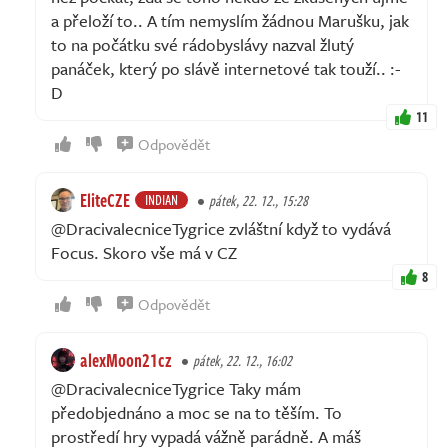
a přeloží to.. A tím nemyslím žádnou Marušku, jak
to na počátku své rádobyslávy nazval žlutý
panáček, který po slávě internetové tak touží.. :-
D
11
Odpovědět
EliteCZE
INDIAN
pátek, 22. 12., 15:28
@DracivalecniceTygrice zvláštní když to vydává
Focus. Skoro vše má v CZ
8
Odpovědět
alexMoon21cz
pátek, 22. 12., 16:02
@DracivalecniceTygrice Taky mám
předobjednáno a moc se na to těším. To
prostředí hry vypadá vážně parádně. A máš