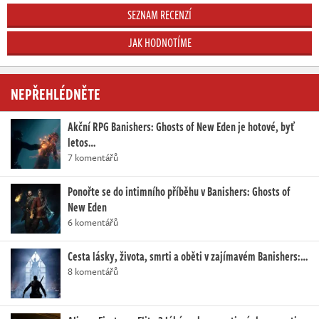
SEZNAM RECENZÍ
JAK HODNOTÍME
NEPŘEHLÉDNĚTE
Akční RPG Banishers: Ghosts of New Eden je hotové, byť
letos…
7 komentářů
Ponořte se do intimního příběhu v Banishers: Ghosts of
New Eden
6 komentářů
Cesta lásky, života, smrti a oběti v zajímavém Banishers:…
8 komentářů