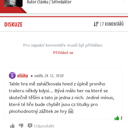
Autor článku / Šéfredaktor
DISKUZE
| 7 KOMENTÁŘŮ
Pro napsání komentáře musíš být přihlášen.
Přihlásit se
olishu
neděle, 24. 12., 10:50
Tahle hra mě zaháčkovala hned z úplně prvního
traileru někdy kdysi... Bývá málo her na které se
skutečně těším a tato je jedna z nich. Jediné mínus,
které té hře bude chybět jsou cz titulky pro
plnohodnotný zážitek ze hry 🤗
2
Odpovědět