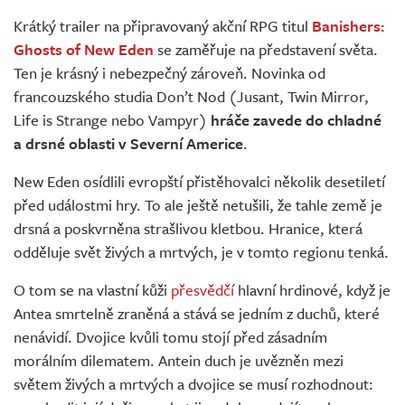
Živě
Krátký trailer na připravovaný akční RPG titul
Banishers:
Ghosts of New Eden
se zaměřuje na představení světa.
Ten je krásný i nebezpečný zároveň. Novinka od
francouzského studia Don’t Nod (Jusant, Twin Mirror,
Life is Strange nebo Vampyr)
hráče zavede do chladné
a drsné oblasti v Severní Americe
.
New Eden osídlili evropští přistěhovalci několik desetiletí
před událostmi hry. To ale ještě netušili, že tahle země je
drsná a poskvrněna strašlivou kletbou. Hranice, která
odděluje svět živých a mrtvých, je v tomto regionu tenká.
O tom se na vlastní kůži
přesvědčí
hlavní hrdinové, když je
Antea smrtelně zraněná a stává se jedním z duchů, které
nenávidí. Dvojice kvůli tomu stojí před zásadním
morálním dilematem. Antein duch je uvězněn mezi
světem živých a mrtvých a dvojice se musí rozhodnout: