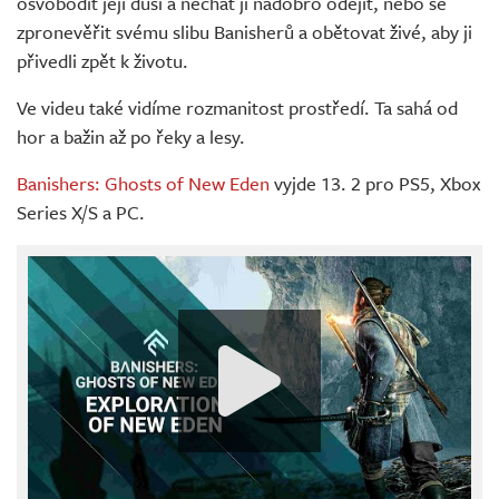
osvobodit její duši a nechat ji nadobro odejít, nebo se
zpronevěřit svému slibu Banisherů a obětovat živé, aby ji
přivedli zpět k životu.
Ve videu také vidíme rozmanitost prostředí. Ta sahá od
hor a bažin až po řeky a lesy.
Banishers: Ghosts of New Eden
vyjde 13. 2 pro PS5, Xbox
Series X/S a PC.