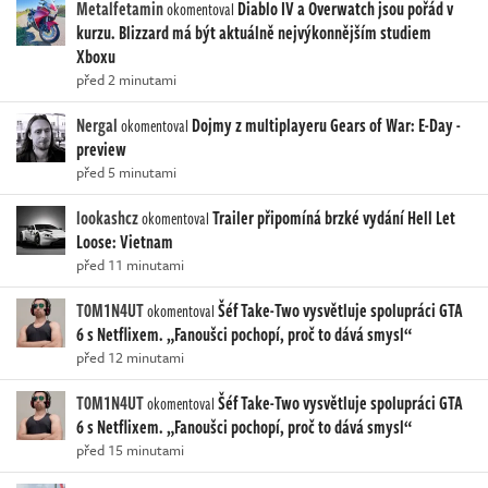
Metalfetamin
Diablo IV a Overwatch jsou pořád v
okomentoval
kurzu. Blizzard má být aktuálně nejvýkonnějším studiem
Xboxu
před 2 minutami
Nergal
Dojmy z multiplayeru Gears of War: E-Day -
okomentoval
preview
před 5 minutami
lookashcz
Trailer připomíná brzké vydání Hell Let
okomentoval
Loose: Vietnam
před 11 minutami
T0M1N4UT
Šéf Take-Two vysvětluje spolupráci GTA
okomentoval
6 s Netflixem. „Fanoušci pochopí, proč to dává smysl“
před 12 minutami
T0M1N4UT
Šéf Take-Two vysvětluje spolupráci GTA
okomentoval
6 s Netflixem. „Fanoušci pochopí, proč to dává smysl“
před 15 minutami