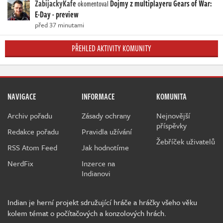
ZabijackyKafe
Dojmy z multiplayeru Gears of War:
okomentoval
E-Day - preview
před 37 minutami
PŘEHLED AKTIVITY KOMUNITY
NAVIGACE
INFORMACE
KOMUNITA
Archiv pořadu
Zásady ochrany
Nejnovější
příspěvky
Redakce pořadu
Pravidla užívání
Žebříček uživatelů
RSS Atom Feed
Jak hodnotíme
NerdFix
Inzerce na
Indianovi
Indian je herní projekt sdružující hráče a hráčky všeho věku
kolem témat o počítačových a konzolových hrách.