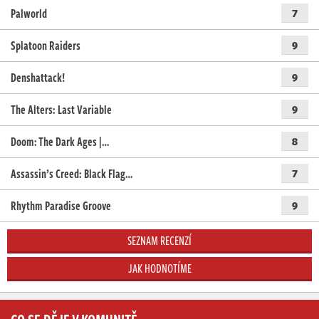
Palworld
7
Splatoon Raiders
9
Denshattack!
9
The Alters: Last Variable
9
Doom: The Dark Ages |…
8
Assassin’s Creed: Black Flag…
7
Rhythm Paradise Groove
9
SEZNAM RECENZÍ
JAK HODNOTÍME
CO SE DĚJE V KOMUNITĚ