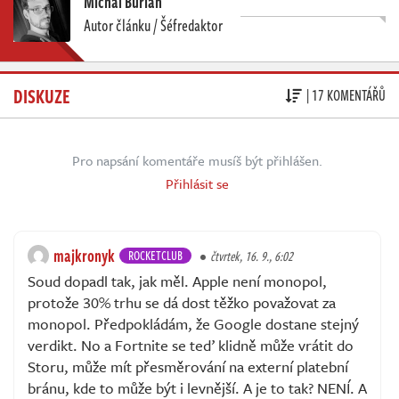
Michal Burian
Autor článku / Šéfredaktor
DISKUZE
| 17 KOMENTÁŘŮ
Pro napsání komentáře musíš být přihlášen.
Přihlásit se
majkronyk
ROCKETCLUB
čtvrtek, 16. 9., 6:02
Soud dopadl tak, jak měl. Apple není monopol,
protože 30% trhu se dá dost těžko považovat za
monopol. Předpokládám, že Google dostane stejný
verdikt. No a Fortnite se teď klidně může vrátit do
Storu, může mít přesměrování na externí platební
bránu, kde to může být i levnější. A je to tak? NENÍ. A