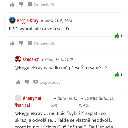
Odpovědět
Reggie-Kray
středa, 15. 9., 14:28
EPIC vyhrál, ale odvolá se. :D
5
Odpovědět
skoda-cz
středa, 15. 9., 16:10
@ReggieKray napadlo mě přesně to samé :D
2
Odpovědět
Anonymní
čtvrtek, 16. 9.,
Upraveno
čtvrtek, 16.
Nyan cat
3:48
9., 4:00
@ReggieKray ... ne. Epic "vyhrál" zaplatil co
ukrad, a odvolá se... Takže se vlastně neodvolá,
protože svoji "chybu" už "přiznal". Další soud s