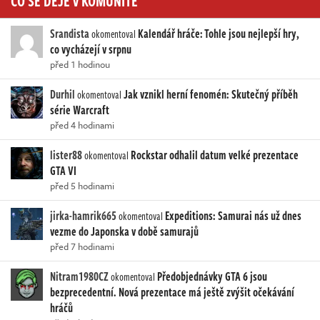
Srandista
Kalendář hráče: Tohle jsou nejlepší hry,
okomentoval
co vycházejí v srpnu
před 1 hodinou
Durhil
Jak vznikl herní fenomén: Skutečný příběh
okomentoval
série Warcraft
před 4 hodinami
lister88
Rockstar odhalil datum velké prezentace
okomentoval
GTA VI
před 5 hodinami
jirka-hamrik665
Expeditions: Samurai nás už dnes
okomentoval
vezme do Japonska v době samurajů
před 7 hodinami
Nitram1980CZ
Předobjednávky GTA 6 jsou
okomentoval
bezprecedentní. Nová prezentace má ještě zvýšit očekávání
hráčů