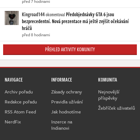
před 7 hodinami
Kingroad144
Předobjednávky GTA 6 jsou
okomentoval
bezprecedentní. Nová prezentace má ještě zvýšit očekávání
hráčů
před 8 hodinami
PŘEHLED AKTIVITY KOMUNITY
NAVIGACE
INFORMACE
KOMUNITA
Archiv pořadu
Zásady ochrany
Nejnovější
příspěvky
Redakce pořadu
Pravidla užívání
Žebříček uživatelů
RSS Atom Feed
Jak hodnotíme
NerdFix
Inzerce na
Indianovi