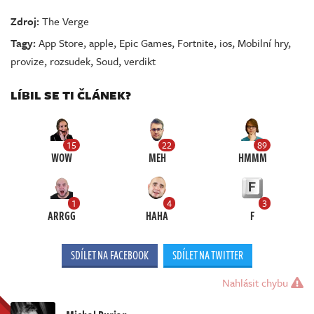
Zdroj:
The Verge
Tagy:
App Store
,
apple
,
Epic Games
,
Fortnite
,
ios
,
Mobilní hry
,
provize
,
rozsudek
,
Soud
,
verdikt
LÍBIL SE TI ČLÁNEK?
15
22
89
WOW
MEH
HMMM
1
4
3
ARRGG
HAHA
F
SDÍLET NA FACEBOOK
SDÍLET NA TWITTER
Nahlásit chybu