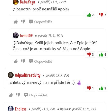
BabaYaga
pondělí, 13. 9., 15:09
@benot09 proč nesnášíš Apple?
2
2
Odpovědět
benot09
pondělí, 13. 9., 15:14
@BabaYaga Kvůli jejich politice. Ale Epic je 40%
Čína, což je automaticky větší zlo než Apple
3
6
Odpovědět
OdpadKreativity
pondělí, 13. 9., 8:52
Tahleta výhra-nevýhra mi příjde fér :)
1
8
Odpovědět
Endless
pondělí, 13. 9., 7:48
Upraveno
pondělí, 13. 9., 7:49