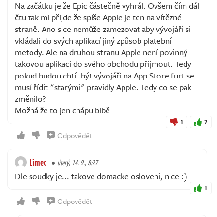
Na začátku je že Epic částečně vyhrál. Ovšem čím dál
čtu tak mi přijde že spíše Apple je ten na vítězné
straně. Ano sice nemůže zamezovat aby vývojáři si
vkládali do svých aplikací jiný způsob platební
metody. Ale na druhou stranu Apple není povinný
takovou aplikaci do svého obchodu přijmout. Tedy
pokud budou chtít být vývojáři na App Store furt se
musí řídit "starými" pravidly Apple. Tedy co se pak
změnilo?
Možná že to jen chápu blbě
1
2
Odpovědět
Limec
úterý, 14. 9., 8:27
Dle soudky je... takove domacke osloveni, nice :)
1
Odpovědět