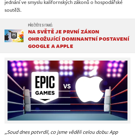
jednání ve smyslu kalifornských zákonů o hospodářské
soutěži.
NA SVĚTĚ JE PRVNÍ ZÁKON
OHROŽUJÍCÍ DOMINANTNÍ POSTAVENÍ
GOOGLE A APPLE
„Soud dnes potvrdil, co jsme věděli celou dobu: App