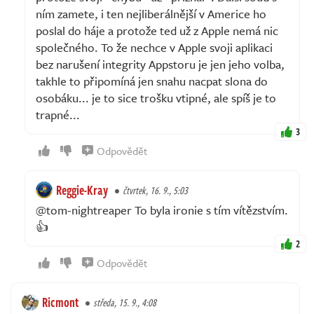
ním zamete, i ten nejliberálnější v Americe ho
poslal do háje a protože ted už z Apple nemá nic
společného. To že nechce v Apple svoji aplikaci
bez narušení integrity Appstoru je jen jeho volba,
takhle to připomíná jen snahu nacpat slona do
osobáku... je to sice trošku vtipné, ale spíš je to
trapné...
3
Odpovědět
Reggie-Kray
čtvrtek, 16. 9., 5:03
@tom-nightreaper To byla ironie s tím vítězstvím.
👍
2
Odpovědět
Ricmont
středa, 15. 9., 4:08