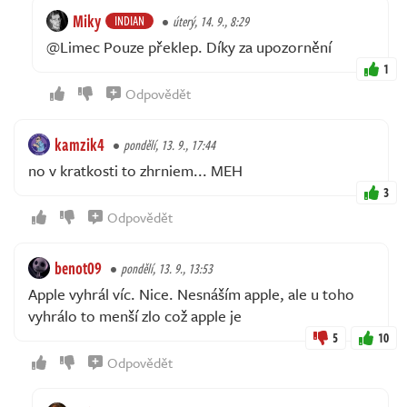
Miky
INDIAN
úterý, 14. 9., 8:29
@Limec Pouze překlep. Díky za upozornění
1
Odpovědět
kamzik4
pondělí, 13. 9., 17:44
no v kratkosti to zhrniem... MEH
3
Odpovědět
benot09
pondělí, 13. 9., 13:53
Apple vyhrál víc. Nice. Nesnáším apple, ale u toho
vyhrálo to menší zlo což apple je
5
10
Odpovědět