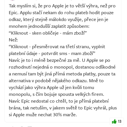
Tak myslím si, že pro Apple je to větší výhra, než pro
Epic. Applu stačí nekam do rohu plateb hodit pouze
odkaz, který stejně málokdo využije, přece jen je
mnohem jednodušší zaplatit způsobem:
“Kliknout - sken obličeje - mám zboží”
Než:
“Kliknout - přesměrovat na třetí stranu, vyplnit
platební údaje - potvrdit sms - mam zboží”
Navíc je to i méně bezpečné za mě. U Apple se po
rozhodnutí nejedná o monopol, dostanou odškodné
a nemusí tam být jiná přímá metoda platby, pouze ta
alternativa v podobě nějakého odkazu. Mně to
vychází jako výhra Apple už jen kvůli tomu
monopolu, s čím bojuje spousta velkých firem.
Navíc Epic nedostal co chtěl, to je přímá platební
brána, tak netuším, v jakem světě to Epic vyhrál, plus
si Apple muže nechat 30% marže.
13