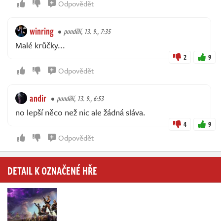
Odpovědět
winring
pondělí, 13. 9., 7:35
Malé krůčky...
2
9
Odpovědět
andir
pondělí, 13. 9., 6:53
no lepší něco než nic ale žádná sláva.
4
9
Odpovědět
DETAIL K OZNAČENÉ HŘE