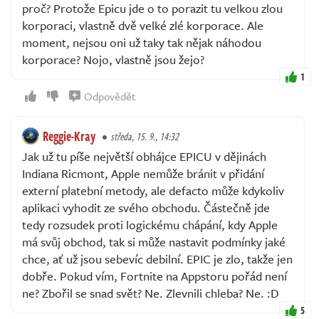
proč? Protože Epicu jde o to porazit tu velkou zlou
korporaci, vlastně dvě velké zlé korporace. Ale
moment, nejsou oni už taky tak nějak náhodou
korporace? Nojo, vlastně jsou žejo?
1
Odpovědět
Reggie-Kray
středa, 15. 9., 14:32
Jak už tu píše největší obhájce EPICU v dějinách
Indiana Ricmont, Apple nemůže bránit v přidání
externí platební metody, ale defacto může kdykoliv
aplikaci vyhodit ze svého obchodu. Částečně jde
tedy rozsudek proti logickému chápání, kdy Apple
má svůj obchod, tak si může nastavit podmínky jaké
chce, ať už jsou sebevíc debilní. EPIC je zlo, takže jen
dobře. Pokud vím, Fortnite na Appstoru pořád není
ne? Zbořil se snad svět? Ne. Zlevnili chleba? Ne. :D
5