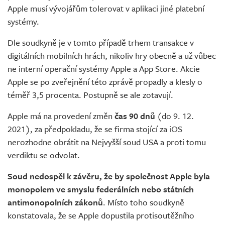
Apple musí vývojářům tolerovat v aplikaci jiné platební
systémy.
Dle soudkyně je v tomto případě trhem transakce v
digitálních mobilních hrách, nikoliv hry obecně a už vůbec
ne interní operační systémy Apple a App Store. Akcie
Apple se po zveřejnění této zprávě propadly a klesly o
téměř 3,5 procenta. Postupně se ale zotavují.
Apple má na provedení změn
čas 90 dnů
(do 9. 12.
2021), za předpokladu, že se firma stojící za iOS
nerozhodne obrátit na Nejvyšší soud USA a proti tomu
verdiktu se odvolat.
Soud nedospěl k závěru, že by společnost Apple byla
monopolem ve smyslu federálních nebo státních
antimonopolních zákonů
. Místo toho soudkyně
konstatovala, že se Apple dopustila protisoutěžního