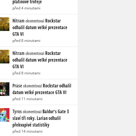
platinové trofeje
před 4 minutami
Nitram
Rockstar
okomentoval
odhalil datum velké prezentace
GTA VI
před 8 minutami
Nitram
Rockstar
okomentoval
odhalil datum velké prezentace
GTA VI
před 8 minutami
Prase
Rockstar odhalil
okomentoval
datum velké prezentace GTA VI
před 11 minutami
Tyros
Baldur's Gate 3
okomentoval
slaví tři roky. Larian odhalil
překvapivé statistiky
před 14 minutami