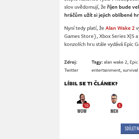
slov uvědomují, že
říjen bude ve
hráčům užít si jejich oblíbené h
Nyní tedy platí, že
Alan Wake 2
v
Games Store), Xbox Series X|S a P
konzolích hru stále vydává Epic 
Zdroj:
Tagy:
alan wake 2
,
Epic
Twitter
entertainment
,
survival
LÍBIL SE TI ČLÁNEK?
10
5
WOW
MEH
SDÍLET 