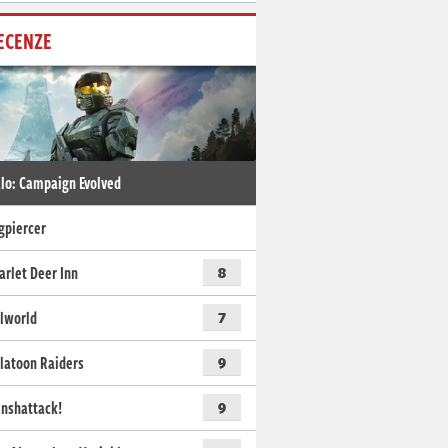
ECENZE
lo: Campaign Evolved
gpiercer
arlet Deer Inn
8
lworld
7
latoon Raiders
9
nshattack!
9