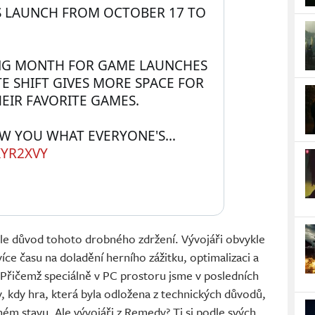
S LAUNCH FROM OCTOBER 17 TO 
NG MONTH FOR GAME LAUNCHES 
E SHIFT GIVES MORE SPACE FOR 
EIR FAVORITE GAMES.
WE CAN'T WAIT TO SHOW YOU WHAT EVERYONE'S… 
XYR2XVY
e ale důvod tohoto drobného zdržení. Vývojáři obvykle
ce času na doladění herního zážitku, optimalizaci a
. Přičemž speciálně v PC prostoru jsme v posledních
, kdy hra, která byla odložena z technických důvodů,
ém stavu. Ale vývojáři z Remedy? Ti si podle svých