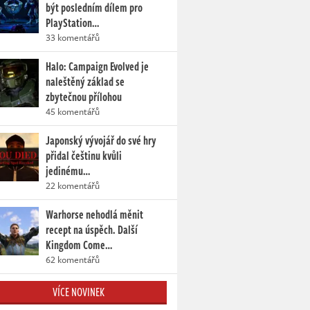
být posledním dílem pro
PlayStation…
33 komentářů
Halo: Campaign Evolved je
naleštěný základ se
zbytečnou přílohou
45 komentářů
Japonský vývojář do své hry
přidal češtinu kvůli
jedinému…
22 komentářů
Warhorse nehodlá měnit
recept na úspěch. Další
Kingdom Come…
62 komentářů
VÍCE NOVINEK