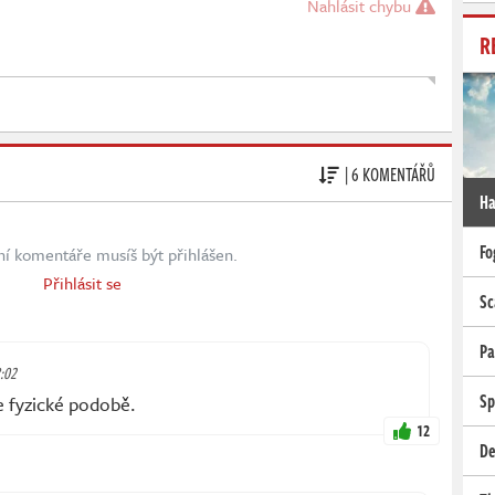
Nahlásit chybu
R
| 6 KOMENTÁŘŮ
Ha
Fo
ní komentáře musíš být přihlášen.
Přihlásit se
Sc
Pa
8:02
Sp
ve fyzické podobě.
12
De