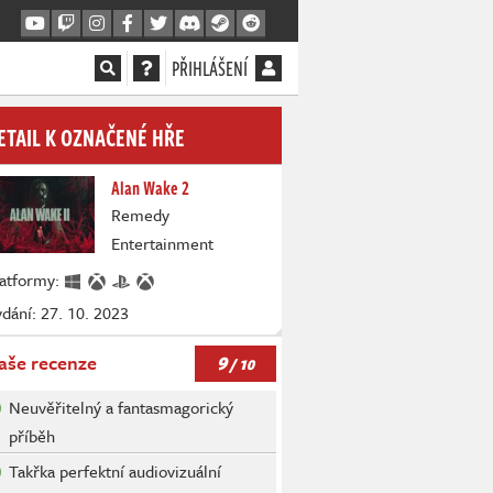
PŘIHLÁŠENÍ
ETAIL K OZNAČENÉ HŘE
Alan Wake 2
Remedy
Entertainment
latformy:
dání: 27. 10. 2023
9
aše recenze
/ 10
Neuvěřitelný a fantasmagorický
příběh
Takřka perfektní audiovizuální