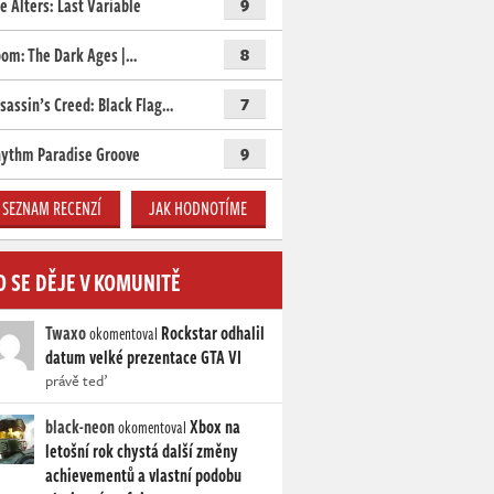
e Alters: Last Variable
9
om: The Dark Ages |…
8
sassin’s Creed: Black Flag…
7
ythm Paradise Groove
9
SEZNAM RECENZÍ
JAK HODNOTÍME
O SE DĚJE V KOMUNITĚ
Twaxo
Rockstar odhalil
okomentoval
datum velké prezentace GTA VI
právě teď
black-neon
Xbox na
okomentoval
letošní rok chystá další změny
achievementů a vlastní podobu