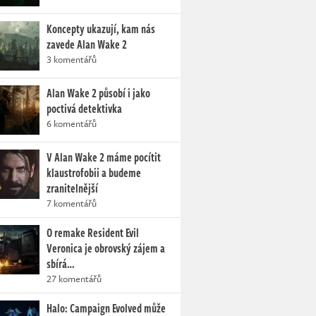
Koncepty ukazují, kam nás
zavede Alan Wake 2
3 komentářů
Alan Wake 2 působí i jako
poctivá detektivka
6 komentářů
V Alan Wake 2 máme pocítit
klaustrofobii a budeme
zranitelnější
7 komentářů
O remake Resident Evil
Veronica je obrovský zájem a
sbírá…
27 komentářů
Halo: Campaign Evolved může