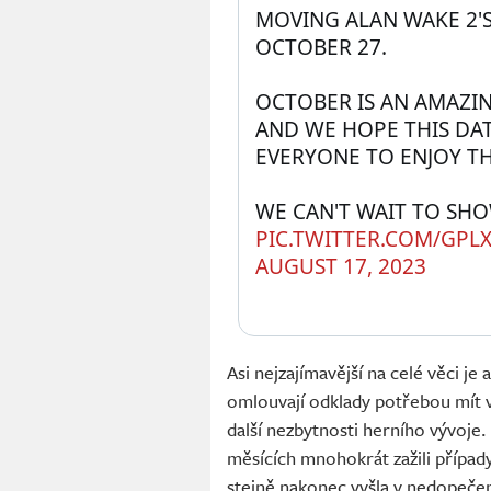
MOVING ALAN WAKE 2'
OCTOBER 27.
OCTOBER IS AN AMAZI
AND WE HOPE THIS DAT
EVERYONE TO ENJOY TH
PIC.TWITTER.COM/GPL
AUGUST 17, 2023
Asi nejzajímavější na celé věci j
omlouvají odklady potřebou mít ví
další nezbytnosti herního vývoje
měsících mnohokrát zažili případy
stejně nakonec vyšla v nedopečen