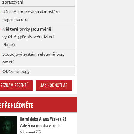
zpracování
Úžasně zpracovaná atmosféra
nejen hororu
Některé prvky jsou méně
využité (přepis scén, Mind
Place)
Soubojový systém relativně brzy
omrzí
Občasné bugy
SEZNAM RECENZÍ
JAK HODNOTÍME
EPŘEHLÉDNĚTE
Herní doba Alana Wakea 2?
Záleží na mnoha věcech
6 komentářů