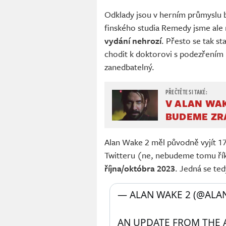
Odklady jsou v herním průmyslu b
finského studia Remedy jsme ale 
vydání nehrozí
. Přesto se tak st
chodit k doktorovi s podezřením na
zanedbatelný.
V ALAN WAK
BUDEME ZR
Alan Wake 2 měl původně vyjít 17
Twitteru (ne, nebudeme tomu řík
října/októbra 2023
. Jedná se te
— ALAN WAKE 2 (@ALA
AN UPDATE FROM THE A