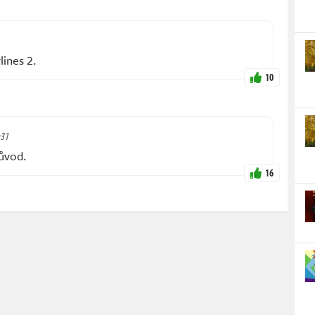
lines 2.
10
:31
ůvod.
16