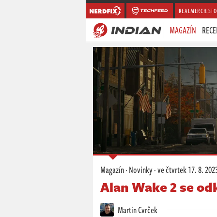
REALMERCH.STO
MAGAZÍN
RECE
Magazín
·
Novinky
·
ve čtvrtek
17. 8. 202
Alan Wake 2 se odk
Martin Cvrček