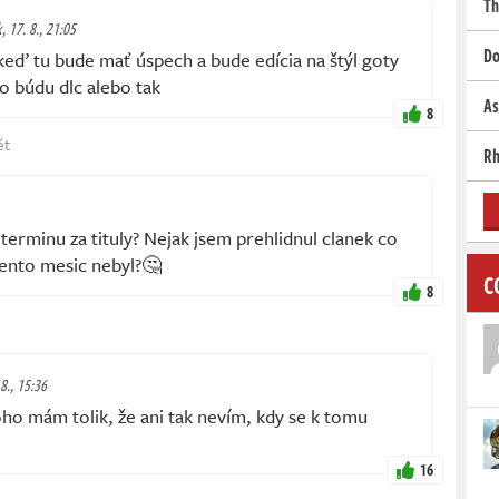
Th
k, 17. 8., 21:05
Do
 tu bude mať úspech a bude edícia na štýl goty
o búdu dlc alebo tak
As
8
ět
Rh
terminu za tituly? Nejak jsem prehlidnul clanek co
tento mesic nebyl?🤔
C
8
 8., 15:36
oho mám tolik, že ani tak nevím, kdy se k tomu
16