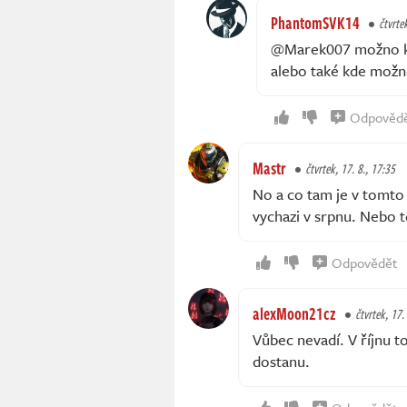
PhantomSVK14
čtvrte
@Marek007 možno keď
alebo také kde možn
Odpověd
Mastr
čtvrtek, 17. 8., 17:35
No a co tam je v tomto 
vychazi v srpnu. Nebo 
Odpovědět
alexMoon21cz
čtvrtek, 17.
Vůbec nevadí. V říjnu t
dostanu.