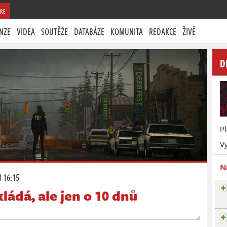
RE
NZE
VIDEA
SOUTĚŽE
DATABÁZE
KOMUNITA
REDAKCE
ŽIVĚ
D
P
Vy
N
3 16:15
ládá, ale jen o 10 dnů