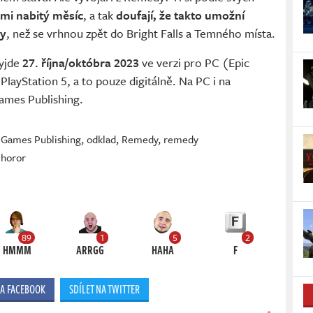
lmi nabitý měsíc
, a tak
doufají, že takto umožní
ry
, než se vrhnou zpět do Bright Falls a Temného místa.
yjde
27. října/októbra 2023
ve verzi pro PC (Epic
layStation 5, a to pouze digitálně. Na PC i na
Games Publishing.
 Games Publishing
,
odklad
,
Remedy
,
remedy
 horor
89
1
5
2
HMMM
ARRGG
HAHA
F
NA FACEBOOK
SDÍLET NA TWITTER