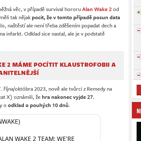
ěžná věc, v případě survival hororu
Alan Wake 2
od
měli tak nějak
pocit, že v tomto případě posun data
alo, naštěstí ale není třeba zděšením popadat dech a
 infarkt. Odklad sice nastal, ale je v podstatě
E 2 MÁME POCÍTIT KLAUSTROFOBII A
ANITELNĚJŠÍ
. října/októbra 2023, nově ale tvůrci z Remedy na
at X) oznámili, že
hra nakonec vyjde 27.
dy o
odklad o pouhých 10 dnů
.
N
NWAKE) 
LAN WAKE 2 TEAM: WE'RE 