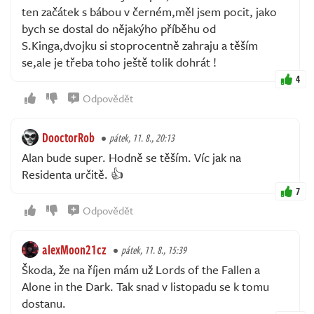
ten začátek s bábou v černém,měl jsem pocit, jako
bych se dostal do nějakýho příběhu od
S.Kinga,dvojku si stoprocentně zahraju a těším
se,ale je třeba toho ještě tolik dohrát !
4
Odpovědět
DooctorRob
pátek, 11. 8., 20:13
Alan bude super. Hodně se těším. Víc jak na
Residenta určitě. 👍
7
Odpovědět
alexMoon21cz
pátek, 11. 8., 15:39
Škoda, že na říjen mám už Lords of the Fallen a
Alone in the Dark. Tak snad v listopadu se k tomu
dostanu.