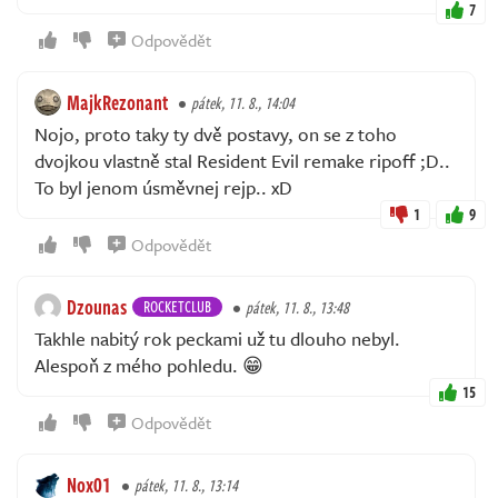
7
Odpovědět
MajkRezonant
pátek, 11. 8., 14:04
Nojo, proto taky ty dvě postavy, on se z toho
dvojkou vlastně stal Resident Evil remake ripoff ;D..
To byl jenom úsměvnej rejp.. xD
1
9
Odpovědět
Dzounas
ROCKETCLUB
pátek, 11. 8., 13:48
Takhle nabitý rok peckami už tu dlouho nebyl.
Alespoň z mého pohledu. 😁
15
Odpovědět
Nox01
pátek, 11. 8., 13:14