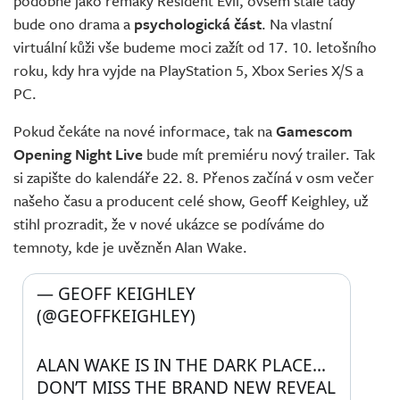
podobně jako remaky Resident Evil, ovšem stále tady
bude ono drama a
psychologická část
. Na vlastní
virtuální kůži vše budeme moci zažít od 17. 10. letošního
roku, kdy hra vyjde na PlayStation 5, Xbox Series X/S a
PC.
Pokud čekáte na nové informace, tak na
Gamescom
Opening Night Live
bude mít premiéru nový trailer. Tak
si zapište do kalendáře 22. 8. Přenos začíná v osm večer
našeho času a producent celé show, Geoff Keighley, už
stihl prozradit, že v nové ukázce se podíváme do
temnoty, kde je uvězněn Alan Wake.
— GEOFF KEIGHLEY 
(@GEOFFKEIGHLEY) 
ALAN WAKE IS IN THE DARK PLACE…
DON’T MISS THE BRAND NEW REVEAL 