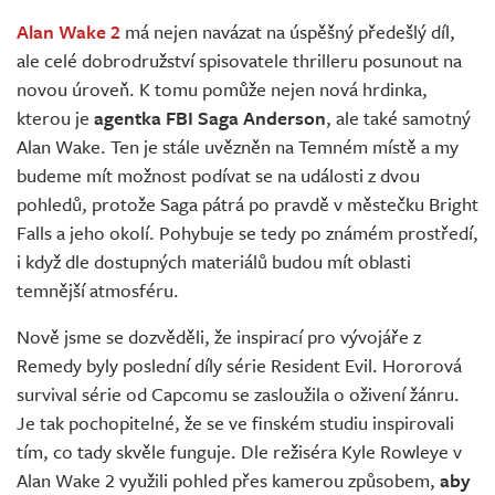
Živě
Alan Wake 2
má nejen navázat na úspěšný předešlý díl,
ale celé dobrodružství spisovatele thrilleru posunout na
novou úroveň. K tomu pomůže nejen nová hrdinka,
kterou je
agentka FBI Saga Anderson
, ale také samotný
Alan Wake. Ten je stále uvězněn na Temném místě a my
budeme mít možnost podívat se na události z dvou
pohledů, protože Saga pátrá po pravdě v městečku Bright
Falls a jeho okolí. Pohybuje se tedy po známém prostředí,
i když dle dostupných materiálů budou mít oblasti
temnější atmosféru.
Nově jsme se dozvěděli, že inspirací pro vývojáře z
Remedy byly poslední díly série Resident Evil. Hororová
survival série od Capcomu se zasloužila o oživení žánru.
Je tak pochopitelné, že se ve finském studiu inspirovali
tím, co tady skvěle funguje. Dle režiséra Kyle Rowleye v
Alan Wake 2 využili pohled přes kamerou způsobem,
aby