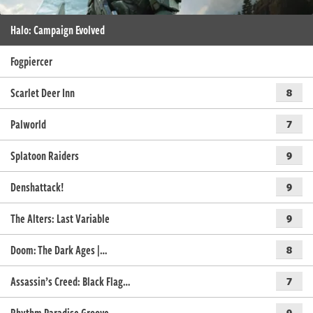
Halo: Campaign Evolved
Fogpiercer
Scarlet Deer Inn
8
Palworld
7
Splatoon Raiders
9
Denshattack!
9
The Alters: Last Variable
9
Doom: The Dark Ages |…
8
Assassin’s Creed: Black Flag…
7
9