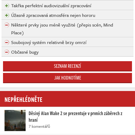
Takřka perfektní audiovizuální zpracování
Úžasně zpracovaná atmosféra nejen hororu
Některé prvky jsou méně využité (přepis scén, Mind
Place)
Soubojový systém relativně brzy omrzí
Občasné bugy
SEZNAM RECENZÍ
JAK HODNOTÍME
NEPŘEHLÉDNĚTE
Děsivý Alan Wake 2 se prezentuje v prvních záběrech z
hraní
7 komentářů