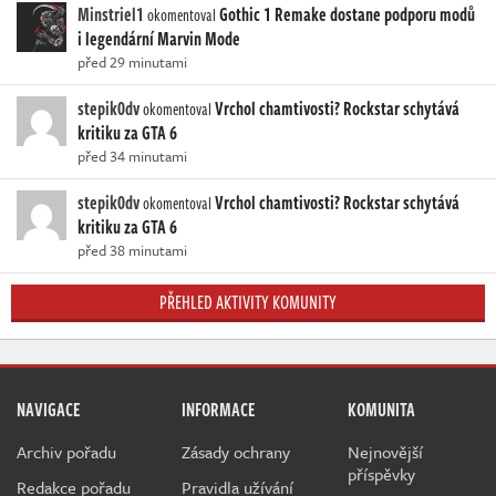
Minstriel1
Gothic 1 Remake dostane podporu modů
okomentoval
i legendární Marvin Mode
před 29 minutami
stepik0dv
Vrchol chamtivosti? Rockstar schytává
okomentoval
kritiku za GTA 6
před 34 minutami
stepik0dv
Vrchol chamtivosti? Rockstar schytává
okomentoval
kritiku za GTA 6
před 38 minutami
PŘEHLED AKTIVITY KOMUNITY
NAVIGACE
INFORMACE
KOMUNITA
Archiv pořadu
Zásady ochrany
Nejnovější
příspěvky
Redakce pořadu
Pravidla užívání