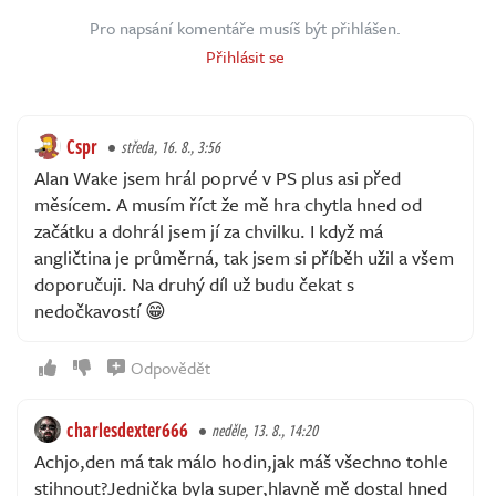
Pro napsání komentáře musíš být přihlášen.
Přihlásit se
Cspr
středa, 16. 8., 3:56
Alan Wake jsem hrál poprvé v PS plus asi před
měsícem. A musím říct že mě hra chytla hned od
začátku a dohrál jsem jí za chvilku. I když má
angličtina je průměrná, tak jsem si příběh užil a všem
doporučuji. Na druhý díl už budu čekat s
nedočkavostí 😁
Odpovědět
charlesdexter666
neděle, 13. 8., 14:20
Achjo,den má tak málo hodin,jak máš všechno tohle
stihnout?Jednička byla super,hlavně mě dostal hned