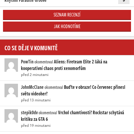
Rhythm Paradise Groove
SEZNAM RECENZÍ
JAK HODNOTÍME
CO SE DĚJE V KOMUNITĚ
PowTin
Aliens: Fireteam Elite 2 láká na
okomentoval
kooperativní chaos proti xenomorfům
před 2 minutami
JohnMcClane
Buďte v obraze! Co červenec přinesl
okomentoval
světu videoher?
před 13 minutami
stepik0dv
Vrchol chamtivosti? Rockstar schytává
okomentoval
kritiku za GTA 6
před 19 minutami