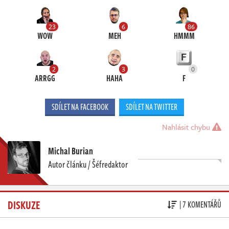
23
6
86
WOW
MEH
HMMM
2
3
0
ARRGG
HAHA
F
SDÍLET NA FACEBOOK
SDÍLET NA TWITTER
Nahlásit chybu
Michal Burian
Autor článku / Šéfredaktor
DISKUZE
| 7 KOMENTÁŘŮ