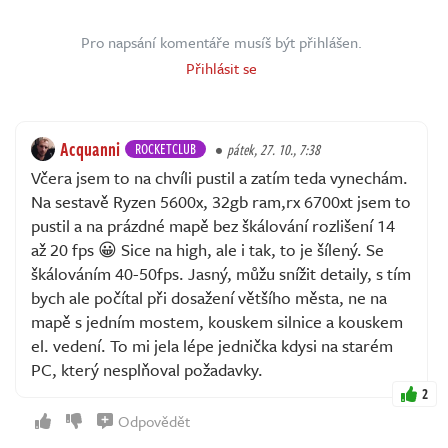
Pro napsání komentáře musíš být přihlášen.
Přihlásit se
Acquanni
ROCKETCLUB
pátek, 27. 10., 7:38
Včera jsem to na chvíli pustil a zatím teda vynechám.
Na sestavě Ryzen 5600x, 32gb ram,rx 6700xt jsem to
pustil a na prázdné mapě bez škálování rozlišení 14
až 20 fps 😀 Sice na high, ale i tak, to je šílený. Se
škálováním 40-50fps. Jasný, můžu snížit detaily, s tím
bych ale počítal při dosažení většího města, ne na
mapě s jedním mostem, kouskem silnice a kouskem
el. vedení. To mi jela lépe jednička kdysi na starém
PC, který nesplňoval požadavky.
2
Odpovědět