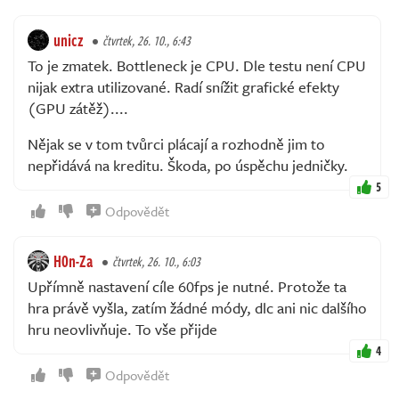
unicz
čtvrtek, 26. 10., 6:43
To je zmatek. Bottleneck je CPU. Dle testu není CPU
nijak extra utilizované. Radí snížit grafické efekty
(GPU zátěž)....
Nějak se v tom tvůrci plácají a rozhodně jim to
nepřidává na kreditu. Škoda, po úspěchu jedničky.
5
Odpovědět
H0n-Za
čtvrtek, 26. 10., 6:03
Upřímně nastavení cíle 60fps je nutné. Protože ta
hra právě vyšla, zatím žádné módy, dlc ani nic dalšího
hru neovlivňuje. To vše přijde
4
Odpovědět