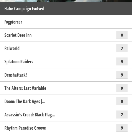
Halo: Campaign Evolved
Fogpiercer
Scarlet Deer Inn
8
Palworld
7
Splatoon Raiders
9
Denshattack!
9
The Alters: Last Variable
9
Doom: The Dark Ages |…
8
Assassin’s Creed: Black Flag…
7
Rhythm Paradise Groove
9