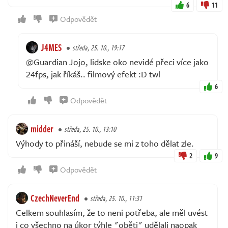
6
11
Odpovědět
J4MES
středa, 25. 10., 19:17
@Guardian Jojo, lidske oko nevidé přeci více jako
24fps, jak říkáš.. filmový efekt :D twl
6
Odpovědět
midder
středa, 25. 10., 13:10
Výhody to přináší, nebude se mi z toho dělat zle.
2
9
Odpovědět
CzechNeverEnd
středa, 25. 10., 11:31
Celkem souhlasím, že to neni potřeba, ale měl uvést
i co všechno na úkor týhle "oběti" udělali naopak