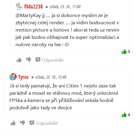
filda2238
středa, 25. 10., 17:00
@MartyKay jj ... ja si dokonce myslim ze je
zbytecnej celej render ... ja vidim budoucnost v
motion picture a hotovo ! akorat teda uz nevim
jak pak budou obhajovat tu super optimalizaci a
nulove naroky na hw :-D
5
Odpovědět
Tyros
středa, 25. 10., 15:48
Já si tedy pamatuji, že ani Cities 1 nejelo zase tak
parádně a musel se stáhnou mod, který unlocknul
FPSka a kamera se při přibližování sekala hodně
podobně jako tady ve dvojce
4
Odpovědět