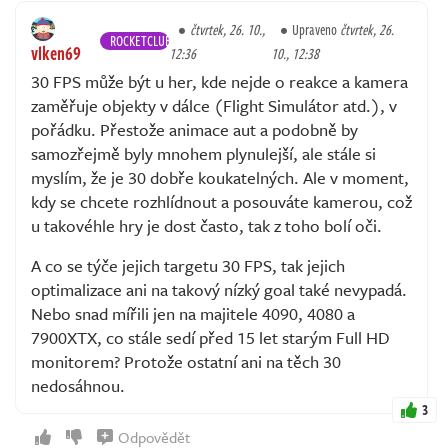
čtvrtek, 26. 10.,
Upraveno
čtvrtek, 26.
ROCKETCLUB
vlken69
12:36
10., 12:38
30 FPS může být u her, kde nejde o reakce a kamera
zaměřuje objekty v dálce (Flight Simulátor atd.), v
pořádku. Přestože animace aut a podobně by
samozřejmě byly mnohem plynulejší, ale stále si
myslím, že je 30 dobře koukatelných. Ale v moment,
kdy se chcete rozhlídnout a posouváte kamerou, což
u takovéhle hry je dost často, tak z toho bolí oči.
A co se týče jejich targetu 30 FPS, tak jejich
optimalizace ani na takový nízký goal také nevypadá.
Nebo snad mířili jen na majitele 4090, 4080 a
7900XTX, co stále sedí před 15 let starým Full HD
monitorem? Protože ostatní ani na těch 30
nedosáhnou.
3
Odpovědět