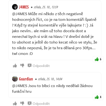
J4MES
středa, 25. 10., 13:59
@J4MES Může mi někdo z těch negativně
hodnocených říct, co je na tom komentáři špatně
? Když ty stejné komentáře výše lajkujete ? :) Já
jako nevím.. ale mám už toho docela dost a
nenechal bych si srát na hlavu ! V dnešní době je
to ubohost a ještě do toho kecat něco ve stylu, že
to nikdo nepozná, že je ta hra dělaná pro 30fps...
twl cmon :D
6
Odpovědět
Guardian
středa, 25. 10., 14:04
@J4MES Jsou to blbci co nikdy nedělali žádnou
funkční hru
4
Odpovědět