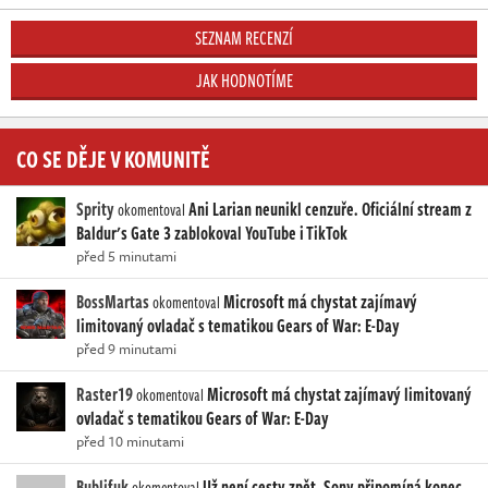
SEZNAM RECENZÍ
JAK HODNOTÍME
CO SE DĚJE V KOMUNITĚ
Sprity
Ani Larian neunikl cenzuře. Oficiální stream z
okomentoval
Baldur's Gate 3 zablokoval YouTube i TikTok
před 5 minutami
BossMartas
Microsoft má chystat zajímavý
okomentoval
limitovaný ovladač s tematikou Gears of War: E-Day
před 9 minutami
Raster19
Microsoft má chystat zajímavý limitovaný
okomentoval
ovladač s tematikou Gears of War: E-Day
před 10 minutami
Bublifuk
Už není cesty zpět. Sony připomíná konec
okomentoval