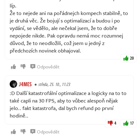
líp.
Že to nejede ani na pořádnejch kompech stabilně, to
je druhá věc. Že bojují s optimalizací a budou i po
vydání, se vědělo, ale nečekal jsem, že to dobře
nepojede nikde. Pak opravdu nemá moc rozumnej
důvod, že to neodložili, což jsem u jedný z
předchozích novinek obhajoval.
20
Odpovědět
J4MES
středa, 25. 10., 11:23
:D Další katastrofální optimalizace a logicky na to to
také capli na 30 FPS, aby to vůbec alespoň nějak
jelo.. fakt katastrofa, dal bych refund po první
hodině..
4
17
Odpovědět