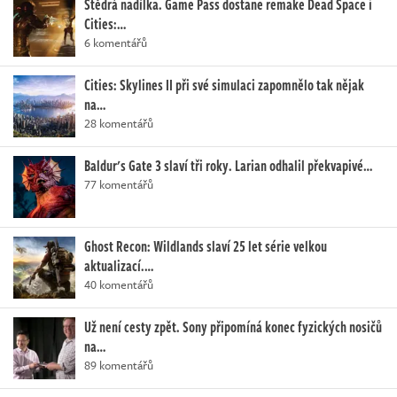
Štědrá nadílka. Game Pass dostane remake Dead Space i
Cities:…
6 komentářů
Cities: Skylines II při své simulaci zapomnělo tak nějak
na…
28 komentářů
Baldur's Gate 3 slaví tři roky. Larian odhalil překvapivé…
77 komentářů
Ghost Recon: Wildlands slaví 25 let série velkou
aktualizací.…
40 komentářů
Už není cesty zpět. Sony připomíná konec fyzických nosičů
na…
89 komentářů