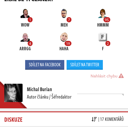
1
7
95
WOW
MEH
HMMM
4
19
2
ARRGG
HAHA
F
SDÍLET NA FACEBOOK
SDÍLET NA TWITTER
Nahlásit chybu
Michal Burian
Autor článku / Šéfredaktor
DISKUZE
| 17 KOMENTÁŘŮ