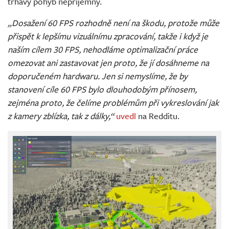
trhavý pohyb nepříjemný.
„Dosažení 60 FPS rozhodně není na škodu, protože může
přispět k lepšímu vizuálnímu zpracování, takže i když je
naším cílem 30 FPS, nehodláme optimalizační práce
omezovat ani zastavovat jen proto, že jí dosáhneme na
doporučeném hardwaru. Jen si nemyslíme, že by
stanovení cíle 60 FPS bylo dlouhodobým přínosem,
zejména proto, že čelíme problémům při vykreslování jak
z kamery zblízka, tak z dálky,“
uvedl
na Redditu.