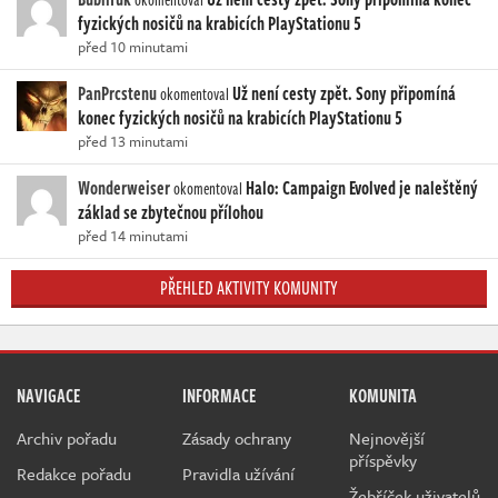
fyzických nosičů na krabicích PlayStationu 5
před 10 minutami
PanPrcstenu
Už není cesty zpět. Sony připomíná
okomentoval
konec fyzických nosičů na krabicích PlayStationu 5
před 13 minutami
Wonderweiser
Halo: Campaign Evolved je naleštěný
okomentoval
základ se zbytečnou přílohou
před 14 minutami
PŘEHLED AKTIVITY KOMUNITY
NAVIGACE
INFORMACE
KOMUNITA
Archiv pořadu
Zásady ochrany
Nejnovější
příspěvky
Redakce pořadu
Pravidla užívání
Žebříček uživatelů