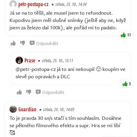
petr-postupa-cz
středa, 25. 10., 14:34
Já se na to těšil, ale musel jsem to refundnout.
Kupodivu jsem měl slušné snímky (ještě aby ne, když
jsem za železo dal 100k), ale pořád mi to padalo.
11
Odpovědět
Prase
středa, 25. 10., 15:11
@petr-postupa-cz já to ani nekoupil 🙂 koupím ve
slevě po opravách a DLC
5
Odpovědět
Guardian
středa, 25. 10., 14:03
To je pravda 30 sn/s stačí s tím souhlasím. Dosáhne
se pěkného filmového efektu a supr. Hra se mi líbí
🥰