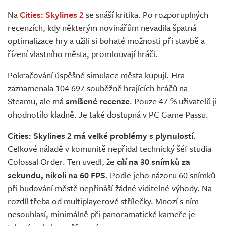
Živě
Na
Cities: Skylines 2
se snáší kritika. Po rozporuplných
recenzích, kdy některým novinářům nevadila špatná
optimalizace hry a užili si bohaté možnosti při stavbě a
řízení vlastního města, promlouvají hráči.
Pokračování úspěšné simulace města kupují. Hra
zaznamenala 104 697 souběžně hrajících hráčů na
Steamu, ale má
smíšené recenze
. Pouze 47 % uživatelů ji
ohodnotilo kladně. Je také dostupná v PC Game Passu.
Cities: Skylines 2 má velké problémy s plynulostí
.
Celkové náladě v komunitě nepřidal technický šéf studia
Colossal Order. Ten uvedl, že
cílí na 30 snímků za
sekundu, nikoli na 60 FPS
. Podle jeho názoru 60 snímků
při budování městě nepřináší žádné viditelné výhody. Na
rozdíl třeba od multiplayerové střílečky. Mnozí s ním
nesouhlasí, minimálně při panoramatické kameře je