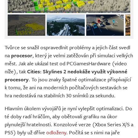
Tvůrce se snažil ospravedlnit problémy a jejich část svedl
na
procesor
, který je velmi zatěžován při simulaci velkých
měst. Jak ale ukázal test od PCGamesHardware (video
níže), tak
Cities: Skylines 2 nedokáže využít výkonné
procesory
. To jsou znaky špatné optimalizace přispívající
k tomu, že ani na moderních počítačových sestavách se
hra nedostává na stabilních 30 snímků za sekundu.
Hlavním úkolem vývojářů je nyní vylepšit optimalizaci. Do
té doby radí hráčům, aby obětovali grafiku na úkor
plynulejší hratelnosti. Konzolové verze (Xbox Series X/S a
PS5) byly už dříve
odloženy
. Počítá se s nimi na jaře