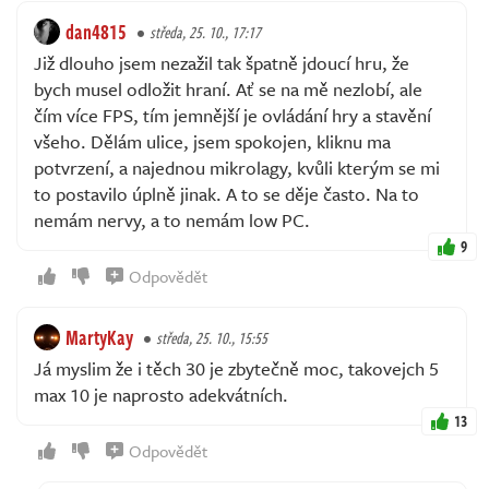
dan4815
středa, 25. 10., 17:17
Již dlouho jsem nezažil tak špatně jdoucí hru, že
bych musel odložit hraní. Ať se na mě nezlobí, ale
čím více FPS, tím jemnější je ovládání hry a stavění
všeho. Dělám ulice, jsem spokojen, kliknu ma
potvrzení, a najednou mikrolagy, kvůli kterým se mi
to postavilo úplně jinak. A to se děje často. Na to
nemám nervy, a to nemám low PC.
9
Odpovědět
MartyKay
středa, 25. 10., 15:55
Já myslim že i těch 30 je zbytečně moc, takovejch 5
max 10 je naprosto adekvátních.
13
Odpovědět