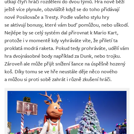
utkají čtyři hráči rozděleni do dvou týmů. Hra nově běží
ještě více plynule, obzvláště když se do toho přidávají
nové Posilovače a Tresty. Podle vašeho stylu hry
se aktivují bonusy, které vám buď pomůžou, nebo uškodí.
Nejlépe by se celý systém dal přirovnat k Mario Kart,
protože i v momentě kdy vyhráváte víte, že přiletí ta
proklatá modrá raketa. Pokud tedy prohráváte, udělí vám
hra dvojnásobné body například za Dunk, nebo trojku.
Zároveň ale může přijít snížení šance na úspěšně hozený
koš. Díky tomu se ve hře neustále děje něco nového
a můžou si proti sobě zahrát i různě zkušení hráči.