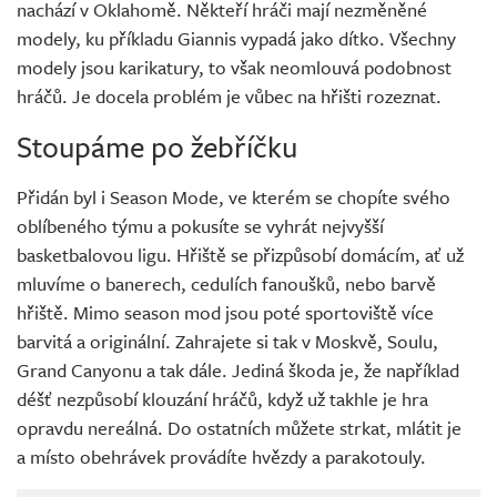
nachází v Oklahomě. Někteří hráči mají nezměněné
modely, ku příkladu Giannis vypadá jako dítko. Všechny
modely jsou karikatury, to však neomlouvá podobnost
hráčů. Je docela problém je vůbec na hřišti rozeznat.
Stoupáme po žebříčku
Přidán byl i Season Mode, ve kterém se chopíte svého
oblíbeného týmu a pokusíte se vyhrát nejvyšší
basketbalovou ligu. Hřiště se přizpůsobí domácím, ať už
mluvíme o banerech, cedulích fanoušků, nebo barvě
hřiště. Mimo season mod jsou poté sportoviště více
barvitá a originální. Zahrajete si tak v Moskvě, Soulu,
Grand Canyonu a tak dále. Jediná škoda je, že například
déšť nezpůsobí klouzání hráčů, když už takhle je hra
opravdu nereálná. Do ostatních můžete strkat, mlátit je
a místo obehrávek provádíte hvězdy a parakotouly.