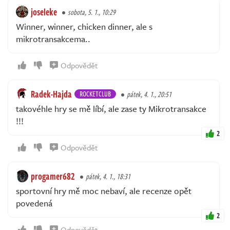
joseleke
sobota, 5. 1., 10:29
Winner, winner, chicken dinner, ale s
mikrotransakcema..
Odpovědět
Radek-Hajda
ROCKETCLUB
pátek, 4. 1., 20:51
takovéhle hry se mě líbí, ale zase ty Mikrotransakce
!!!
2
Odpovědět
progamer682
pátek, 4. 1., 18:31
sportovní hry mě moc nebaví, ale recenze opět
povedená
2
Odpovědět