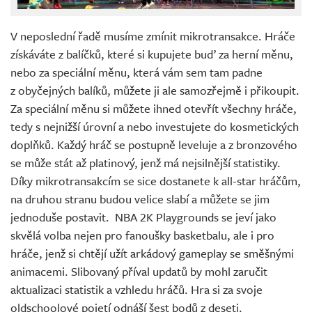
V neposlední řadě musíme zmínit mikrotransakce. Hráče
získáváte z balíčků, které si kupujete buď za herní měnu,
nebo za speciální měnu, která vám sem tam padne
z obyčejných balíků, můžete ji ale samozřejmě i přikoupit.
Za speciální měnu si můžete ihned otevřít všechny hráče,
tedy s nejnižší úrovní a nebo investujete do kosmetických
doplňků. Každý hráč se postupně leveluje a z bronzového
se může stát až platinový, jenž má nejsilnější statistiky.
Díky mikrotransakcím se sice dostanete k all-star hráčům,
na druhou stranu budou velice slabí a můžete se jim
jednoduše postavit. NBA 2K Playgrounds se jeví jako
skvělá volba nejen pro fanoušky basketbalu, ale i pro
hráče, jenž si chtějí užít arkádový gameplay se směšnými
animacemi. Slibovaný příval updatů by mohl zaručit
aktualizaci statistik a vzhledu hráčů. Hra si za svoje
oldschoolové pojetí odnáší šest bodů z deseti.