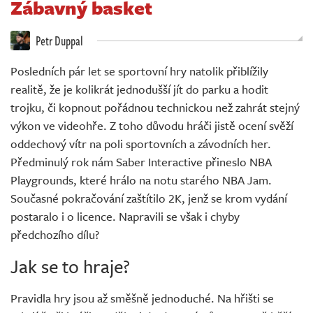
Zábavný basket
Živě
Petr Duppal
Posledních pár let se sportovní hry natolik přiblížily
realitě, že je kolikrát jednodušší jít do parku a hodit
trojku, či kopnout pořádnou technickou než zahrát stejný
výkon ve videohře. Z toho důvodu hráči jistě ocení svěží
oddechový vítr na poli sportovních a závodních her.
Předminulý rok nám Saber Interactive přineslo NBA
Playgrounds, které hrálo na notu starého NBA Jam.
Současné pokračování zaštítilo 2K, jenž se krom vydání
postaralo i o licence. Napravili se však i chyby
předchozího dílu?
Jak se to hraje?
Pravidla hry jsou až směšně jednoduché. Na hřišti se