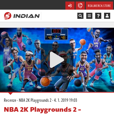
REALMERCH.STORE
Magazín
Recenze
Videa
Soutěže
Databáze
Komunita
Recenze
·
NBA 2K Playgrounds 2
·
4. 1. 2019 19:03
Redakce
NBA 2K Playgrounds 2 -