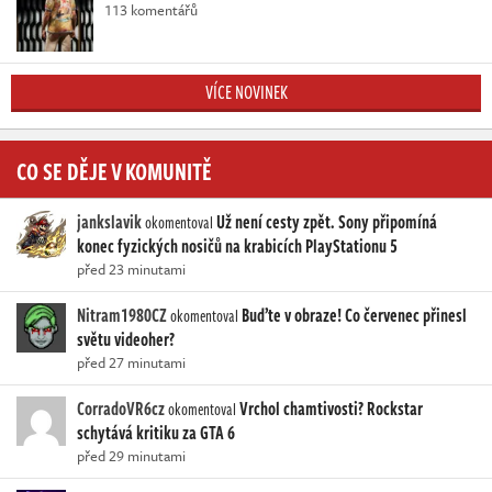
113 komentářů
VÍCE NOVINEK
CO SE DĚJE V KOMUNITĚ
jankslavik
Už není cesty zpět. Sony připomíná
okomentoval
konec fyzických nosičů na krabicích PlayStationu 5
před 23 minutami
Nitram1980CZ
Buďte v obraze! Co červenec přinesl
okomentoval
světu videoher?
před 27 minutami
CorradoVR6cz
Vrchol chamtivosti? Rockstar
okomentoval
schytává kritiku za GTA 6
před 29 minutami