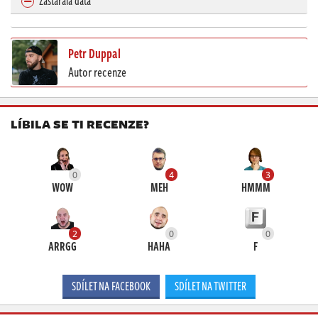
Zastaralá data
Petr Duppal
Autor recenze
LÍBILA SE TI RECENZE?
0
4
3
WOW
MEH
HMMM
2
0
0
ARRGG
HAHA
F
SDÍLET NA FACEBOOK
SDÍLET NA TWITTER