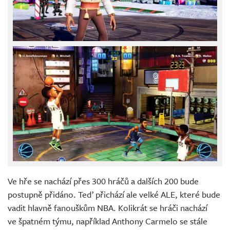
Ve hře se nachází přes 300 hráčů a dalších 200 bude
postupně přidáno. Teď přichází ale velké ALE, které bude
vadit hlavně fanouškům NBA. Kolikrát se hráči nachází
ve špatném týmu, například Anthony Carmelo se stále