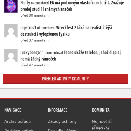
Fluffy
EA má pod novým vlastníkem šetřit. Zvažuje
okomentoval
prodej studií i známých značek
před 30 minutami
mpstros1
Wreckfest 2 láká na realističtější
okomentoval
destrukci i vylepšenou fyziku
před 37 minutami
luckybongo11
Tecno ukáže telefon, jehož displej
okomentoval
nemá žádný rámeček
před 47 minutami
PŘEHLED AKTIVITY KOMUNITY
NAVIGACE
INFORMACE
KOMUNITA
Archiv pořadu
Zásady ochrany
Nejnovější
příspěvky
Redakce pořadu
Pravidla užívání