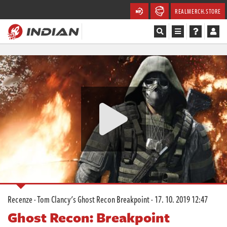
REALMERCH.STORE
Magazín
Recenze
Videa
Soutěže
Databáze
Komunita
Recenze
·
Tom Clancy's Ghost Recon Breakpoint
·
17. 10. 2019 12:47
Redakce
Ghost Recon: Breakpoint