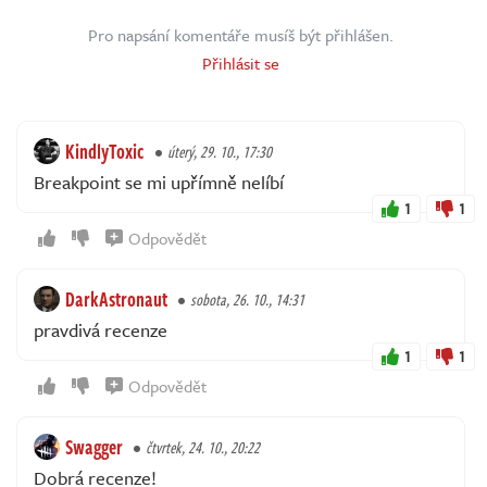
Pro napsání komentáře musíš být přihlášen.
Přihlásit se
KindlyToxic
úterý, 29. 10., 17:30
Breakpoint se mi upřímně nelíbí
1
1
Odpovědět
DarkAstronaut
sobota, 26. 10., 14:31
pravdivá recenze
1
1
Odpovědět
Swagger
čtvrtek, 24. 10., 20:22
Dobrá recenze!