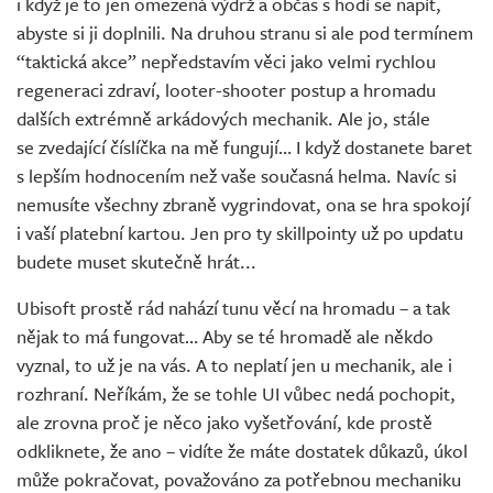
i když je to jen omezená výdrž a občas s hodí se napít,
abyste si ji doplnili. Na druhou stranu si ale pod termínem
“taktická akce” nepředstavím věci jako velmi rychlou
regeneraci zdraví, looter-shooter postup a hromadu
dalších extrémně arkádových mechanik. Ale jo, stále
se zvedající číslíčka na mě fungují… I když dostanete baret
s lepším hodnocením než vaše současná helma. Navíc si
nemusíte všechny zbraně vygrindovat, ona se hra spokojí
i vaší platební kartou. Jen pro ty skillpointy už po updatu
budete muset skutečně hrát...
Ubisoft prostě rád nahází tunu věcí na hromadu – a tak
nějak to má fungovat… Aby se té hromadě ale někdo
vyznal, to už je na vás. A to neplatí jen u mechanik, ale i
rozhraní. Neříkám, že se tohle UI vůbec nedá pochopit,
ale zrovna proč je něco jako vyšetřování, kde prostě
odkliknete, že ano – vidíte že máte dostatek důkazů, úkol
může pokračovat, považováno za potřebnou mechaniku