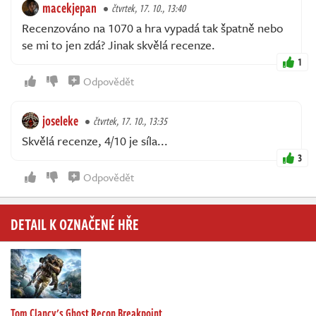
macekjepan
čtvrtek, 17. 10., 13:40
Recenzováno na 1070 a hra vypadá tak špatně nebo
se mi to jen zdá? Jinak skvělá recenze.
1
Odpovědět
joseleke
čtvrtek, 17. 10., 13:35
Skvělá recenze, 4/10 je síla...
3
Odpovědět
DETAIL K OZNAČENÉ HŘE
Tom Clancy's Ghost Recon Breakpoint