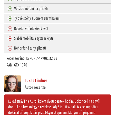
Větší zaměření na příběh
Ty dvě scény s Jonem Bernthalem
Repetetivní otevřený svět
Slabší mobilita a systém krytí
Nehorázné tuny glitchů
Recenzováno na PC - i7-4790K, 32 GB
RAM, GTX 1070
Lukas Lindner
Autor recenze
Lukáš strávil na Auroi kolem dvou desítek hodin. Dokonce i na chvíli
donutil do hry kolegy s redakce. Když to i ti vzdali, tak se kupodivu
dokázal připojit k pár přátelským skupinám, kterým při příjemné