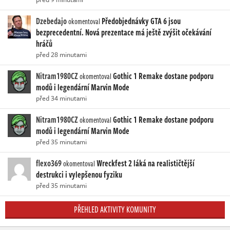
Dzebedajo
Předobjednávky GTA 6 jsou
okomentoval
bezprecedentní. Nová prezentace má ještě zvýšit očekávání
hráčů
před 28 minutami
Nitram1980CZ
Gothic 1 Remake dostane podporu
okomentoval
modů i legendární Marvin Mode
před 34 minutami
Nitram1980CZ
Gothic 1 Remake dostane podporu
okomentoval
modů i legendární Marvin Mode
před 35 minutami
flexo369
Wreckfest 2 láká na realističtější
okomentoval
destrukci i vylepšenou fyziku
před 35 minutami
PŘEHLED AKTIVITY KOMUNITY