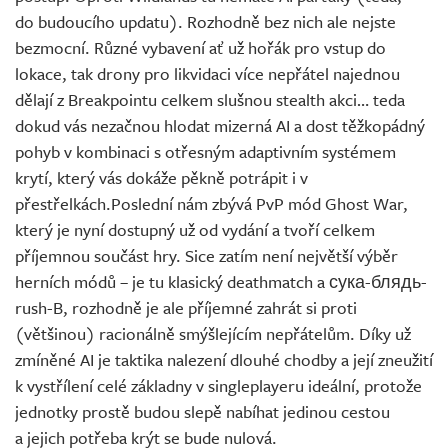
do budoucího updatu). Rozhodně bez nich ale nejste
bezmocní. Různé vybavení ať už hořák pro vstup do
lokace, tak drony pro likvidaci více nepřátel najednou
dělají z Breakpointu celkem slušnou stealth akci… teda
dokud vás nezačnou hlodat mizerná AI a dost těžkopádný
pohyb v kombinaci s otřesným adaptivním systémem
krytí, který vás dokáže pěkně potrápit i v
přestřelkách.Poslední nám zbývá PvP mód Ghost War,
který je nyní dostupný už od vydání a tvoří celkem
příjemnou součást hry. Sice zatím není největší výběr
herních módů – je tu klasický deathmatch a сука-блядь-
rush-B, rozhodně je ale příjemné zahrát si proti
(většinou) racionálně smýšlejícím nepřátelům. Díky už
zmíněné AI je taktika nalezení dlouhé chodby a její zneužití
k vystřílení celé základny v singleplayeru ideální, protože
jednotky prostě budou slepě nabíhat jedinou cestou
a jejich potřeba krýt se bude nulová.