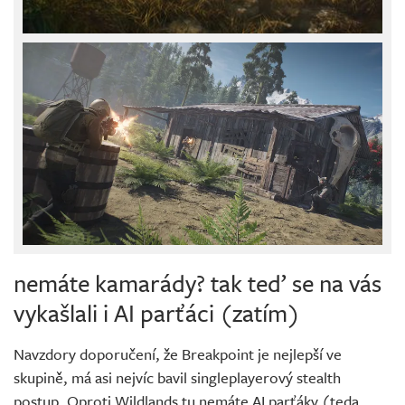
nemáte kamarády? tak teď se na vás
vykašlali i AI parťáci (zatím)
Navzdory doporučení, že Breakpoint je nejlepší ve
skupině, má asi nejvíc bavil singleplayerový stealth
postup. Oproti Wildlands tu nemáte AI parťáky (teda,