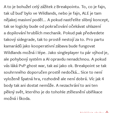
A to je bohužel celý zážitek z Breakpointu. To, co je fajn,
tak už buď bylo ve Wildlands, nebo je fajn, ALE je tam
nějakej masivní poděl... A pokud nastřelíte slibný koncept,
tak se logicky bude od pokračování očekávat uhlazení
a dopilování hrubších mechanik. Pokud pak předvedete
takový sidegrade, tak to prostě nestojí za to. Pro partu
kamarádů jako kooperativní zábava bude fungovat
Wildlands možná i lépe. Jako singleplayer tu pár výhod je,
ale pohybový systém a AI opravdu nenadchnou. A pokud
vás láká PvP ghost war, tak asi jako ok. Breakpoint se tak
souhrnného doporučen prostě nedočká… Sice to není
vyloženě špatná hra, rozhodně ale není dobrá. Víc jak 4
body tak ani dostat nemůže. A nezachrání to ani ten
pěkný svět, kterého je do tohohle ztělesnění ubifikace
možná i škoda.
Nahlásit chybu