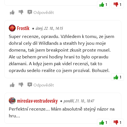
1
1
Odpovědět
Frostik
úterý, 22. 10., 14:15
Super recenze, opravdu. Vzhledem k tomu, ze jsem
dohral cely dil Wildlands a stealth hry jsou moje
domena, tak jsem breakpoint zkusit proste musel.
Ale uz behem prvni hodiny hrani to bylo opravdu
zklamani. A kdyz jsem pak videl recenzi, tak to
opravdu sedelo realite co jsem prozival. Bohuzel.
1
Odpovědět
miroslav-vostradovsky
pondělí, 21. 10., 18:47
Perfektní recenze... Mám absolutně stejný názor na
hru...
1
1