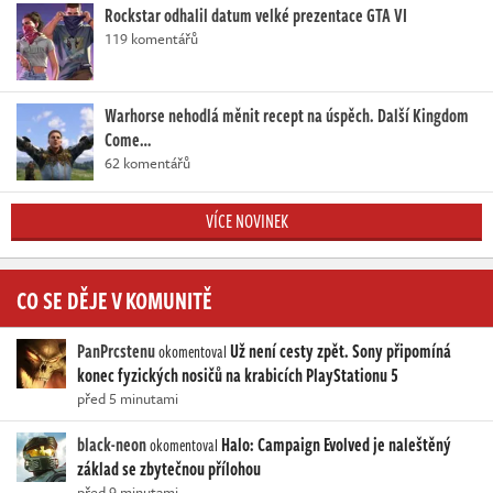
Rockstar odhalil datum velké prezentace GTA VI
119 komentářů
Warhorse nehodlá měnit recept na úspěch. Další Kingdom
Come…
62 komentářů
VÍCE NOVINEK
CO SE DĚJE V KOMUNITĚ
PanPrcstenu
Už není cesty zpět. Sony připomíná
okomentoval
konec fyzických nosičů na krabicích PlayStationu 5
před 5 minutami
black-neon
Halo: Campaign Evolved je naleštěný
okomentoval
základ se zbytečnou přílohou
před 9 minutami