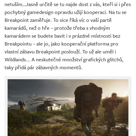
netuším…Jasně určitě se tu najde dost z vás, kteří si i přes
pochybný gamedesign opravdu užijí kooperaci. Na tu se
Breakpoint zaměřuje. To sice říká víc o vaší partě
kamarádů, než o hře – protože třeba s vhodným
kamarádem se budete bavit i v prázdné místnosti bez
Breakpointu – ale jo, jako kooperační platforma pro
vlastní zábavu Breakpoint poslouží. To už ale uměl i
Wildlands... A neskutečné množství grafických glitchů,
taky přidá pár zábavných momentů.