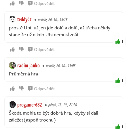
Odpovědět
teddyCz
neděle, 20. 10., 15:18
prostě Ubi, už jen jde dolů a dolů, až třeba někdy
stane že už nikdo Ubi nemusí znát
1
Odpovědět
radim-janko
neděle, 20. 10., 11:08
Průměrná hra
1
Odpovědět
progamer682
pátek, 18. 10., 21:26
Škoda mohla to být dobrá hra, kdyby si dali
záležet(aspoň trochu)
1