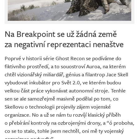
Na Breakpoint se už žádná země
za negativní reprezentaci nenaštve
Poprvé v historii série Ghost Recon se podíváme do
fiktivního prostředí, a to souostroví Auroa, na kterém
chtěl vizionářský miliardář, génius a filantrop Jace Skell
vybudovat inkubátor pro Svět 2.0, ve kterém budou
velkou část práce vykonávat autonomní stroje. Tenhle
sen se ale samozřejmě masivně podělal po tom, co
Skellovu o technologii projevily zájem vojenské
organizace. No a už se nám tu rozvíjí klasický příběh
o přebírání kontroly na ozbrojenými drony, a “ó proboha,
co se to stalo, tohle jsem nechtěl, oni mě ty vojenský
organizace podvedly”.