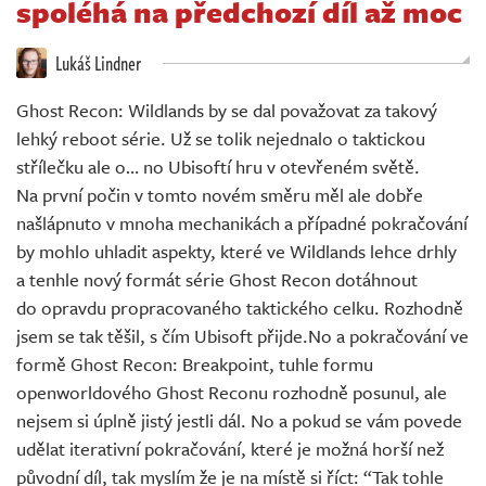
spoléhá na předchozí díl až moc
Živě
Lukáš Lindner
Ghost Recon: Wildlands by se dal považovat za takový
lehký reboot série. Už se tolik nejednalo o taktickou
střílečku ale o… no Ubisoftí hru v otevřeném světě.
Na první počin v tomto novém směru měl ale dobře
našlápnuto v mnoha mechanikách a případné pokračování
by mohlo uhladit aspekty, které ve Wildlands lehce drhly
a tenhle nový formát série Ghost Recon dotáhnout
do opravdu propracovaného taktického celku. Rozhodně
jsem se tak těšil, s čím Ubisoft přijde.No a pokračování ve
formě Ghost Recon: Breakpoint, tuhle formu
openworldového Ghost Reconu rozhodně posunul, ale
nejsem si úplně jistý jestli dál. No a pokud se vám povede
udělat iterativní pokračování, které je možná horší než
původní díl, tak myslím že je na místě si říct: “Tak tohle