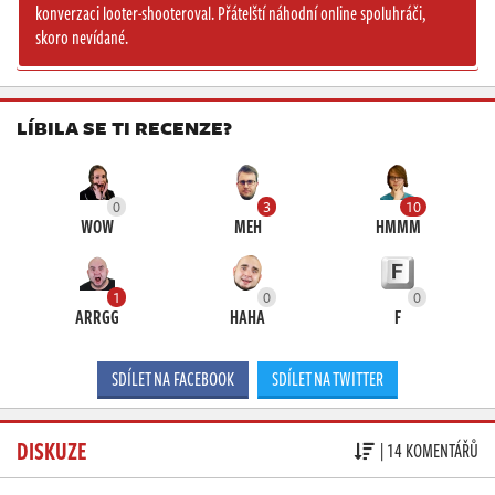
konverzaci looter-shooteroval. Přátelští náhodní online spoluhráči,
skoro nevídané.
LÍBILA SE TI RECENZE?
0
3
10
WOW
MEH
HMMM
1
0
0
ARRGG
HAHA
F
SDÍLET NA FACEBOOK
SDÍLET NA TWITTER
DISKUZE
| 14 KOMENTÁŘŮ