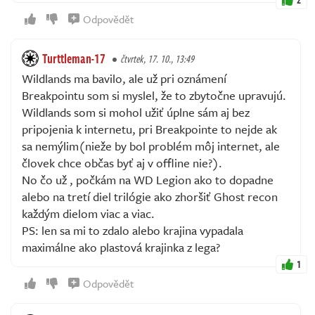
Odpovědět
Turttleman-17
čtvrtek, 17. 10., 13:49
Wildlands ma bavilo, ale už pri oznámení
Breakpointu som si myslel, že to zbytočne upravujú.
Wildlands som si mohol užiť úplne sám aj bez
pripojenia k internetu, pri Breakpointe to nejde ak
sa nemýlim(nieže by bol problém môj internet, ale
človek chce občas byť aj v offline nie?).
No čo už , počkám na WD Legion ako to dopadne
alebo na tretí diel trilógie ako zhoršiť Ghost recon
každým dielom viac a viac.
PS: len sa mi to zdalo alebo krajina vypadala
maximálne ako plastová krajinka z lega?
1
Odpovědět