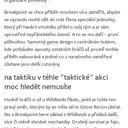
Breakpoint se chce příběh mnohem více zaměřit, abyste
se opravdu mohli vžít do role člena speciální jednotky,
který při havárii vrtulníku přišel o svůj tým a je sám
uprostřed nepřátelského území. A to se mu daří – první
půlhodinu. Samotný game design s centrálním hubem,
kde potkáváte spousty ostatních hráčů už prostě tenhle
příběh nabourává a jediné co z narativního zaměření
zůstane jsou delší cutscény.
na taktiku v téhle "taktické" akci
moc hledět nemusíte
Hodně hráčů si už u Wildlands říkalo, jestli je tohle ten
pravý směr, kterým by se měla série Ghost Recon ubírat.
No a Breakpoint bere základ z Wildlands a přidává další,
více či méně vhodné mechaniky. Drobný survival je fajn,