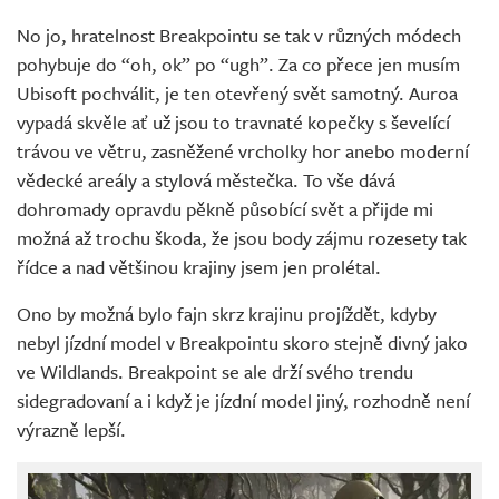
No jo, hratelnost Breakpointu se tak v různých módech
pohybuje do “oh, ok” po “ugh”. Za co přece jen musím
Ubisoft pochválit, je ten otevřený svět samotný. Auroa
vypadá skvěle ať už jsou to travnaté kopečky s ševelící
trávou ve větru, zasněžené vrcholky hor anebo moderní
vědecké areály a stylová městečka. To vše dává
dohromady opravdu pěkně působící svět a přijde mi
možná až trochu škoda, že jsou body zájmu rozesety tak
řídce a nad většinou krajiny jsem jen prolétal.
Ono by možná bylo fajn skrz krajinu projíždět, kdyby
nebyl jízdní model v Breakpointu skoro stejně divný jako
ve Wildlands. Breakpoint se ale drží svého trendu
sidegradovaní a i když je jízdní model jiný, rozhodně není
výrazně lepší.