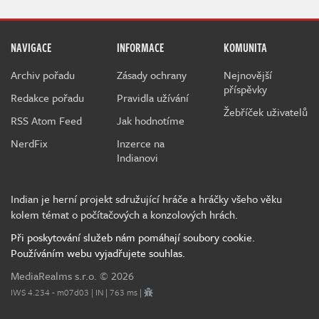
NAVIGACE
INFORMACE
KOMUNITA
Archiv pořadu
Zásady ochrany
Nejnovější
příspěvky
Redakce pořadu
Pravidla užívání
Žebříček uživatelů
RSS Atom Feed
Jak hodnotíme
NerdFix
Inzerce na
Indianovi
Indian je herní projekt sdružující hráče a hráčky všeho věku
kolem témat o počítačových a konzolových hrách.
Při poskytování služeb nám pomáhají soubory cookie.
Používáním webu vyjadřujete souhlas.
MediaRealms s.r.o.
© 2026
IWS 4.234 - m07d03 | IN | 763 ms |