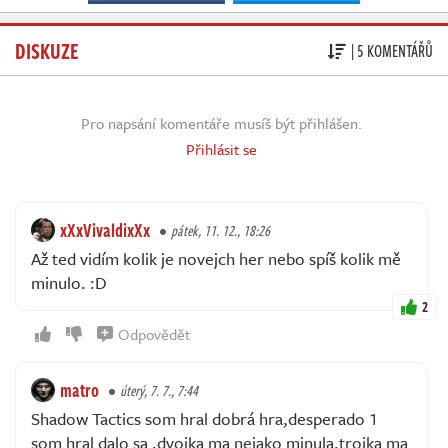
DISKUZE
| 5 KOMENTÁŘŮ
Pro napsání komentáře musíš být přihlášen.
Přihlásit se
xXxVivaldixXx
pátek, 11. 12., 18:26
Až ted vidím kolik je novejch her nebo spíš kolik mě
minulo. :D
2
Odpovědět
matro
úterý, 7. 7., 7:44
Shadow Tactics som hral dobrá hra,desperado 1
som hral dalo sa ,dvojka ma nejako minula,trojka ma