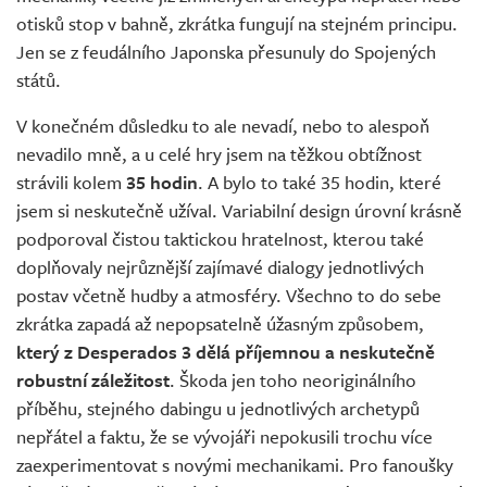
otisků stop v bahně, zkrátka fungují na stejném principu.
Jen se z feudálního Japonska přesunuly do Spojených
států.
V konečném důsledku to ale nevadí, nebo to alespoň
nevadilo mně, a u celé hry jsem na těžkou obtížnost
strávili kolem
35 hodin
. A bylo to také 35 hodin, které
jsem si neskutečně užíval. Variabilní design úrovní krásně
podporoval čistou taktickou hratelnost, kterou také
doplňovaly nejrůznější zajímavé dialogy jednotlivých
postav včetně hudby a atmosféry. Všechno to do sebe
zkrátka zapadá až nepopsatelně úžasným způsobem,
který z Desperados 3 dělá příjemnou a neskutečně
robustní záležitost
. Škoda jen toho neoriginálního
příběhu, stejného dabingu u jednotlivých archetypů
nepřátel a faktu, že se vývojáři nepokusili trochu více
zaexperimentovat s novými mechanikami. Pro fanoušky