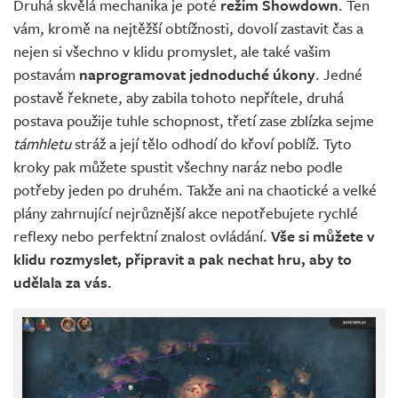
Druhá skvělá mechanika je poté
režim Showdown
. Ten
vám, kromě na nejtěžší obtížnosti, dovolí zastavit čas a
nejen si všechno v klidu promyslet, ale také vašim
postavám
naprogramovat jednoduché úkony
. Jedné
postavě řeknete, aby zabila tohoto nepřítele, druhá
postava použije tuhle schopnost, třetí zase zblízka sejme
támhletu
stráž a její tělo odhodí do křoví poblíž. Tyto
kroky pak můžete spustit všechny naráz nebo podle
potřeby jeden po druhém. Takže ani na chaotické a velké
plány zahrnující nejrůznější akce nepotřebujete rychlé
reflexy nebo perfektní znalost ovládání.
Vše si můžete v
klidu rozmyslet, připravit a pak nechat hru, aby to
udělala za vás.