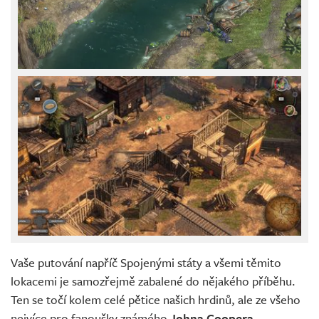
Vaše putování napříč Spojenými státy a všemi těmito
lokacemi je samozřejmě zabalené do nějakého příběhu.
Ten se točí kolem celé pětice našich hrdinů, ale ze všeho
nejvíce pro fanoušky známého
Johna Coopera
.