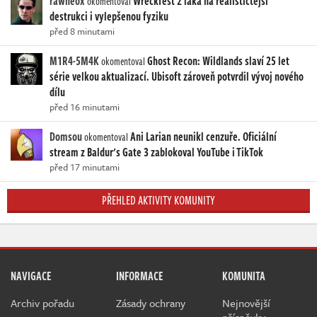
rawneox
Wreckfest 2 láká na realističtější
okomentoval
destrukci i vylepšenou fyziku
před 8 minutami
M1R4-5M4K
Ghost Recon: Wildlands slaví 25 let
okomentoval
série velkou aktualizací. Ubisoft zároveň potvrdil vývoj nového
dílu
před 16 minutami
Domsou
Ani Larian neunikl cenzuře. Oficiální
okomentoval
stream z Baldur's Gate 3 zablokoval YouTube i TikTok
před 17 minutami
PŘEHLED AKTIVITY KOMUNITY
NAVIGACE
INFORMACE
KOMUNITA
Archiv pořadu
Zásady ochrany
Nejnovější
příspěvky