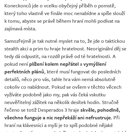
Koneckonců jde o vcelku obyčejný příběh o pomstě,
který toho vlastně ve finále moc nenabídne a spíše slouží
k tomu, abyste se právě během hraní mohli podívat na
zajímavá místa.
Samozřejmě je tak nutné myslet na to, že jde o taktickou
stealth akci a prim tu hraje hratelnost. Neoriginální děj se
tedy dá odpustit, na rozdíl právě od té hratelnosti. A
pokud není
plížení kolem nepřátel
a
vymýšlení
perfektních plánů
, které musí fungovat do posledních
detailů, něco pro vás, tahle hra vám nemá absolutně
cokoliv co nabídnout. Pokud se ovšem v těchto věcech
vyžíváte podobně jako my, pak vás čeká vskutku
neuvěřitelný zážitek na několik desítek hodin. Stručně
řečeno se totiž Desperados 3 hraje
skvěle, pohodlně,
všechno funguje a nic nepřekáží ani nefrustruje.
Při
hraní na klávesnici a myši je to spíš podobné nějaké