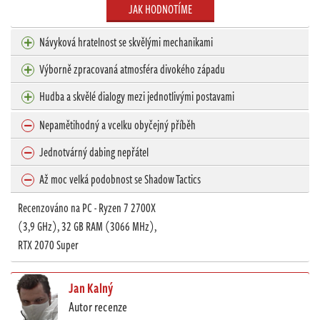
JAK HODNOTÍME
Návyková hratelnost se skvělými mechanikami
Výborně zpracovaná atmosféra divokého západu
Hudba a skvělé dialogy mezi jednotlivými postavami
Nepamětihodný a vcelku obyčejný příběh
Jednotvárný dabing nepřátel
Až moc velká podobnost se Shadow Tactics
Recenzováno na PC - Ryzen 7 2700X
(3,9 GHz), 32 GB RAM (3066 MHz),
RTX 2070 Super
Jan Kalný
Autor recenze