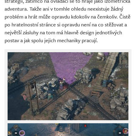
strategii, zatímco na ovladači se to hraje jako izometrická
adventura. Takže ani v tomhle ohledu neexistuje žádný
problém a hrát může opravdu kdokoliv na čemkoliv. Čistě
po hratelnostní stránce si opravdu není na co stěžovat a
největší zásluhy na tom má hlavně design jednotlivých
postav a jak spolu jejich mechaniky pracují.