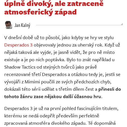
úplně divoký, ale zatraceně
Živě
atmosferický západ
Jan Kalný
V dnešní době už to působí, jako kdyby se hry ve stylu
Desperados 3
objevovaly jednou za uherský rok. Když už
nějaká taková ale vyjde, je jasně vidět, že pro ně místo
existuje a je po nich poptávka. Bylo to znát například u
Shadow Tactics od stejných tvůrců jako právě
recenzované třetí Desperados a otázkou tedy je, jestli se
vývojáři z Mimimi poučili ze svých předchozích chyb,
dokázali této sérii udělat s třetím dílem čest a
přinesli do
tohoto žánru zase nějakou další úžasnou hru
.
Desperados 3 je už na první pohled fascinujícím titulem,
kterému se nedá odepřít především perfektně
zpracovaná atmosféra divokého západu. Té dopomáhá