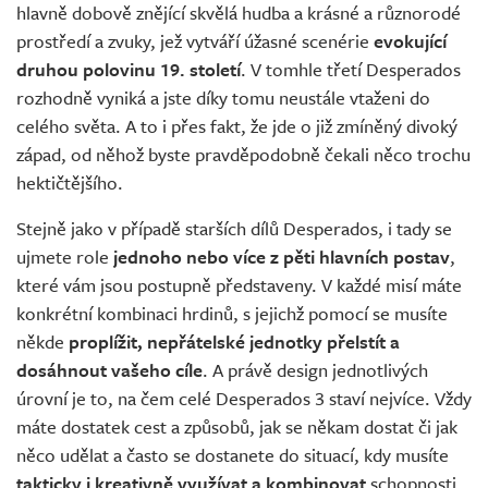
hlavně dobově znějící skvělá hudba a krásné a různorodé
prostředí a zvuky, jež vytváří úžasné scenérie
evokující
druhou polovinu 19. století
. V tomhle třetí Desperados
rozhodně vyniká a jste díky tomu neustále vtaženi do
celého světa. A to i přes fakt, že jde o již zmíněný divoký
západ, od něhož byste pravděpodobně čekali něco trochu
hektičtějšího.
Stejně jako v případě starších dílů Desperados, i tady se
ujmete role
jednoho nebo více z pěti hlavních postav
,
které vám jsou postupně představeny. V každé misí máte
konkrétní kombinaci hrdinů, s jejichž pomocí se musíte
někde
proplížit, nepřátelské jednotky přelstít a
dosáhnout vašeho cíle
. A právě design jednotlivých
úrovní je to, na čem celé Desperados 3 staví nejvíce. Vždy
máte dostatek cest a způsobů, jak se někam dostat či jak
něco udělat a často se dostanete do situací, kdy musíte
takticky i kreativně
využívat a kombinovat
schopnosti