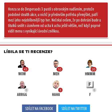
Honza se do Desperaods 3 pustil s obrovským nadšením, protože
podobné stealth akce, u nichž je především potřeba přemýšlet, patří
mezi jeho nejoblíbenější typ her. Nečekal ovšem, že po dohrání bude u
titulků sedět s úsměvem od ucha k uchu ještě větším, než když poprvé
viděl menu s vynikající úvodní znělkou.
LÍBILA SE TI RECENZE?
43
10
20
WOW
MEH
HMMM
0
3
0
ARRGG
HAHA
F
SDÍLET NA FACEBOOK
SDÍLET NA TWITTER