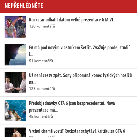
NEPŘEHLÉDNĚTE
Rockstar odhalil datum velké prezentace GTA VI
120 komentářů
EA má pod novým vlastníkem šetřit. Zvažuje prodej studií
i…
51 komentářů
Už není cesty zpět. Sony připomíná konec fyzických nosičů
na…
123 komentářů
Předobjednávky GTA 6 jsou bezprecedentní. Nová
prezentace má…
45 komentářů
Vrchol chamtivosti? Rockstar schytává kritiku za GTA 6