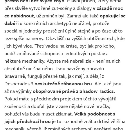
přesto není bez svých chyb
. Hlavní příběh, který nemá i
přes skvěle vytvořené cut-scény a dialogy
v zásadě moc
co nabídnout
, už zmíněn byl. Zamrzí ale také
opakující se
dabéři
u konkrétních archetypů nepřátel, protože
speciální jednotky prostě zní úplně stejně a po čase už to
leze spíše na nervy. Obzvlášť na vyšších obtížnostech, kde
jich bývá více. Třetí vadou na kráse, byť jak pro koho,
budiž zmiňované schopnosti jednotlivých postav a
některé mechaniky. Abyste mě nebrali zle - není na nich
absolutně nic špatného. Jsou navrženy opravdu
bravurně
, fungují přesně tak, jak mají, a dělají z
Desperados 3
neskutečně zábavnou hru
. Ale také jsou
až na výjimky
okopírované právě z Shadow Tactics
.
Pokud máte s předchozím projektem těchto vývojářů
zkušenosti a doufali jste v zase nějaké nové hračky,
bohužel vás budu muset zklamat.
Velká podobnost s
jejich předchozí hrou
je tu rozhodně znát a drtivá většina
mechanik, včetně již zmíněných archetypů nepřátel nebo