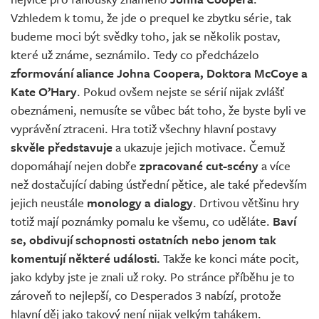
Vzhledem k tomu, že jde o prequel ke zbytku série, tak
budeme moci být svědky toho, jak se několik postav,
které už známe, seznámilo. Tedy co předcházelo
zformování aliance Johna Coopera, Doktora McCoye a
Kate O’Hary
. Pokud ovšem nejste se sérií nijak zvlášť
obeznámeni, nemusíte se vůbec bát toho, že byste byli ve
vyprávění ztraceni. Hra totiž všechny hlavní postavy
skvěle představuje
a ukazuje jejich motivace. Čemuž
dopomáhají nejen dobře
zpracované cut-scény
a více
než dostačující dabing ústřední pětice, ale také především
jejich neustále
monology a dialogy
. Drtivou většinu hry
totiž mají poznámky pomalu ke všemu, co uděláte.
Baví
se, obdivují schopnosti ostatních nebo jenom tak
komentují některé události.
Takže ke konci máte pocit,
jako kdyby jste je znali už roky. Po stránce příběhu je to
zároveň to nejlepší, co Desperados 3 nabízí, protože
hlavní děj jako takový není nijak velkým tahákem.