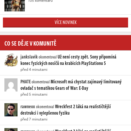
105 komentářů
VÍCE NOVINEK
CO SE DĚJE V KOMUNITĚ
jankslavik
Už není cesty zpět. Sony připomíná
okomentoval
konec fyzických nosičů na krabicích PlayStationu 5
před 4 minutami
PHATE
Microsoft má chystat zajímavý limitovaný
okomentoval
ovladač s tematikou Gears of War: E-Day
před 5 minutami
rawneox
Wreckfest 2 láká na realističtější
okomentoval
destrukci i vylepšenou fyziku
před 7 minutami