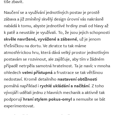
tiše zbavit.
Naučení se a využívání jednotlivých postav je prostě
zábava a již zmíněný skvělý design úrovní vás nakrásně
nabádá k tomu, abyste jednotlivé hrdiny znali od hlavy až
k patě a neustále je využívali. To, že jsou jejich schopnosti
skvěle navržené, vyvážené a zábavné
, už je jenom
třešničkou na dortu. Ve zkratce tu tak máme
atmosférickou hru, která dává velký prostor jednotlivým
postavám se rozvinout, ale zajišťuje, aby tím v žádném
případě netrpěla samotná hratelnost. Ta je navíc v mnoha
ohledech
velmi přístupná
a frustrace se tak většinou
nedostaví. Kromě detailního
nastavení obtížnosti
pomáhá například i
rychlé ukládání a načítání
. Z toho
vývojáři udělali jednu z hlavních mechanik a aktivně tak
podporují
hraní stylem pokus-omyl
a nemusíte se bát
experimentovat.