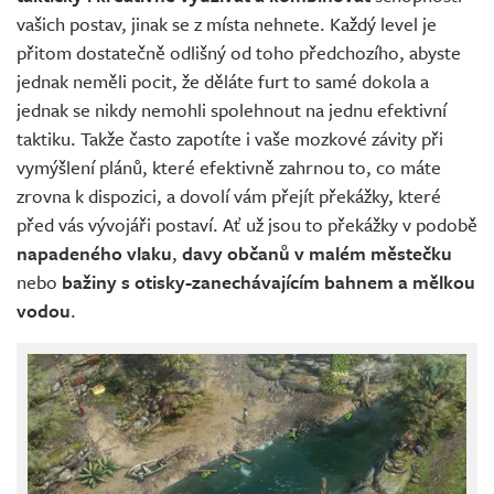
vašich postav, jinak se z místa nehnete. Každý level je
přitom dostatečně odlišný od toho předchozího, abyste
jednak neměli pocit, že děláte furt to samé dokola a
jednak se nikdy nemohli spolehnout na jednu efektivní
taktiku. Takže často zapotíte i vaše mozkové závity při
vymýšlení plánů, které efektivně zahrnou to, co máte
zrovna k dispozici, a dovolí vám přejít překážky, které
před vás vývojáři postaví. Ať už jsou to překážky v podobě
napadeného vlaku
,
davy občanů v malém městečku
nebo
bažiny s otisky-zanechávajícím bahnem a mělkou
vodou
.