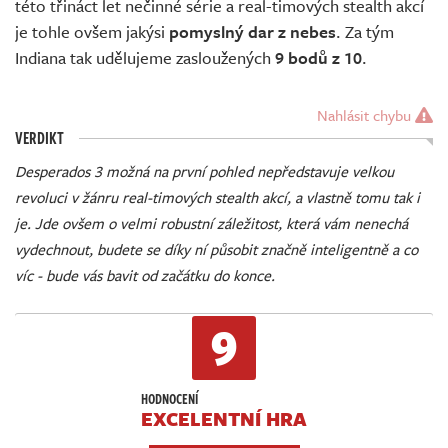
této třináct let nečinné série a real-timových stealth akcí
je tohle ovšem jakýsi
pomyslný dar z nebes
. Za tým
Indiana tak udělujeme zasloužených
9 bodů z 10
.
Nahlásit chybu
VERDIKT
Desperados 3 možná na první pohled nepředstavuje velkou
revoluci v žánru real-timových stealth akcí, a vlastně tomu tak i
je. Jde ovšem o velmi robustní záležitost, která vám nenechá
vydechnout, budete se díky ní působit značně inteligentně a co
víc - bude vás bavit od začátku do konce.
9
HODNOCENÍ
EXCELENTNÍ HRA