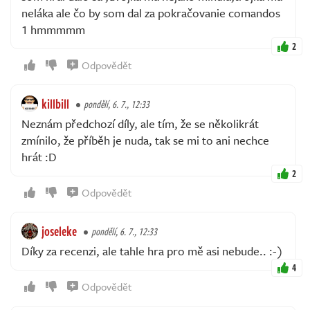
neláka ale čo by som dal za pokračovanie comandos
1 hmmmmm
2
Odpovědět
killbill
pondělí, 6. 7., 12:33
Neznám předchozí díly, ale tím, že se několikrát
zmínilo, že příběh je nuda, tak se mi to ani nechce
hrát :D
2
Odpovědět
joseleke
pondělí, 6. 7., 12:33
Díky za recenzi, ale tahle hra pro mě asi nebude.. :-)
4
Odpovědět