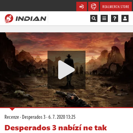
REALMERCH.STORE
Magazín
Recenze
Videa
Soutěže
Databáze
Komunita
Recenze
·
Desperados 3
·
6. 7. 2020 13:25
Redakce
Desperados 3 nabízí ne tak