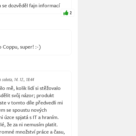
 se dozvěděl fajn informací
2
o Coppu, super! :-)
o
sobota, 14. 12., 18:44
 mě, kolik lidí si stěžovalo
dělit svůj názor; produkt
te v tomto díle předvedli mi
sem se spoustu nových
i úzce spjatá s IT a hraním.
lé, že za ni nemusím platit.
hromné množství práce a času,