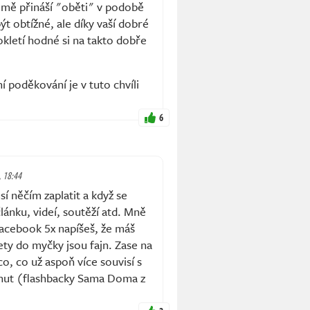
jmě přináší "oběti" v podobě
t obtížné, ale díky vaší dobré
okletí hodné si na takto dobře
í poděkování je v tuto chvíli
6
, 18:44
sí něčím zaplatit a když se
lánku, videí, soutěží atd. Mně
Facebook 5x napíšeš, že máš
ety do myčky jsou fajn. Zase na
o, co už aspoň více souvisí s
inut (flashbacky Sama Doma z