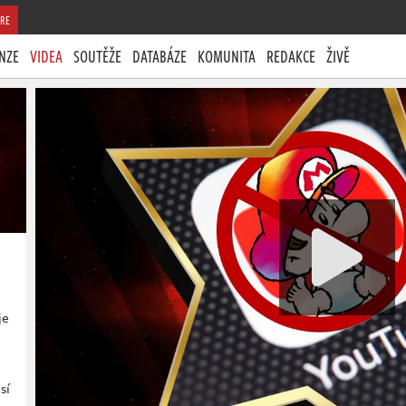
RE
NZE
VIDEA
SOUTĚŽE
DATABÁZE
KOMUNITA
REDAKCE
ŽIVĚ
je
sí