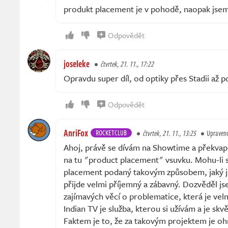
produkt placement je v pohodě, naopak jsem
Odpovědět
joseleke
čtvrtek, 21. 11., 17:22
Opravdu super díl, od optiky přes Stadii až p
Odpovědět
AnriFox
ROCKETCLUB
čtvrtek, 21. 11., 13:25
Upraven
Ahoj, právě se dívám na Showtime a překvapilo
na tu "product placement" vsuvku. Mohu-li s
placement podaný takovým způsobem, jaký js
přijde velmi příjemný a zábavný. Dozvěděl j
zajímavých věcí o problematice, která je velm
Indian TV je služba, kterou si užívám a je skvě
Faktem je to, že za takovým projektem je o