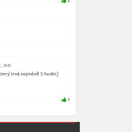
2
., 18:45
který trvá nejméně 5 hodin)
1