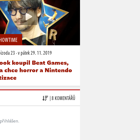
SHOWTIME
pizoda 23
·
v pátek
29. 11. 2019
ook koupil Beat Games,
a chce horror a Nintendo
izace
| 8 KOMENTÁŘŮ
přihlášen.