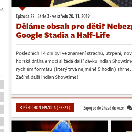
ná
Epizoda 22 · Série 3 ·
ve středu
20. 11. 2019
m
Děláme obsah pro děti? Nebe
Google Stadia a Half-Life
Posledních 14 dní byl ve znamení strachu, utrpení, no
horská dráha emocí si žádá další dávku Indian Showtim
rychlém formátu (který trvá nejméně 5 hodin) shrne, 
Začíná další Indian Showtime!
PŘEDCHOZÍ EPIZODA (S3E21)
Zapoj se do žhavé diskuze