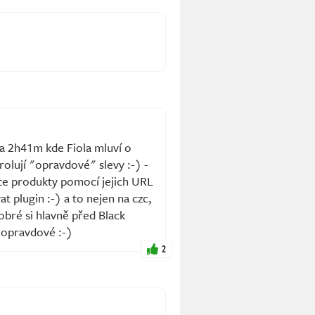
na 2h41m kde Fiola mluví o
rolují "opravdové" slevy :-) -
ete produkty pomocí jejich URL
t plugin :-) a to nejen na czc,
obré si hlavně před Black
y opravdové :-)
2