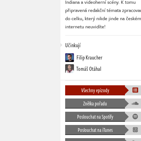
Indiana a videoherní scény. K tomu
připravená redakční témata zpracova
do celku, který nikde jinde na české
internetu neuvidíte!
Učinkují
Filip Kraucher
Tomáš Otáhal
Všechny epizody
Znělka pořadu
Poslouchat na Spotify
Poslouchat na iTunes