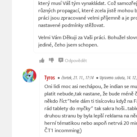
který musí Váš tým vynakládat. Což samozře
různých propagací, které zcela jistě mohou bý
práci jsou zpracované velmi příjemně a je pr
nastavené podmínky stěžovat.
Velmi Vám Děkuji za Vaši práci. Bohužel slovn
jediné, čeho jsem schopen.
Odpovědět
Tyros
čtvrtek, 21. 11., 17:14
Upraveno
sobota, 14. 12.
Oni lidi moc asi nechápou, že indian se mu
platit nebude,tak nastane, že bude méně č
někdo říct"hele dám ti tisícovku když na 
rád tablety do myčky" tak sakra hoši..tabl
druhou stranu by byla lepší reklama na něc
herní tématikou nebo aspoň netrvá 20 m
ČT1 incomming)