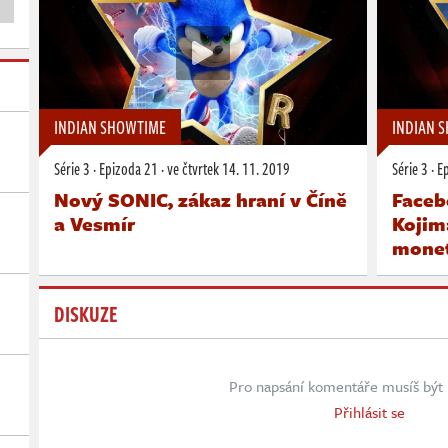
INDIAN SHOWTIME
INDIAN 
Série 3
·
Epizoda 21
·
ve čtvrtek
14. 11. 2019
Série 3
·
E
Nový SONIC, zákaz hraní v Číně
Faceb
a Vesmír
Kojim
monet
DISKUZE
Pro napsání komentáře musíš být 
Přihlásit se