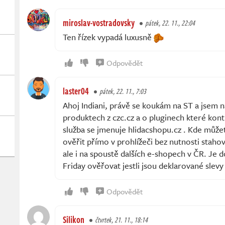
miroslav-vostradovsky
pátek, 22. 11., 22:04
Ten řízek vypadá luxusně
Odpovědět
laster04
pátek, 22. 11., 7:03
Ahoj Indiani, právě se koukám na ST a jsem 
produktech z czc.cz a o pluginech které kont
služba se jmenuje hlidacshopu.cz . Kde můž
ověřit přímo v prohlížeči bez nutnosti stahova
ale i na spoustě dalších e-shopech v ČR. Je d
Friday ověřovat jestli jsou deklarované slev
Odpovědět
Silikon
čtvrtek, 21. 11., 18:14