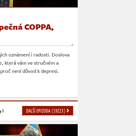
zpečná COPPA,
vých oznámení i radosti. Doslova
e, která vám ve stručném a
proč není důvod k depresi.
DALŠÍ EPIZODA (S3E23)
9