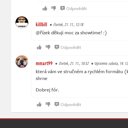
Odpovědět
killbill
čtvrtek, 21. 11., 12:18
@řízek děkuji moc za showtime! :)
Odpovědět
mmart99
čtvrtek, 21. 11., 10:32
Upraveno
sobota, 14. 12
která vám ve stručném a rychlém formátu (
shrne
Dobrej fór.
Odpovědět