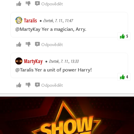
Odpovědět
Taralis
čtvrtek, 7. 11., 11:47
@MartyKay Yer a magician, Arry.
5
Odpovědět
MartyKay
čtvrtek, 7. 11., 13:33
@Taralis Yer a unit of power Harry!
4
Odpovědět