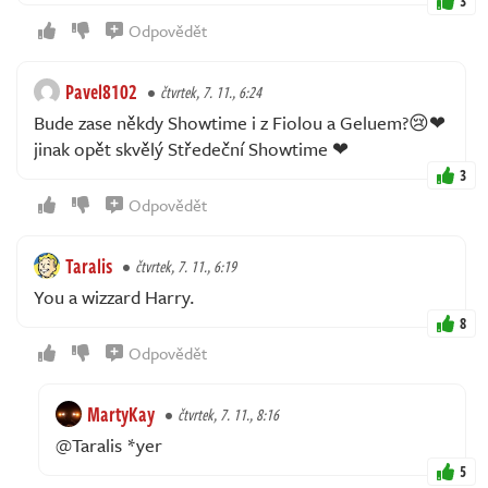
3
Odpovědět
Pavel8102
čtvrtek, 7. 11., 6:24
Bude zase někdy Showtime i z Fiolou a Geluem?😢❤
jinak opět skvělý Středeční Showtime ❤
3
Odpovědět
Taralis
čtvrtek, 7. 11., 6:19
You a wizzard Harry.
8
Odpovědět
MartyKay
čtvrtek, 7. 11., 8:16
@Taralis *yer
5