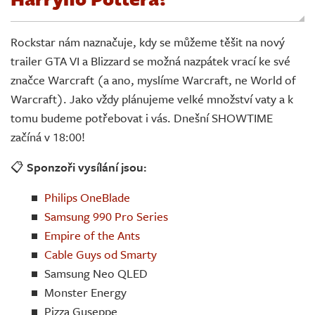
Živě
Rockstar nám naznačuje, kdy se můžeme těšit na nový
trailer GTA VI a Blizzard se možná nazpátek vrací ke své
značce Warcraft (a ano, myslíme Warcraft, ne World of
Warcraft). Jako vždy plánujeme velké množství vaty a k
tomu budeme potřebovat i vás. Dnešní SHOWTIME
začíná v 18:00!
📋
Sponzoři vysílání jsou:
Philips OneBlade
Samsung 990 Pro Series
Empire of the Ants
Cable Guys od Smarty
Samsung Neo QLED
Monster Energy
Pizza Guseppe