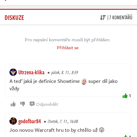
DISKUZE
| 7 KOMENTÁŘŮ
Pro napsání komentáře musíš být přihlášen.
Přihlásit se
Utrzena-klika
pátek, 8. 11., 8:59
A teď jaká je definice Showtime
super díl jako
vždy
1
Odpovědět
godofbar84
čtvrtek, 7. 11., 16:08
Joo novou Warcraft hru to by chtělo už 😝