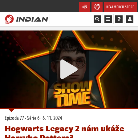
REALMERCH.STORE
Magazín
Recenze
Videa
Soutěže
Databáze
Komunita
Epizoda 77 · Série 6 ·
6. 11. 2024
Redakce
Hogwarts Legacy 2 nám ukáže
Harryho Pottera?