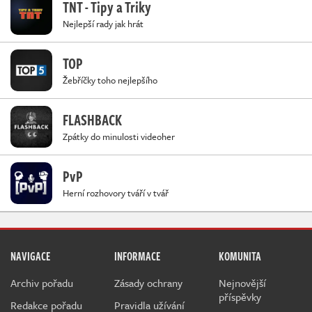
TNT - Tipy a Triky
Nejlepší rady jak hrát
TOP
Žebříčky toho nejlepšího
FLASHBACK
Zpátky do minulosti videoher
PvP
Herní rozhovory tváří v tvář
NAVIGACE
INFORMACE
KOMUNITA
Archiv pořadu
Zásady ochrany
Nejnovější
příspěvky
Redakce pořadu
Pravidla užívání