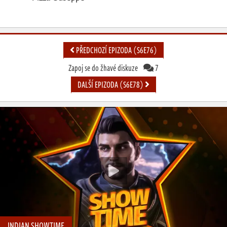
PŘEDCHOZÍ EPIZODA (S6E76)
Zapoj se do žhavé diskuze
7
DALŠÍ EPIZODA (S6E78)
INDIAN SHOWTIME