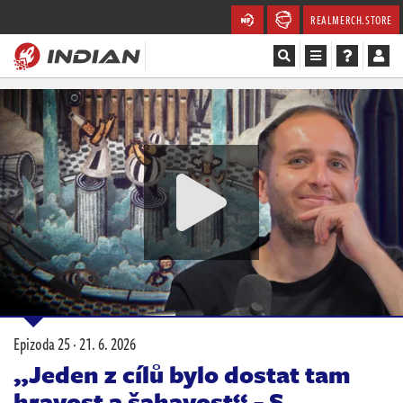
REALMERCH.STORE
Magazín
Recenze
Videa
Soutěže
Databáze
Komunita
Epizoda 25 ·
21. 6. 2026
Redakce
„Jeden z cílů bylo dostat tam
hravost a šahavost“ - S