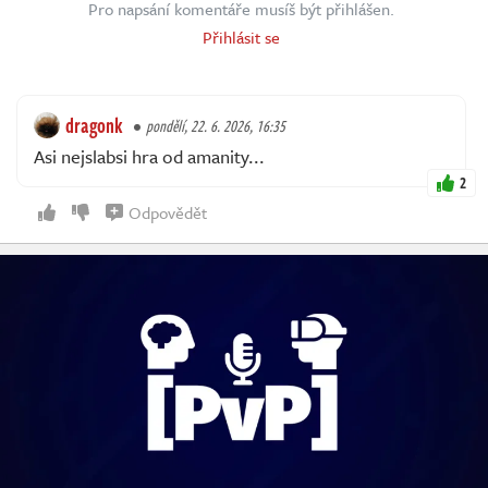
Pro napsání komentáře musíš být přihlášen.
Přihlásit se
dragonk
pondělí, 22. 6. 2026, 16:35
Asi nejslabsi hra od amanity...
2
Odpovědět