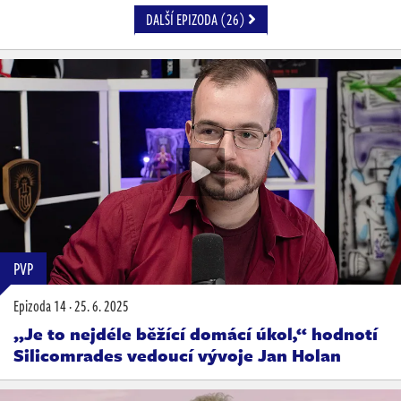
DALŠÍ EPIZODA (26)
PVP
Epizoda 14
·
25. 6. 2025
„Je to nejdéle běžící domácí úkol,“ hodnotí
Silicomrades vedoucí vývoje Jan Holan