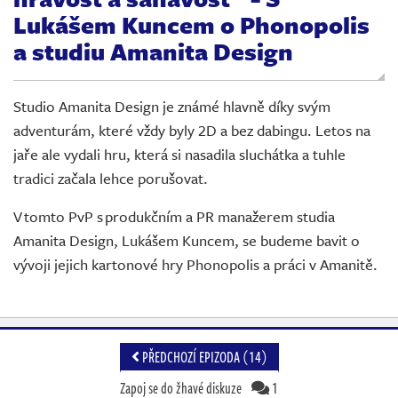
Živě
Lukášem Kuncem o Phonopolis
a studiu Amanita Design
Studio Amanita Design je známé hlavně díky svým
adventurám, které vždy byly 2D a bez dabingu. Letos na
jaře ale vydali hru, která si nasadila sluchátka a tuhle
tradici začala lehce porušovat.
V tomto PvP s produkčním a PR manažerem studia
Amanita Design, Lukášem Kuncem, se budeme bavit o
vývoji jejich kartonové hry Phonopolis a práci v Amanitě.
PŘEDCHOZÍ EPIZODA (14)
Zapoj se do žhavé diskuze
1