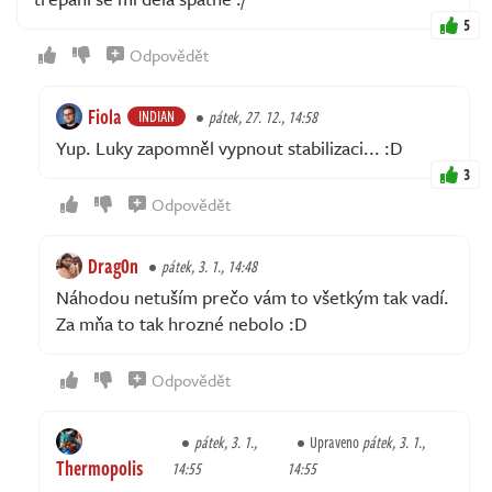
5
Odpovědět
Fiola
INDIAN
pátek, 27. 12., 14:58
Yup. Luky zapomněl vypnout stabilizaci... :D
3
Odpovědět
Drag0n
pátek, 3. 1., 14:48
Náhodou netuším prečo vám to všetkým tak vadí.
Za mňa to tak hrozné nebolo :D
Odpovědět
pátek, 3. 1.,
Upraveno
pátek, 3. 1.,
Thermopolis
14:55
14:55