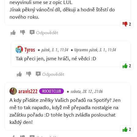
nevyvinuli sme se z opic LUL
Jínak pěkný vánoční díl, děkuji a hodně štěstí do
nového roku.
2
Odpovědět
Tyros
pátek, 3. 1., 11:34
Upraveno
pátek, 3. 1., 11:34
Tak přeci jen, jsme hráči, né vědci :D
2
Odpovědět
aravis222
ROCKETCLUB
sobota, 28. 12., 21:06
A kdy přidáte znělky Vašich pořadů na Spotify? Jen
mě to tak napadlo, když mě přepadla nostalgie na
začátku pořadu :D tohle bych zvládla poslouchat
každý den!
2