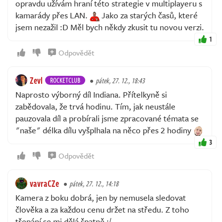
opravdu užívám hraní této strategie v multiplayeru s
kamarády přes LAN.
Jako za starých časů, které
jsem nezažil :D Měl bych někdy zkusit tu novou verzi.
1
Odpovědět
Zevl
ROCKETCLUB
pátek, 27. 12., 18:43
Naprosto výborný díl Indiana. Přítelkyně si
zabědovala, že trvá hodinu. Tím, jak neustále
pauzovala díl a probírali jsme zpracované témata se
"naše" délka dílu vyšplhala na něco přes 2 hodiny
3
Odpovědět
vavraCZe
pátek, 27. 12., 14:18
Kamera z boku dobrá, jen by nemusela sledovat
člověka a za každou cenu držet na středu. Z toho
třepání se mi dělá špatně :/