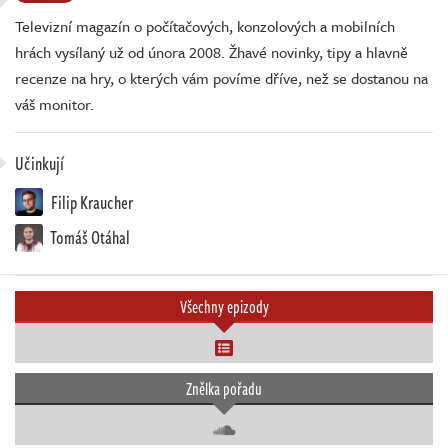
Televizní magazín o počítačových, konzolových a mobilních
hrách vysílaný už od února 2008. Žhavé novinky, tipy a hlavně
recenze na hry, o kterých vám povíme dříve, než se dostanou na
váš monitor.
Učinkují
Filip Kraucher
Tomáš Otáhal
Všechny epizody
Znělka pořadu