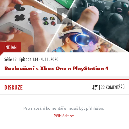
INDIAN
Série 12
·
Epizoda 134
·
4. 11. 2020
Rozloučení s Xbox One a PlayStation 4
DISKUZE
| 22 KOMENTÁŘŮ
Pro napsání komentáře musíš být přihlášen.
Přihlásit se