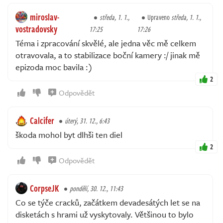
miroslav-
středa, 1. 1.,
Upraveno
středa, 1. 1.,
vostradovsky
17:25
17:26
Téma i zpracování skvělé, ale jedna věc mě celkem
otravovala, a to stabilizace boční kamery :/ jinak mě
epizoda moc bavila :)
2
Odpovědět
Calcifer
úterý, 31. 12., 6:43
škoda mohol byt dlhši ten diel
2
Odpovědět
CorpseJK
pondělí, 30. 12., 11:43
Co se týče cracků, začátkem devadesátých let se na
disketách s hrami už vyskytovaly. Většinou to bylo