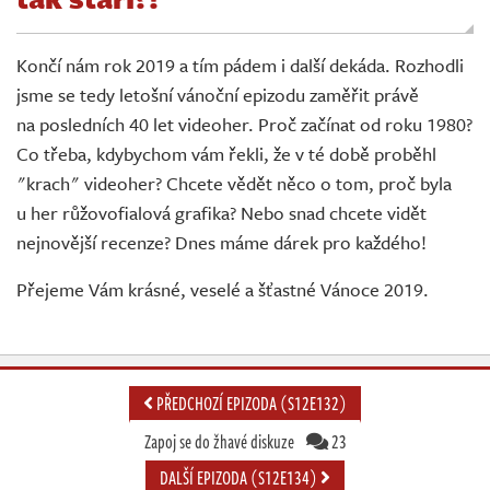
Živě
Končí nám rok 2019 a tím pádem i další dekáda. Rozhodli
jsme se tedy letošní vánoční epizodu zaměřit právě
na posledních 40 let videoher. Proč začínat od roku 1980?
Co třeba, kdybychom vám řekli, že v té době proběhl
"krach" videoher? Chcete vědět něco o tom, proč byla
u her růžovofialová grafika? Nebo snad chcete vidět
nejnovější recenze? Dnes máme dárek pro každého!
Přejeme Vám krásné, veselé a šťastné Vánoce 2019.
PŘEDCHOZÍ EPIZODA (S12E132)
Zapoj se do žhavé diskuze
23
DALŠÍ EPIZODA (S12E134)