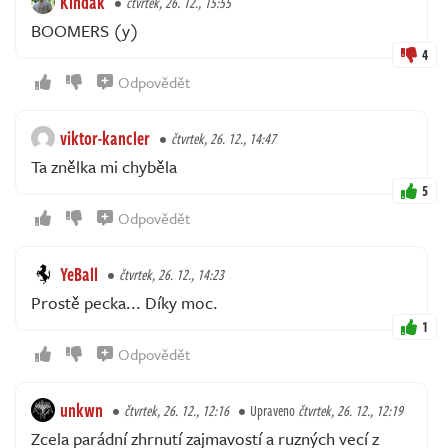
Kindak
čtvrtek, 26. 12., 15:55
BOOMERS (y)
4
Odpovědět
viktor-kancler
čtvrtek, 26. 12., 14:47
Ta znělka mi chyběla
5
Odpovědět
YeBall
čtvrtek, 26. 12., 14:23
Prostě pecka... Díky moc.
1
Odpovědět
unkwn
čtvrtek, 26. 12., 12:16
Upraveno
čtvrtek, 26. 12., 12:19
Zcela parádní zhrnutí zajmavostí a ruzných vecí z