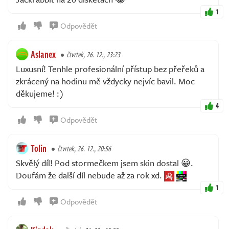
1
Odpovědět
Aslanex
čtvrtek, 26. 12., 23:23
Luxusní! Tenhle profesionální přístup bez přeřeků a
zkrácený na hodinu mě vždycky nejvíc bavil. Moc
děkujeme! :)
4
Odpovědět
Tolin
čtvrtek, 26. 12., 20:56
Skvělý díl! Pod stormečkem jsem skin dostal 😀.
Doufám že další díl nebude až za rok xd.
1
Odpovědět