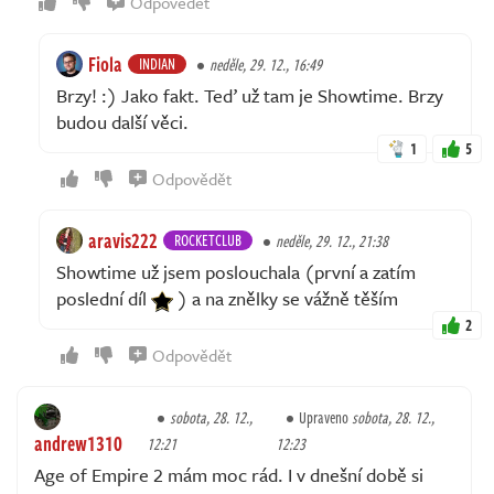
Odpovědět
Fiola
INDIAN
neděle, 29. 12., 16:49
Brzy! :) Jako fakt. Teď už tam je Showtime. Brzy
budou další věci.
1
5
Odpovědět
aravis222
ROCKETCLUB
neděle, 29. 12., 21:38
Showtime už jsem poslouchala (první a zatím
poslední díl
) a na znělky se vážně těším
2
Odpovědět
sobota, 28. 12.,
Upraveno
sobota, 28. 12.,
andrew1310
12:21
12:23
Age of Empire 2 mám moc rád. I v dnešní době si