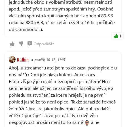
jednoduché okno s volbami atributů nesmrtelnosti
apod. ještě před samotným spuštěním hry. Osobně
vlastním spoustu kopií známých her z období 89-93
roku na 880 kB 3,5" disketách svého 16 bit počítače
od Commodoru.
1
Odpovědět
Kalkin
pondělí, 30. 12., 11:05
Ahoj, u streameru atd jsem to dokazal pochopit ale u
novinářů už mi jde hlava kolem. Ancestors -
Fiolo víš jaký je rozdíl mezi opicí a primátem? Hru
sem nehral ale už jen ze zaměření lidského vývoje a
pohledu na stvoření za ktere hraješ, je na první
pohled jasné že to není opice. Takže zarazí že řekneš
že můžeš hrat za jakoukoliv opici. Ale ouha v další
větě už použiješ slovo primát. Tyto dvě věci
nespojovoat prosim neni to to samé
a ne