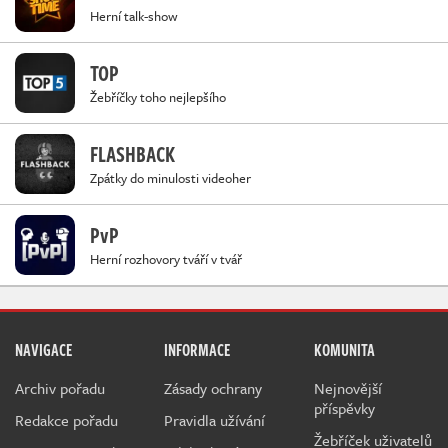
Herní talk-show
TOP
Žebříčky toho nejlepšího
FLASHBACK
Zpátky do minulosti videoher
PvP
Herní rozhovory tváří v tvář
NAVIGACE
INFORMACE
KOMUNITA
Archiv pořadu
Zásady ochrany
Nejnovější
příspěvky
Redakce pořadu
Pravidla užívání
Žebříček uživatelů