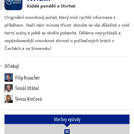
Každé pondělí a čtvrtek
Originální novinkový pořad, který mísí rychlé informace s
příběhem. Stačí nám minuta třicet: dozvíte se vše důležité z celé
herní scény a ještě se skvěle pobavíte. Děláme nejrychlejší a
nejsledovanější novinkové shrnutí o počítačových hrách v
Čechách a na Slovensku!
Učinkují
Filip Kraucher
Tomáš Otáhal
Tereza Krečová
Všechny epizody