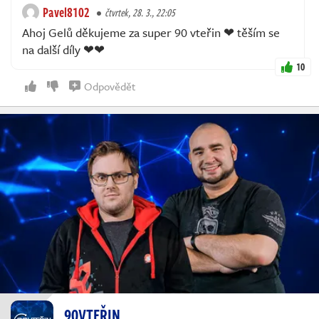
Pavel8102
čtvrtek, 28. 3., 22:05
Ahoj Gelů děkujeme za super 90 vteřin ❤ těším se
na další díly ❤❤
10
Odpovědět
90VTEŘIN