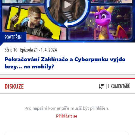
90VTEŘIN
Série 10
·
Epizoda 21
·
1. 4. 2024
Pokračování Zaklínače a Cyberpunku vyjde
brzy… na mobily?
DISKUZE
| 1 KOMENTÁŘŮ
Pro napsání komentáře musíš být přihlášen.
Přihlásit se