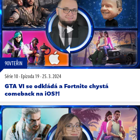
90VTEŘIN
Série 10
·
Epizoda 19
·
25. 3. 2024
GTA VI se odkládá a Fortnite chystá
comeback na iOS?!