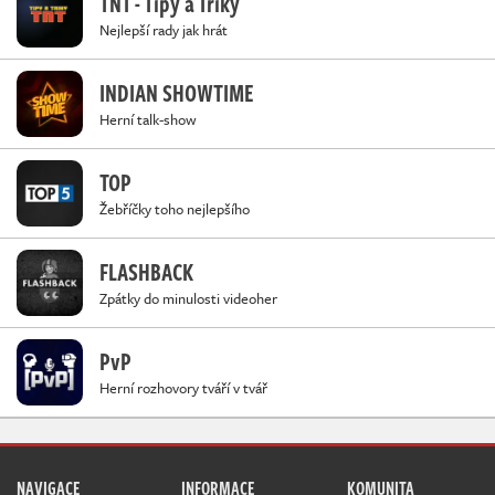
TNT - Tipy a Triky
Nejlepší rady jak hrát
INDIAN SHOWTIME
Herní talk-show
TOP
Žebříčky toho nejlepšího
FLASHBACK
Zpátky do minulosti videoher
PvP
Herní rozhovory tváří v tvář
NAVIGACE
INFORMACE
KOMUNITA