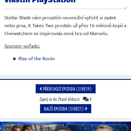
Živě
Stellar Blade nám prozatím neumožní vyfotit si zadek
nebo prsa, It Takes Two prodalo už přes 16 milionů kopií a
Ovewatchem se inspirovala nová hra od Marvelu.
Sponzor pořadu:
Rise of the Ronin
PŘEDCHOZÍ EPIZODA (S10E19)
Zapoj se do žhavé diskuze
4
DALŠÍ EPIZODA (S10E21)