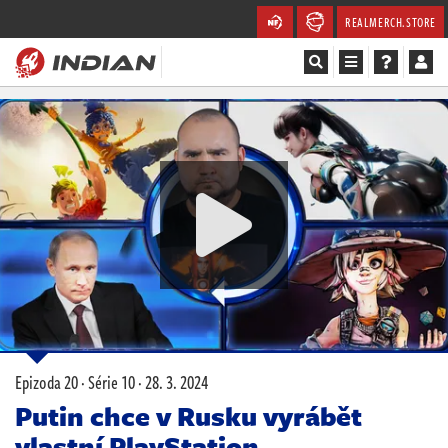
REALMERCH.STORE
Magazín
Recenze
Videa
Soutěže
Databáze
Komunita
Epizoda 20 · Série 10 ·
28. 3. 2024
Redakce
Putin chce v Rusku vyrábět
vlastní PlayStation