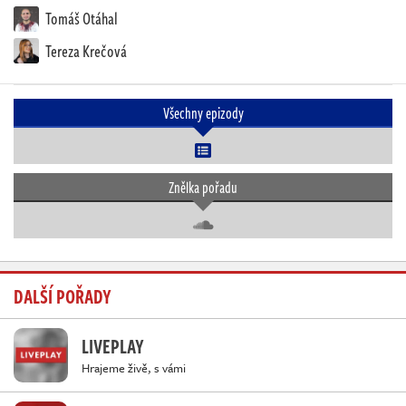
Tomáš Otáhal
Tereza Krečová
Všechny epizody
Znělka pořadu
DALŠÍ POŘADY
LIVEPLAY
Hrajeme živě, s vámi