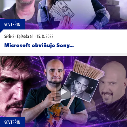
90VTEŘIN
Série 8
·
Epizoda 61
·
15. 8. 2022
Microsoft obviňuje Sony...
90VTEŘIN