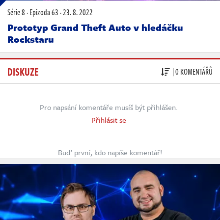
Série 8
·
Epizoda 63
·
23. 8. 2022
Prototyp Grand Theft Auto v hledáčku
Rockstaru
DISKUZE
| 0 KOMENTÁŘŮ
Pro napsání komentáře musíš být přihlášen.
Přihlásit se
Buď první, kdo napíše komentář!