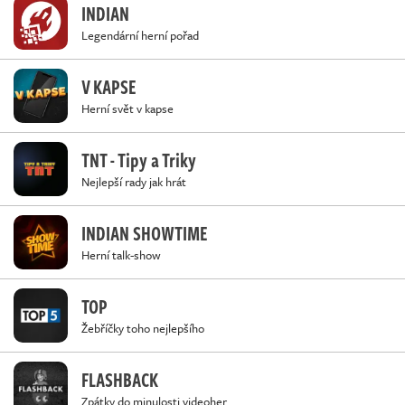
INDIAN
Legendární herní pořad
V KAPSE
Herní svět v kapse
TNT - Tipy a Triky
Nejlepší rady jak hrát
INDIAN SHOWTIME
Herní talk-show
TOP
Žebříčky toho nejlepšího
FLASHBACK
Zpátky do minulosti videoher