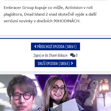
Živě
Embracer Group kupuje co může, Activision v roli
plagiátora, Dead Island 2 snad skutečně vyjde a další
seriózní novinky v dnešních 90HODINÁCH.
PŘEDCHOZÍ EPIZODA (S8E61)
Zapoj se do žhavé diskuze
0
DALŠÍ EPIZODA (S8E63)