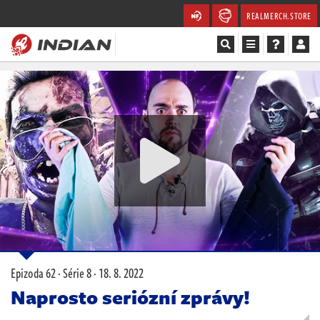
REALMERCH.STORE
Magazín
Recenze
Videa
Soutěže
Databáze
Komunita
Epizoda 62 · Série 8 ·
18. 8. 2022
Redakce
Naprosto seriózní zprávy!