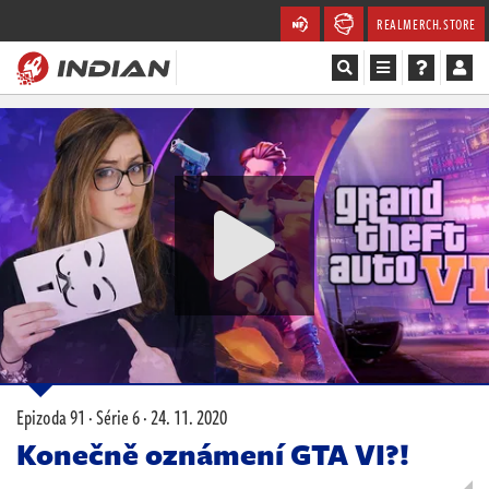
REALMERCH.STORE
Magazín
Recenze
Videa
Soutěže
Databáze
Komunita
Epizoda 91 · Série 6 ·
24. 11. 2020
Redakce
Konečně oznámení GTA VI?!