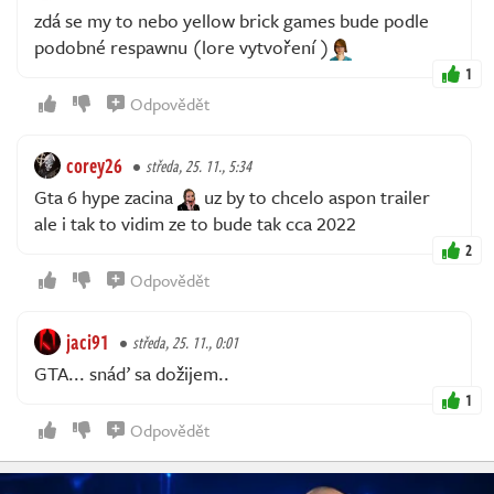
zdá se my to nebo yellow brick games bude podle
podobné respawnu (lore vytvoření )
1
Odpovědět
corey26
středa, 25. 11., 5:34
Gta 6 hype zacina
uz by to chcelo aspon trailer
ale i tak to vidim ze to bude tak cca 2022
2
Odpovědět
jaci91
středa, 25. 11., 0:01
GTA... snáď sa dožijem..
1
Odpovědět