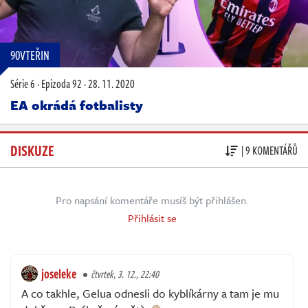
90VTEŘIN
Série 6
·
Epizoda 92
·
28. 11. 2020
EA okrádá fotbalisty
DISKUZE
| 9 KOMENTÁŘŮ
Pro napsání komentáře musíš být přihlášen.
Přihlásit se
joseleke
čtvrtek, 3. 12., 22:40
A co takhle, Gelua odnesli do kyblíkárny a tam je mu