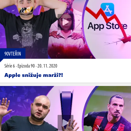
90VTEŘIN
Série 6
·
Epizoda 90
·
20. 11. 2020
Apple snižuje marži?!