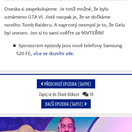
Živě
Dneska si zaspekulujeme. Je totiž možné, že bylo
oznámeno GTA VI. Jisté naopak je, že se dočkáme
nového Tomb Raideru. A naprostý nesmysl je to, že Gelu
byl unesen. Jen si to sami ověřte za 90VTEŘIN!
Sponzorem epizody jsou nové telefony Samsung
S20 FE,
více se dozvíte zde
.
PŘEDCHOZÍ EPIZODA (S6E90)
Zapoj se do žhavé diskuze
10
DALŠÍ EPIZODA (S6E92)