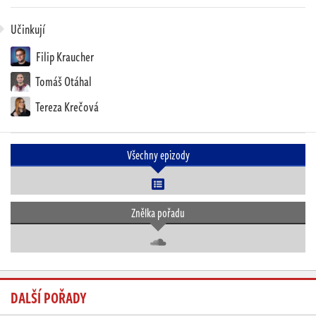
Učinkují
Filip Kraucher
Tomáš Otáhal
Tereza Krečová
Všechny epizody
Znělka pořadu
DALŠÍ POŘADY