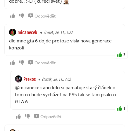
dobře.. :-D (kuřecí svět)
Odpovědět
micanecek
čtvrtek, 26. 11., 6:22
dle mne gta 6 dojde protoze visla nova generace
konzoli
2
Odpovědět
Prexos
čtvrtek, 26. 11., 7:02
@micanecek ano kdo si pamatuje starý článek o
tom co bude vycházet na PS5 tak se tam psalo o
GTA 6
1
Odpovědět