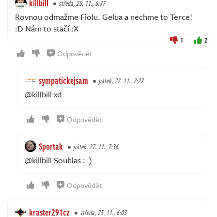
killbill
středa, 25. 11., 6:37
Rovnou odmažme Fiolu. Gelua a nechme to Terce!
:D Nám to stačí :X
1
2
Odpovědět
sympatickejsam
pátek, 27. 11., 7:27
@killbill xd
Odpovědět
Sportak
pátek, 27. 11., 7:36
@killbill Souhlas :-)
Odpovědět
kraster291cz
středa, 25. 11., 6:03