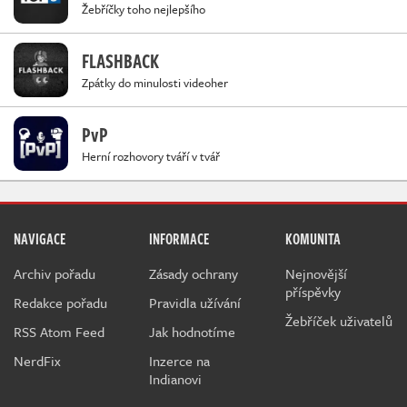
Žebříčky toho nejlepšího
FLASHBACK
Zpátky do minulosti videoher
PvP
Herní rozhovory tváří v tvář
NAVIGACE
INFORMACE
KOMUNITA
Archiv pořadu
Zásady ochrany
Nejnovější
příspěvky
Redakce pořadu
Pravidla užívání
Žebříček uživatelů
RSS Atom Feed
Jak hodnotíme
NerdFix
Inzerce na
Indianovi