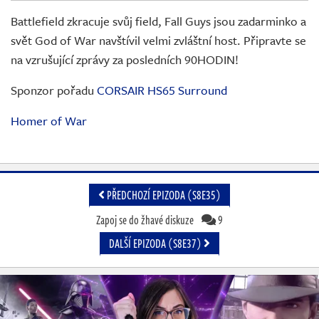
Živě
Battlefield zkracuje svůj field, Fall Guys jsou zadarminko a
svět God of War navštívil velmi zvláštní host. Připravte se
na vzrušující zprávy za posledních 90HODIN!
Sponzor pořadu
CORSAIR HS65 Surround
Homer of War
PŘEDCHOZÍ EPIZODA (S8E35)
Zapoj se do žhavé diskuze
9
DALŠÍ EPIZODA (S8E37)