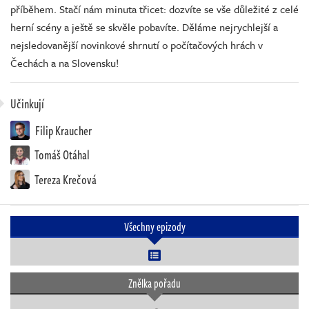
příběhem. Stačí nám minuta třicet: dozvíte se vše důležité z celé
herní scény a ještě se skvěle pobavíte. Děláme nejrychlejší a
nejsledovanější novinkové shrnutí o počítačových hrách v
Čechách a na Slovensku!
Učinkují
Filip Kraucher
Tomáš Otáhal
Tereza Krečová
Všechny epizody
Znělka pořadu