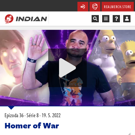
REALMERCH.STORE
Magazín
Recenze
Videa
Soutěže
Databáze
Komunita
Epizoda 36 · Série 8 ·
19. 5. 2022
Redakce
Homer of War