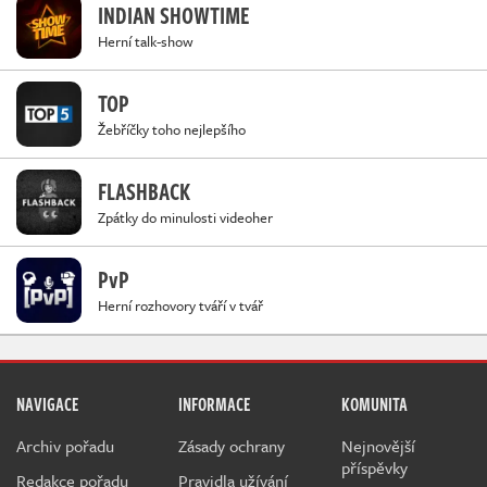
INDIAN SHOWTIME
Herní talk-show
TOP
Žebříčky toho nejlepšího
FLASHBACK
Zpátky do minulosti videoher
PvP
Herní rozhovory tváří v tvář
NAVIGACE
INFORMACE
KOMUNITA
Archiv pořadu
Zásady ochrany
Nejnovější
příspěvky
Redakce pořadu
Pravidla užívání