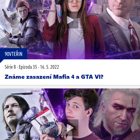
90VTEŘIN
Série 8
·
Epizoda 35
·
16. 5. 2022
Známe zasazení Mafia 4 a GTA VI?