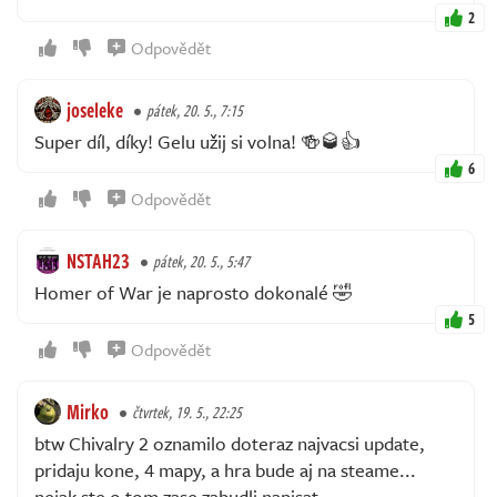
2
Odpovědět
joseleke
pátek, 20. 5., 7:15
Super díl, díky! Gelu užij si volna! 🍻🥃👍
6
Odpovědět
NSTAH23
pátek, 20. 5., 5:47
Homer of War je naprosto dokonalé 🤣
5
Odpovědět
Mirko
čtvrtek, 19. 5., 22:25
btw Chivalry 2 oznamilo doteraz najvacsi update,
pridaju kone, 4 mapy, a hra bude aj na steame...
nejak ste o tom zase zabudli napisat...