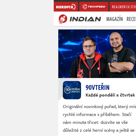
REALMERCH.STO
MAGAZÍN
RECE
90VTEŘIN
Každé pondělí a čtvrtek
Originální novinkový pořad, který mís
rychlé informace s příběhem. Stačí
nám minuta třicet: dozvíte se vše
důležité z celé herní scény a ještě se