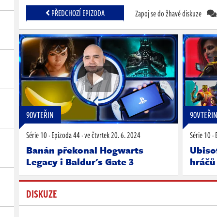
PŘEDCHOZÍ EPIZODA
Zapoj se do žhavé diskuze
(S10E44)
90VTEŘIN
90VTEŘI
Série 10
·
Epizoda 44
·
ve čtvrtek
20. 6. 2024
Série 10
·
Banán překonal Hogwarts
Ubiso
Legacy i Baldur's Gate 3
hráčů
DISKUZE