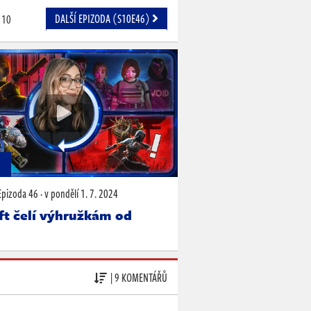
DALŠÍ EPIZODA (S10E46)
10
N
Epizoda 46
·
v pondělí
1. 7. 2024
ft čelí výhružkám od
| 9 KOMENTÁŘŮ