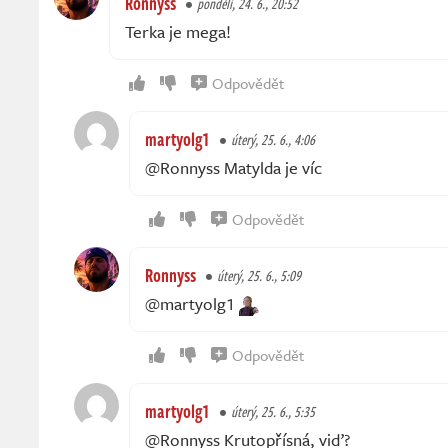
Ronnyss
pondělí, 24. 6., 20:52
Terka je mega!
Odpovědět
martyolg1
úterý, 25. 6., 4:06
@Ronnyss Matylda je víc
Odpovědět
Ronnyss
úterý, 25. 6., 5:09
@martyolg1
Odpovědět
martyolg1
úterý, 25. 6., 5:35
@Ronnyss Krutopřísná, viď?