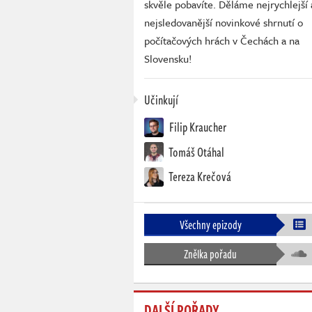
skvěle pobavíte. Děláme nejrychlejší 
nejsledovanější novinkové shrnutí o
počítačových hrách v Čechách a na
Slovensku!
Učinkují
Filip Kraucher
Tomáš Otáhal
Tereza Krečová
Všechny epizody
Znělka pořadu
DALŠÍ POŘADY