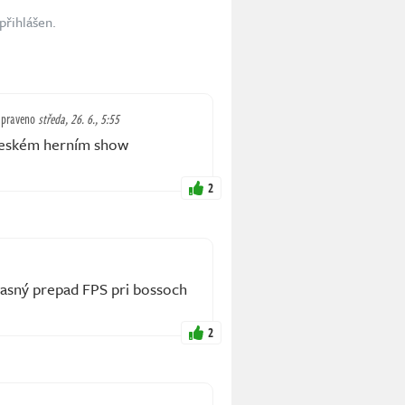
přihlášen.
praveno
středa, 26. 6., 5:55
 českém herním show
2
asný prepad FPS pri bossoch
2