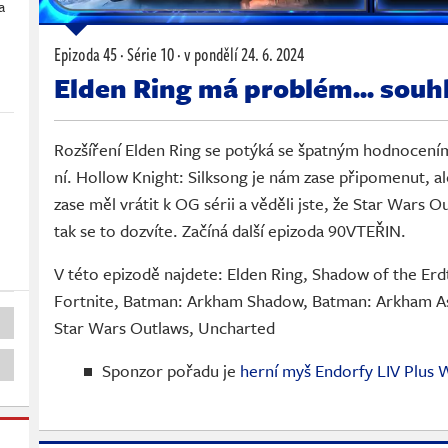
a
Epizoda 45 · Série 10 ·
v pondělí
24. 6. 2024
Elden Ring má problém... souh
Rozšíření Elden Ring se potýká se špatným hodnocením..
ní. Hollow Knight: Silksong je nám zase připomenut, al
zase měl vrátit k OG sérii a věděli jste, že Star Wars O
tak se to dozvíte. Začíná další epizoda 90VTEŘIN.
V této epizodě najdete: Elden Ring, Shadow of the Erd
Fortnite, Batman: Arkham Shadow, Batman: Arkham A
Star Wars Outlaws, Uncharted
Sponzor pořadu je
herní myš Endorfy LIV Plus 