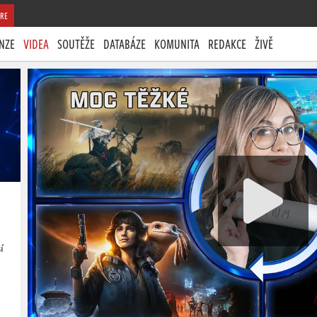
RE
NZE
VIDEA
SOUTĚŽE
DATABÁZE
KOMUNITA
REDAKCE
ŽIVĚ
í