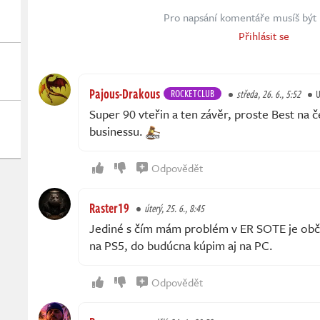
Pro napsání komentáře musíš být 
Přihlásit se
Pajous-Drakous
ROCKETCLUB
středa, 26. 6., 5:52
U
Super 90 vteřin a ten závěr, proste Best na
businessu.
Odpovědět
Raster19
úterý, 25. 6., 8:45
Jediné s čím mám problém v ER SOTE je obč
na PS5, do budúcna kúpim aj na PC.
Odpovědět