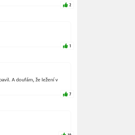
2
1
avil. A doufám, že ležení v
.
7
10