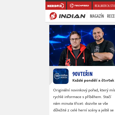
REALMERCH.STO
MAGAZÍN
RECE
90VTEŘIN
Každé pondělí a čtvrtek
Originální novinkový pořad, který mís
rychlé informace s příběhem. Stačí
nám minuta třicet: dozvíte se vše
důležité z celé herní scény a ještě se