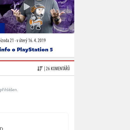
N
pizoda 21
·
v úterý
16. 4. 2019
info o PlayStation 5
| 26 KOMENTÁŘŮ
přihlášen.
:D