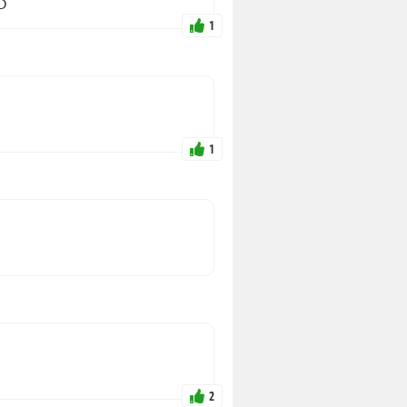
:D
1
1
2