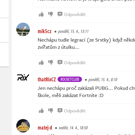
Odpovědět
mik5cz
pondělí, 15. 4., 13:11
Nechápu tudle legraci (ze Srstky) když něk
zvířatům z útulku...
Odpovědět
thatRixCZ
ROCKETCLUB
pondělí, 15. 4., 8:10
Jen nechápu proč zakázali PUBG... Pokud chtě
škole, měli zakázat Fortnite :D
Odpovědět
matej-d
neděle, 14. 4., 18:50