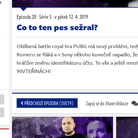
a
Epizoda 20 · Série 5 ·
v pátek
12. 4. 2019
Co to ten pes sežral?
Oblíbená battle royal hra PUBG má nový problém, ted
Romero se fláká a v Sony někoho konečně napadlo, že
hráčům změnu identifikátoru účtu. To vše a ještě mnoh
90VTEŘINÁCH!
PŘEDCHOZÍ EPIZODA (S5E19)
Zapoj se do žhavé diskuze