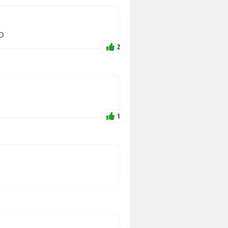
:D
2
1