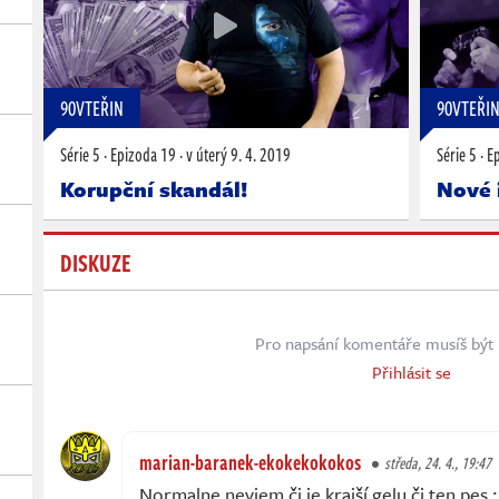
90VTEŘIN
90VTEŘI
Série 5
·
Epizoda 19
·
v úterý
9. 4. 2019
Série 5
·
E
Korupční skandál!
Nové 
DISKUZE
Pro napsání komentáře musíš být 
Přihlásit se
marian-baranek-ekokekokokos
středa, 24. 4., 19:47
Normalne neviem či je krajší gelu či ten pes 