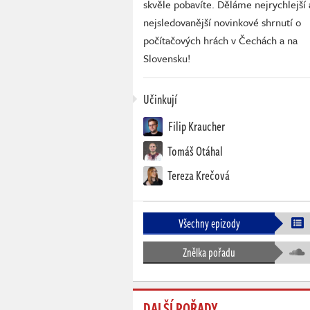
skvěle pobavíte. Děláme nejrychlejší 
nejsledovanější novinkové shrnutí o
počítačových hrách v Čechách a na
Slovensku!
Učinkují
Filip Kraucher
Tomáš Otáhal
Tereza Krečová
Všechny epizody
Znělka pořadu
DALŠÍ POŘADY