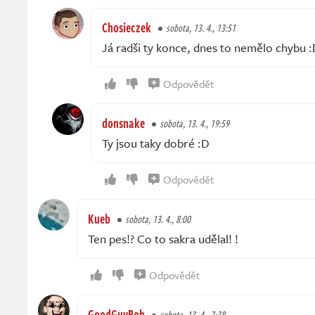
Chosieczek
sobota, 13. 4., 13:51
Já radši ty konce, dnes to nemělo chybu 
Odpovědět
donsnake
sobota, 13. 4., 19:59
Ty jsou taky dobré :D
Odpovědět
Kueb
sobota, 13. 4., 8:00
Ten pes!? Co to sakra udělal! !
Odpovědět
GoodGuyBob
sobota, 13. 4., 7:38