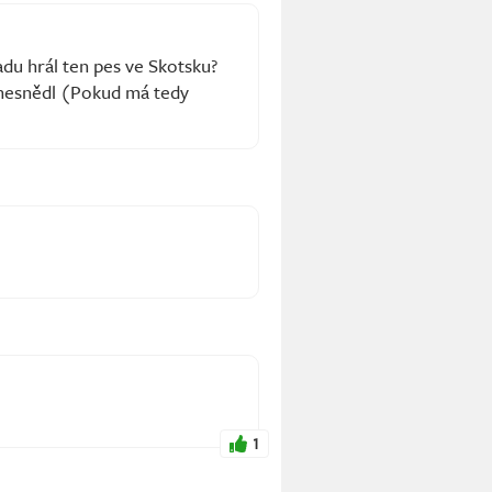
du hrál ten pes ve Skotsku?
i nesnědl (Pokud má tedy
1