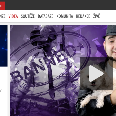
RE
NZE
VIDEA
SOUTĚŽE
DATABÁZE
KOMUNITA
REDAKCE
ŽIVĚ
í