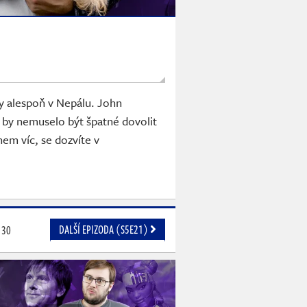
y alespoň v Nepálu. John
 by nemuselo být špatné dovolit
em víc, se dozvíte v
DALŠÍ EPIZODA (S5E21)
30