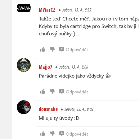
MWarCZ
sobota, 13. 4., 8:35
Takže teď Chcete mě?. Jakou roli v tom nápa
Kdyby to byla cartridge pro Switch, tak by j
chuťový buňky.).
Odpovědět
Majjo7
sobota, 13. 4., 8:06
Parádne videjko jako vždycky 👍
Odpovědět
donsnake
sobota, 13. 4., 8:02
Miluju ty úvody :D
Odpovědět