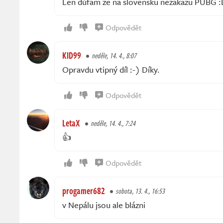
Len dúfam ze na slovensku nezakazu PUBG 
Odpovědět
KID99
neděle, 14. 4., 8:07
Opravdu vtipný díl :-) Díky.
Odpovědět
LetaX
neděle, 14. 4., 7:24
👍
Odpovědět
progamer682
sobota, 13. 4., 16:53
v Nepálu jsou ale blázni