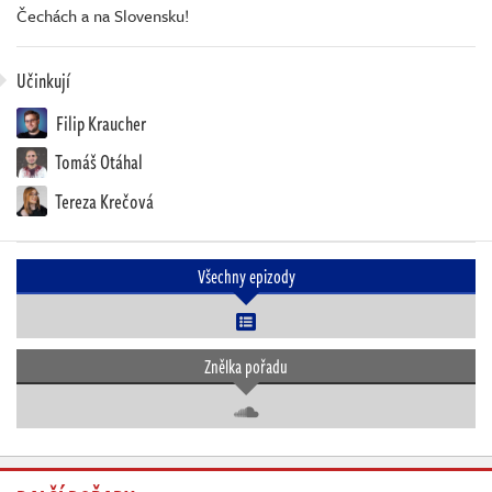
Čechách a na Slovensku!
Učinkují
Filip Kraucher
Tomáš Otáhal
Tereza Krečová
Všechny epizody
Znělka pořadu