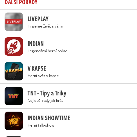
DALŠÍ POŘADY
LIVEPLAY
Hrajeme živě, s vámi
INDIAN
Legendární herní pořad
V KAPSE
Herní svět v kapse
TNT - Tipy a Triky
Nejlepší rady jak hrát
INDIAN SHOWTIME
Herní talk-show