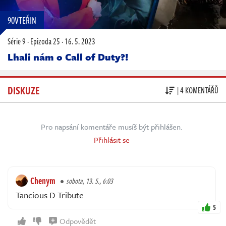
90VTEŘIN
Série 9
·
Epizoda 25
·
16. 5. 2023
Lhali nám o Call of Duty?!
DISKUZE
| 4 KOMENTÁŘŮ
Pro napsání komentáře musíš být přihlášen.
Přihlásit se
Chenym
sobota, 13. 5., 6:03
Tancious D Tribute
5
Odpovědět