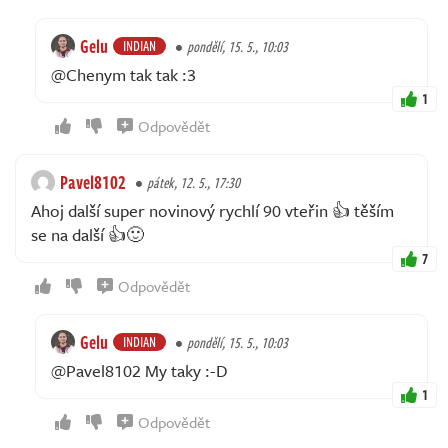
Gelu
INDIAN
pondělí, 15. 5., 10:03
@Chenym tak tak :3
1
Odpovědět
Pavel8102
pátek, 12. 5., 17:30
Ahoj další super novinový rychlí 90 vteřin 👍 těším
se na další 👍🙂
7
Odpovědět
Gelu
INDIAN
pondělí, 15. 5., 10:03
@Pavel8102 My taky :-D
1
Odpovědět