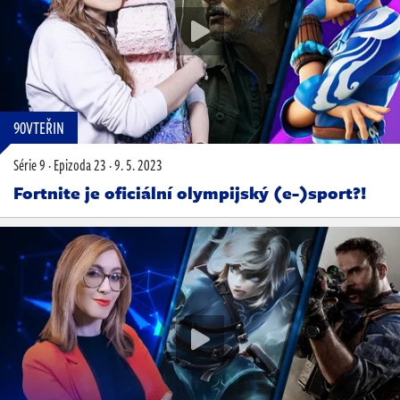
90VTEŘIN
Série 9
·
Epizoda 23
·
9. 5. 2023
Fortnite je oficiální olympijský (e-)sport?!