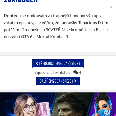
Živě
Dopředu se omlouvám za trapnější hudební výstup v
začátku epizody, ale věřím, že fanoušky Tenacious D tím
potěším. Do dnešních 90VTEŘIN se kromě Jacka Blacka
dostalo i GTA 6 a Mortal Kombat 1.
PŘEDCHOZÍ EPIZODA (S9E23)
Zapoj se do žhavé diskuze
4
DALŠÍ EPIZODA (S9E25)