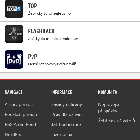
TOP
Žebříčky toho nejlepšího
FLASHBACK
Zpátky do minulosti videoher
PvP
Herní rozhovory tváří v tvář
NAVIGACE
INFORMACE
KOMUNITA
Archiv pořadu
Zásady ochrany
Nejnovější
příspěvky
Redakce pořadu
Pravidla užívání
Žebříček uživatelů
RSS Atom Feed
Jak hodnotíme
NerdFix
Inzerce na