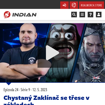
REALMERCH.STORE
Magazín
Recenze
Videa
Soutěže
Databáze
Komunita
Epizoda 24 · Série 9 ·
12. 5. 2023
Redakce
Chystaný Zaklínač se třese v
základech