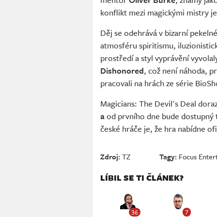
konflikt mezi magickými mistry je
Děj se odehrává v bizarní pekeln
atmosféru spiritismu, iluzionistic
prostředí a styl vyprávění vyvola
Dishonored
, což není náhoda, pro
pracovali na hrách ze série BioSh
Magicians: The Devil's Deal dora
a
od prvního dne bude dostupný 
české hráče je, že hra nabídne ofi
Zdroj:
TZ
Tagy:
Focus Enter
LÍBIL SE TI ČLÁNEK?
36
7