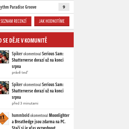
ythm Paradise Groove
9
SEZNAM RECENZÍ
JAK HODNOTÍME
O SE DĚJE V KOMUNITĚ
Spiker
Serious Sam:
okomentoval
Shatterverse dorazí už na konci
srpna
právě teď
Spiker
Serious Sam:
okomentoval
Shatterverse dorazí už na konci
srpna
před 3 minutami
hummbold
Moonlighter
okomentoval
a Breathedge jsou zdarma na PC.
Stačí si je včas vyzvednout