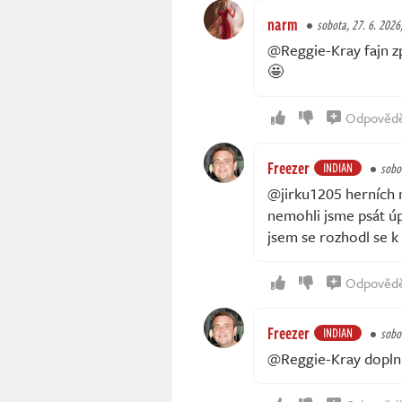
narm
sobota, 27. 6. 2026
@Reggie-Kray fajn zp
🤩
Odpověd
Freezer
INDIAN
sobo
@jirku1205 herních 
nemohli jsme psát úp
jsem se rozhodl se k n
Odpověd
Freezer
INDIAN
sobo
@Reggie-Kray doplní