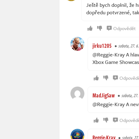
Ještě bych doplnil, že h
dopředu potvrzené, tak 
Odpovědět
jirku1205
sobota, 27. 6
@Reggie-Kray A hlavn
Xbox Game Showcas
Odpověd
MadJigSaw
sobota, 27.
@Reggie-Kray A nevíš
Odpověd
Reggie-Kray
sobota, 27.