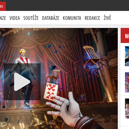
RE
NZE
VIDEA
SOUTĚŽE
DATABÁZE
KOMUNITA
REDAKCE
ŽIVĚ
N