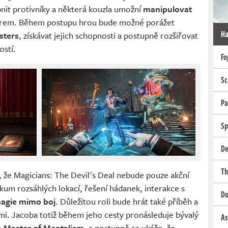
bnit protivníky a některá kouzla umožní
manipulovat
em. Během postupu hrou bude možné porážet
Ha
sters
, získávat jejich schopnosti a postupně rozšiřovat
ostí.
Fo
Sc
Pa
Sp
De
Th
 že Magicians: The Devil's Deal nebude pouze akční
kum rozsáhlých lokací, řešení hádanek, interakce s
Do
magie mimo boj
. Důležitou roli bude hrát také příběh a
mi. Jacoba totiž během jeho cesty pronásleduje bývalý
As
o
Master of Mentalism
, a postupně se ukáže, že