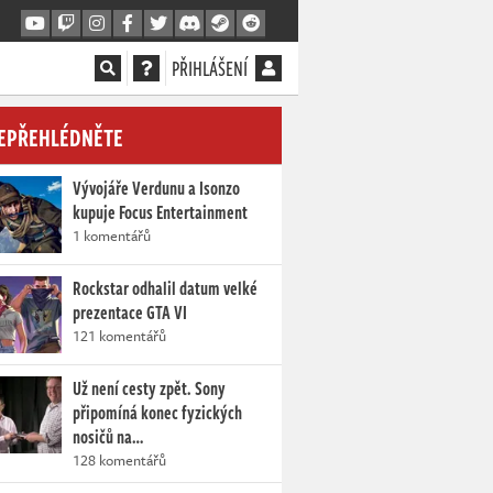
PŘIHLÁŠENÍ
EPŘEHLÉDNĚTE
Vývojáře Verdunu a Isonzo
kupuje Focus Entertainment
1 komentářů
Rockstar odhalil datum velké
prezentace GTA VI
121 komentářů
Už není cesty zpět. Sony
připomíná konec fyzických
nosičů na…
128 komentářů