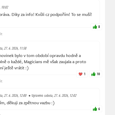
, 10:02
ráva. Diky za info! Kvůli cz podpořím! To se muší!
8
ět
ta, 27. 6. 2026, 11:58
novinek bylo v tom období opravdu hodně a
lně o každé, Magicians mě však zaujala a proto
í ještě vrátit :)
1
10
ět
ta, 27. 6. 2026, 12:00
Upraveno
sobota, 27. 6. 2026, 12:02
m, děkuji za zpětnou vazbu :)
6