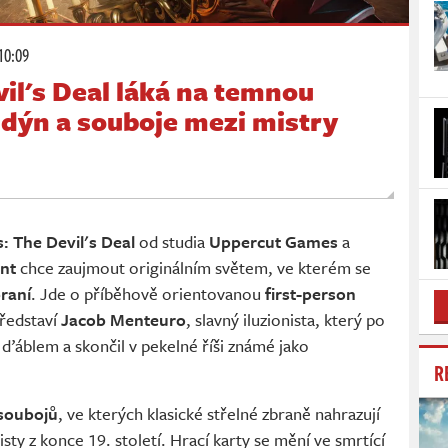
10:09
il's Deal láká na temnou
ndýn a souboje mezi mistry
: The Devil's Deal
od studia
Uppercut Games
a
nt
chce zaujmout originálním světem, ve kterém se
raní
. Jde o příběhově orientovanou
first-person
 představí
Jacob Menteuro
, slavný iluzionista, který po
 ďáblem a skončil v pekelné říši známé jako
R
 soubojů
, ve kterých klasické střelné zbraně nahrazují
isty z konce 19. století. Hrací karty se mění ve smrtící