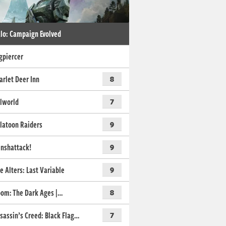
lo: Campaign Evolved
gpiercer
arlet Deer Inn
8
lworld
7
latoon Raiders
9
nshattack!
9
e Alters: Last Variable
9
om: The Dark Ages |…
8
sassin’s Creed: Black Flag…
7