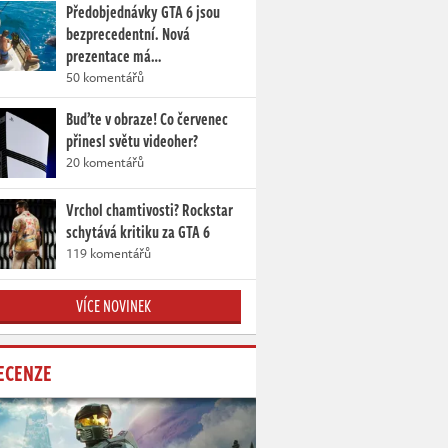
Předobjednávky GTA 6 jsou
bezprecedentní. Nová
prezentace má…
50 komentářů
Buďte v obraze! Co červenec
přinesl světu videoher?
20 komentářů
Vrchol chamtivosti? Rockstar
schytává kritiku za GTA 6
119 komentářů
VÍCE NOVINEK
ECENZE