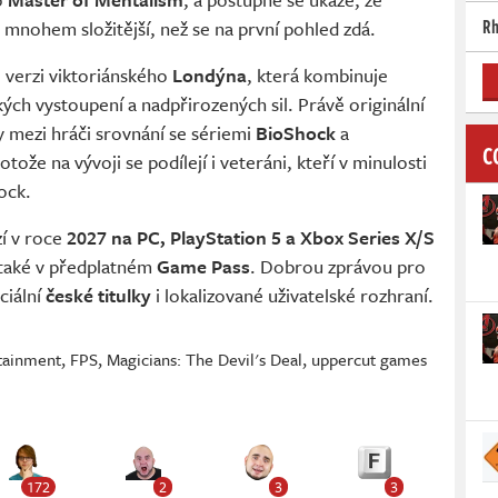
Rh
 mnohem složitější, než se na první pohled zdá.
é verzi viktoriánského
Londýna
, která kombinuje
kých vystoupení a nadpřirozených sil. Právě originální
ly mezi hráči srovnání se sériemi
BioShock
a
C
tože na vývoji se podílejí i veteráni, kteří v minulosti
ock.
zí v roce
2027 na PC, PlayStation 5 a Xbox Series X/S
také v předplatném
Game Pass
. Dobrou zprávou pro
ciální
české titulky
i lokalizované uživatelské rozhraní.
tainment
,
FPS
,
Magicians: The Devil's Deal
,
uppercut games
172
2
3
3