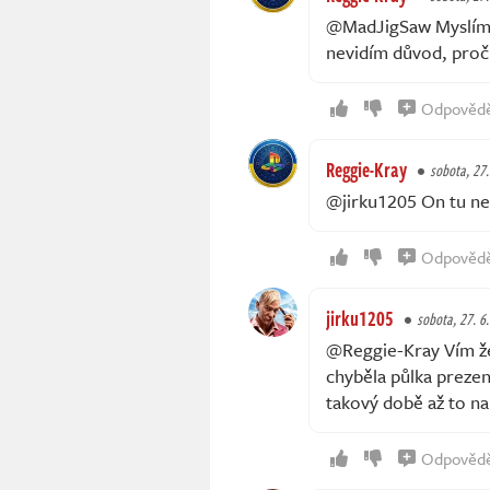
@MadJigSaw Myslím, ž
nevidím důvod, proč
Odpověd
Reggie-Kray
sobota, 27.
@jirku1205 On tu neb
Odpověd
jirku1205
sobota, 27. 6
@Reggie-Kray Vím že
chyběla půlka prezen
takový době až to na
Odpověd