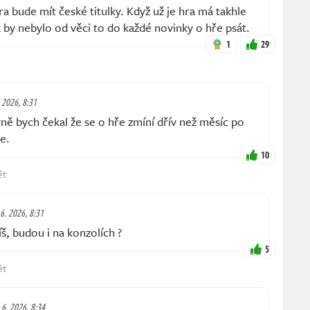
ra bude mít české titulky. Když už je hra má takhle
by nebylo od věci to do každé novinky o hře psát.
1
29
. 2026, 8:31
ě bych čekal že se o hře zmíní dřív než měsíc po
e.
10
ět
 6. 2026, 8:31
, budou i na konzolích ?
5
ět
 6. 2026, 8:34