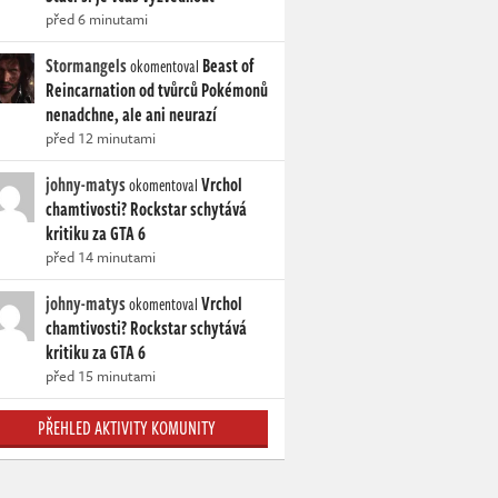
před 6 minutami
Stormangels
Beast of
okomentoval
Reincarnation od tvůrců Pokémonů
nenadchne, ale ani neurazí
před 12 minutami
johny-matys
Vrchol
okomentoval
chamtivosti? Rockstar schytává
kritiku za GTA 6
před 14 minutami
johny-matys
Vrchol
okomentoval
chamtivosti? Rockstar schytává
kritiku za GTA 6
před 15 minutami
PŘEHLED AKTIVITY KOMUNITY