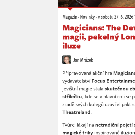
Magazín
·
Novinky
·
v sobotu
27. 6. 2026 
Magicians: The Dev
magii, pekelný Lo
iluze
Jan Mrázek
Připravovaná akční hra
Magicians
vydavatelství
Focus Entertainme
jevištní magie stala
skutečnou zb
střílečku
, kde se v hlavní roli se
zradě svých kolegů uzavřel pakt s
Theatreland
.
Tvůrci lákají na
netradiční pojetí
magické triky
inspirované iluzion