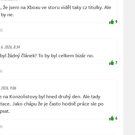
e jsem na Xboxu ve storu viděl taky cz titulky. Ale
 by ne.
9
ět
 6. 2026, 8:34
yl žádný článek? To by byl celkem bizár no.
7
ět
. 2026, 9:06
 na Konzolistovy byl hned druhý den. Ale tady
tace. Jako chápu že je často hodně práce sle po
psat.
6
ět