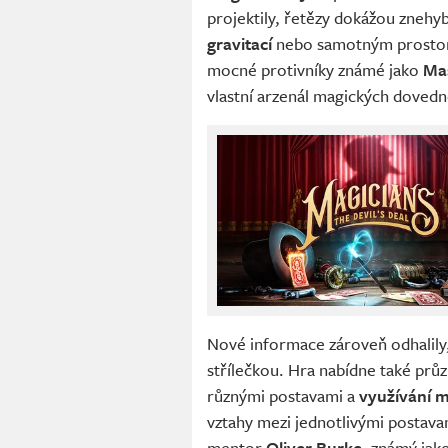
projektily, řetězy dokážou znehy
gravitací
nebo samotným prostor
mocné protivníky známé jako
Ma
vlastní arzenál magických dovedn
Nové informace zároveň odhalily,
střílečkou. Hra nabídne také průz
různými postavami a
využívání 
vztahy mezi jednotlivými postava
mentor
Oliver Burke
, známý jak