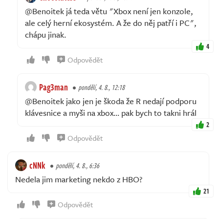
@Benoitek já teda větu "Xbox není jen konzole,
ale celý herní ekosystém. A že do něj patří i PC",
chápu jinak.
4
Odpovědět
Pag3man
pondělí, 4. 8., 12:18
@Benoitek jako jen je škoda že R nedají podporu
klávesnice a myši na xbox… pak bych to takni hrál
2
Odpovědět
cNNk
pondělí, 4. 8., 6:36
Nedela jim marketing nekdo z HBO?
21
Odpovědět