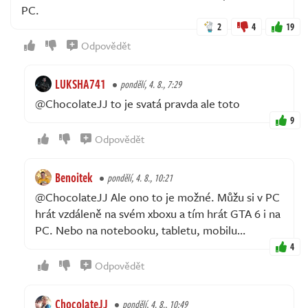
PC.
2
4
19
Odpovědět
LUKSHA741
pondělí, 4. 8., 7:29
@ChocolateJJ to je svatá pravda ale toto
9
Odpovědět
Benoitek
pondělí, 4. 8., 10:21
@ChocolateJJ Ale ono to je možné. Můžu si v PC
hrát vzdáleně na svém xboxu a tím hrát GTA 6 i na
PC. Nebo na notebooku, tabletu, mobilu…
4
Odpovědět
ChocolateJJ
pondělí, 4. 8., 10:49