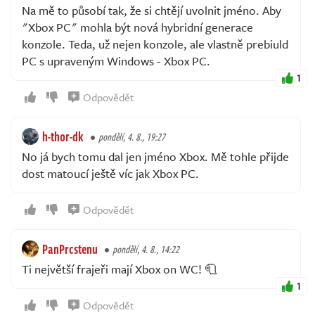
Na mě to působí tak, že si chtějí uvolnit jméno. Aby
"Xbox PC" mohla být nová hybridní generace
konzole. Teda, už nejen konzole, ale vlastně prebiuld
PC s upraveným Windows - Xbox PC.
1
Odpovědět
h-thor-dk
pondělí, 4. 8., 19:27
No já bych tomu dal jen jméno Xbox. Mě tohle přijde
dost matoucí ještě víc jak Xbox PC.
Odpovědět
PanPrcstenu
pondělí, 4. 8., 14:22
Ti největší frajeři mají Xbox on WC! 🧻
1
Odpovědět