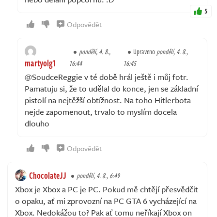
5
Odpovědět
pondělí, 4. 8.,
Upraveno
pondělí, 4. 8.,
martyolg1
16:44
16:45
@SoudceReggie v té době hrál ještě i můj fotr.
Pamatuju si, že to udělal do konce, jen se základní
pistolí na nejtěžší obtížnost. Na toho Hitlerbota
nejde zapomenout, trvalo to myslím docela
dlouho
Odpovědět
ChocolateJJ
pondělí, 4. 8., 6:49
Xbox je Xbox a PC je PC. Pokud mě chtějí přesvědčit
o opaku, ať mi zprovozní na PC GTA 6 vycházející na
Xbox. Nedokážou to? Pak ať tomu neříkají Xbox on