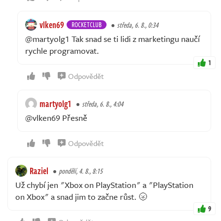
vlken69
ROCKETCLUB
středa, 6. 8., 0:34
@martyolg1 Tak snad se ti lidi z marketingu naučí
rychle programovat.
1
Odpovědět
martyolg1
středa, 6. 8., 4:04
@vlken69 Přesně
Odpovědět
Raziel
pondělí, 4. 8., 8:15
Už chybí jen "Xbox on PlayStation" a "PlayStation
on Xbox" a snad jim to začne růst. 🌝
9