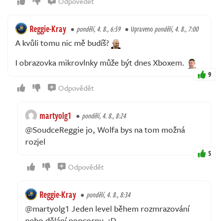
Odpovědět
Reggie-Kray
pondělí, 4. 8., 6:59
Upraveno
pondělí, 4. 8., 7:00
A kvůli tomu nic mě budíš?
I obrazovka mikrovlnky může být dnes Xboxem.
9
Odpovědět
martyolg1
pondělí, 4. 8., 8:24
@SoudceReggie jo, Wolfa bys na tom možná
rozjel
5
Odpovědět
Reggie-Kray
pondělí, 4. 8., 8:34
@martyolg1 Jeden level během rozmrazování
nebo dělání popcornu. :D