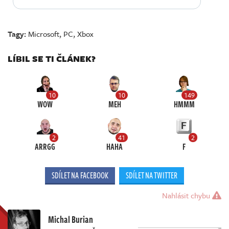
Tagy:
Microsoft
,
PC
,
Xbox
LÍBIL SE TI ČLÁNEK?
10
10
149
WOW
MEH
HMMM
2
41
2
ARRGG
HAHA
F
SDÍLET NA FACEBOOK
SDÍLET NA TWITTER
Nahlásit chybu
Michal Burian