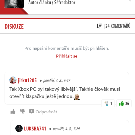
Autor článku / Šéfredaktor
DISKUZE
| 24 KOMENTÁŘŮ
Pro napsání komentáře musíš být přihlášen.
Přihlásit se
jirku1205
pondělí, 4. 8., 6:47
Tak Xbox PC byl takový líbivější. Takhle člověk musí
otevřít klapačku ještě jednou.
1
26
Odpovědět
LUKSHA741
pondělí, 4. 8., 7:29