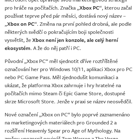
Živě
pro hráče na počítačích. Značka „
Xbox PC
“, kterou začal
používat teprve před pár měsíci, dostává nový název –
„
Xbox on PC
“. Změna na první pohled drobná, ale podle
některých svědčí o pokračujícím boji společnosti
vysvětlit, že
Xbox není jen konzole, ale celý herní
ekosystém
. A že do něj patří i PC.
Původní „Xbox PC“ měl sjednotit dříve roztříštěné
označování her pro Windows 10/11, aplikaci Xbox pro PC
nebo PC Game Pass. Měl zjednodušit komunikaci a
ukázat, že platforma Xbox zahrnuje i hry hratelné na
počítačích mimo Steam či Epic Game Store, dostupné
skrze Microsoft Store. Jenže v praxi se název neosvědčil.
Nové označení „Xbox on PC“ bylo poprvé zaznamenáno
na marketingových materiálech pro Grounded 2 a
rozšíření Heavenly Spear pro Age of Mythology. Na
změnu upozornil novinář Tom Warren z The Verge.