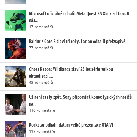
Microsoft oficiálně odhalil Meta Quest 3S Xbox Edition. U
nás…
17 komentářů
Baldur's Gate 3 slaví tři roky. Larian odhalil překvapivé…
77 komentářů
Ghost Recon: Wildlands slaví 25 let série velkou
aktualizací.…
43 komentářů
Už není cesty zpět. Sony připomíná konec fyzických nosičů
na…
116 komentářů
Rockstar odhalil datum velké prezentace GTA VI
119 komentářů