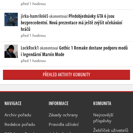
před 1 hodinou
jirka-hamrik665
Předobjednávky GTA 6 jsou
okomentoval
bezprecedentní. Nová prezentace má ještě zvýšit očekávání
hráčů
před 1 hodinou
LockRock1
Gothic 1 Remake dostane podporu modů
okomentoval
i legendární Marvin Mode
před 1 hodinou
PŘEHLED AKTIVITY KOMUNITY
NAVIGACE
INFORMACE
KOMUNITA
Archiv pořadu
Zásady ochrany
Nejnovější
příspěvky
Redakce pořadu
Pravidla užívání
Žebříček uživatelů