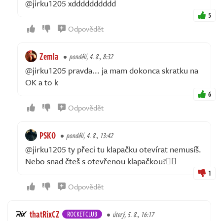
@jirku1205 xdddddddddd
5
Odpovědět
Zemla
pondělí, 4. 8., 8:32
@jirku1205 pravda... ja mam dokonca skratku na
OK a to k
6
Odpovědět
PSKO
pondělí, 4. 8., 13:42
@jirku1205 ty přeci tu klapačku otevírat nemusíš.
Nebo snad čteš s otevřenou klapačkou?💁‍♂️
1
Odpovědět
thatRixCZ
ROCKETCLUB
úterý, 5. 8., 16:17