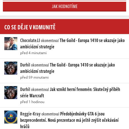
JAK HODNOTÍME
CO SE DĚJE V KOMUNITĚ
ChocolateJJ
The Guild - Europa 1410 se ukazuje jako
okomentoval
ambiciózní strategie
před 4 minutami
Durhil
The Guild - Europa 1410 se ukazuje jako
okomentoval
ambiciózní strategie
před 59 minutami
Durhil
Jak vznikl herní fenomén: Skutečný příběh
okomentoval
série Warcraft
před 1 hodinou
Reggie-Kray
Předobjednávky GTA 6 jsou
okomentoval
bezprecedentní. Nová prezentace má ještě zvýšit očekávání
hráčů