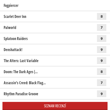
Fogpiercer
Scarlet Deer Inn
8
Palworld
7
Splatoon Raiders
9
Denshattack!
9
The Alters: Last Variable
9
Doom: The Dark Ages |…
8
Assassin’s Creed: Black Flag…
7
Rhythm Paradise Groove
9
SEZNAM RECENZÍ