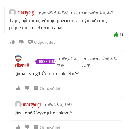
martyolg1
pondělí, 4. 8., 8:22
Upraveno
pondělí, 4. 8., 8:22
Ty jo, být nima, věnuju pozornost jiným věcem,
přijde mi to celkem trapas
12
Odpovědět
úterý, 5. 8.,
Upraveno
úterý, 5. 8.,
ROCKETCLUB
vlken69
10:19
10:19
@martyolg1 Čemu konkrétně?
Odpovědět
martyolg1
úterý, 5. 8., 17:52
@vlken69 Vyvoji her hlavně
Odpovědět