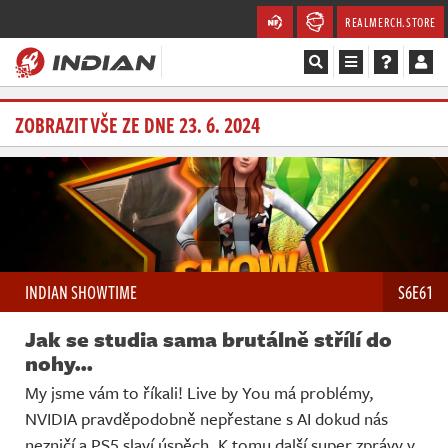
REALMERCH.STORE
Magazín
ZOBRAZIT VŠE ZE DNE 23. 6. 2024
Recenze
Videa
Soutěže
INDIAN SHOWTIME
S6E61
Databáze
Jak se studia sama brutálně střílí do
Komunita
nohy...
My jsme vám to říkali! Live by You má problémy,
Redakce
NVIDIA pravděpodobně nepřestane s AI dokud nás
nezničí a PS5 slaví úspěch. K tomu další super zprávy v