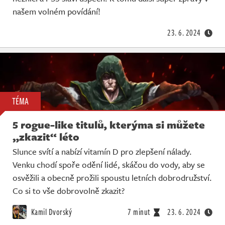
Živě
našem volném povídání!
23. 6. 2024
TÉMA
5 rogue-like titulů, kterýma si můžete
„zkazit“ léto
Slunce svítí a nabízí vitamín D pro zlepšení nálady.
Venku chodí spoře odění lidé, skáčou do vody, aby se
osvěžili a obecně prožili spoustu letních dobrodružství.
Co si to vše dobrovolně zkazit?
Kamil Dvorský
7 minut
23. 6. 2024