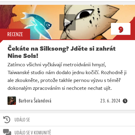
9
RECENZE
Čekáte na Silksong? Jděte si zahrát
Nine Sols!
Zatímco všichni vyčkávají metroidvánii hmyzí,
Taiwanské studio nám dodalo jednu kočičí. Rozhodně ji
ale zkoukněte, protože takhle pernou výzvu s téměř
dokonalým zpracováním si nechcete nechat ujít.
Barbora Šalandová
23. 6. 2024
UDÁLO SE
UDÁLO SE V KOMUNITĚ