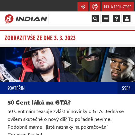
REALMERCH.STORE
Magazín
ZOBRAZIT VŠE ZE DNE 3. 3. 2023
Recenze
Videa
Soutěže
90VTEŘIN
S9E4
Databáze
50 Cent láká na GTA?
Komunita
50 Cent nám teasuje zvláštní novinky o GTA. Jedná se
ovšem skutečně o nový díl? To pořádně nevíme.
Redakce
Podobně máme i jisté náznaky na pokračování
Counter-Striku!