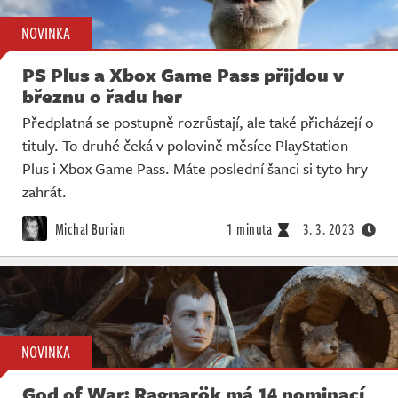
NOVINKA
PS Plus a Xbox Game Pass přijdou v
březnu o řadu her
Předplatná se postupně rozrůstají, ale také přicházejí o
tituly. To druhé čeká v polovině měsíce PlayStation
Plus i Xbox Game Pass. Máte poslední šanci si tyto hry
zahrát.
Michal Burian
1 minuta
3. 3. 2023
NOVINKA
God of War: Ragnarök má 14 nominací