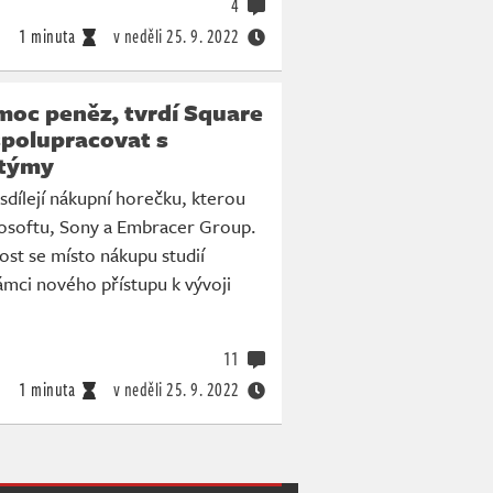
4
1 minuta
v neděli
25. 9. 2022
 moc peněz, tvrdí Square
spolupracovat s
 týmy
sdílejí nákupní horečku, kterou
rosoftu, Sony a Embracer Group.
st se místo nákupu studií
rámci nového přístupu k vývoji
11
1 minuta
v neděli
25. 9. 2022