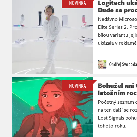
Logitech uká
NOVINKA
Bude se pro
Nedávno Microsoft
Elite Series 2. Pr
bílou variantu jej
ukázala v reklamě
Ondřej Svobod
Bohužel ani 
NOVINKA
letošním ro
Početný seznam o
na ten další se roz
Lost Signals bohu
tohoto roku.