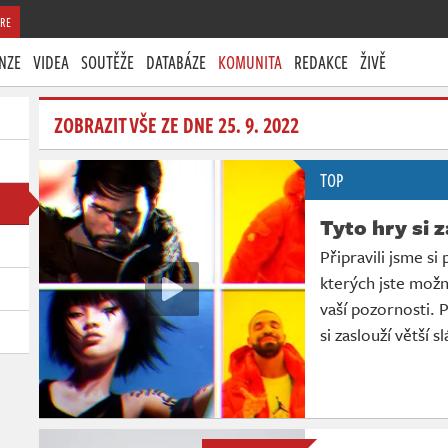
RE
NZE
VIDEA
SOUTĚŽE
DATABÁZE
KOMUNITA
REDAKCE
ŽIVĚ
ZOBRAZIT VŠE ZE DNE 25. 9. 2022
TOP
Tyto hry si 
Připravili jsme si
kterých jste možná
vaší pozornosti. 
si zaslouží větší s