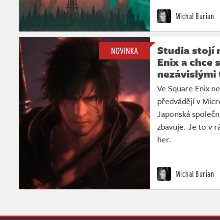
Michal Burian
Studia stojí
NOVINKA
Enix a chce 
nezávislými
Ve Square Enix ne
předvádějí v Mic
Japonská společno
zbavuje. Je to v 
her.
Michal Burian