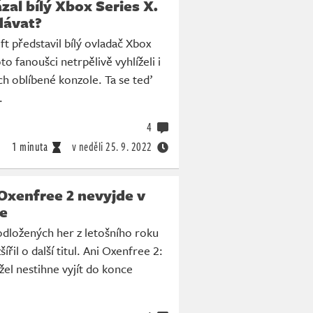
zal bílý Xbox Series X.
dávat?
 představil bílý ovladač Xbox
oto fanoušci netrpělivě vyhlíželi i
ich oblíbené konzole. Ta se teď
.
4
a
1 minuta
v neděli
25. 9. 2022
Oxenfree 2 nevyjde v
ce
dložených her z letošního roku
šířil o další titul. Ani Oxenfree 2:
žel nestihne vyjít do konce