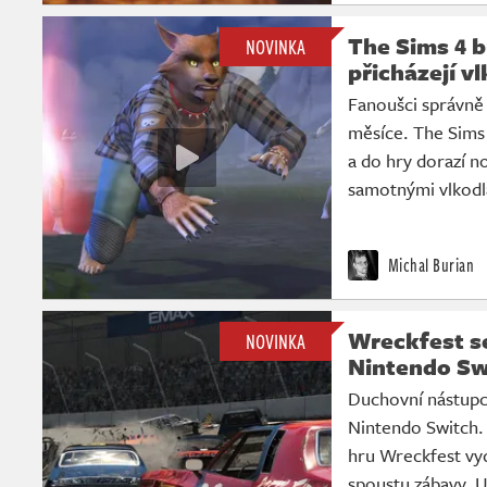
The Sims 4 b
NOVINKA
přicházejí vl
Fanoušci správně 
měsíce. The Sims 
a do hry dorazí no
samotnými vlkodl
Michal Burian
Wreckfest se
NOVINKA
Nintendo Sw
Duchovní nástupc
Nintendo Switch.
hru Wreckfest vy
spoustu zábavy. U