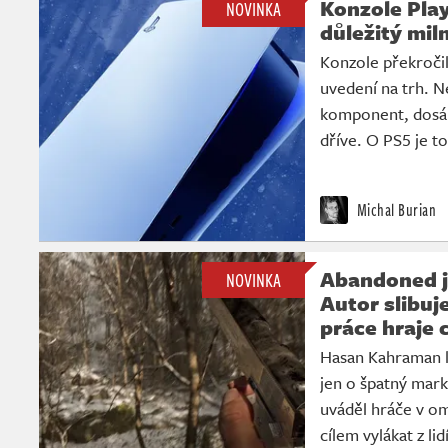
Konzole Play
NOVINKA
důležitý mil
Konzole překročil
uvedení na trh. 
komponent, dosá
dříve. O PS5 je t
Michal Burian
Abandoned j
NOVINKA
Autor slibuj
práce hraje 
Hasan Kahraman lž
jen o špatný mark
uváděl hráče v om
cílem vylákat z lid