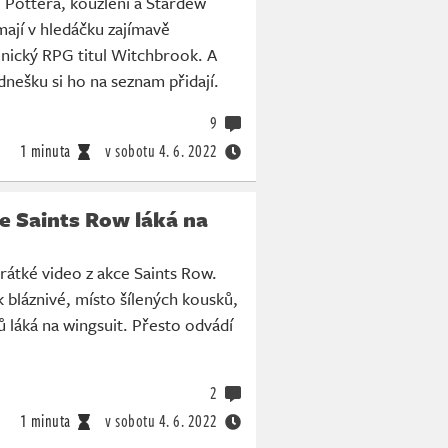
 Pottera, kouzlení a Stardew
mají v hledáčku zajímavě
jnický RPG titul Witchbrook. A
dnešku si ho na seznam přidají.
9
1 minuta
v sobotu
4. 6. 2022
e Saints Row láká na
rátké video z akce Saints Row.
k bláznivé, místo šílených kousků,
 láká na wingsuit. Přesto odvádí
2
1 minuta
v sobotu
4. 6. 2022