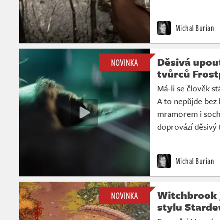
Michal Burian
Děsivá upou
NOVINKA
tvůrců Fros
Má-li se člověk st
A to nepůjde bez 
mramorem i socha
doprovází děsivý t
Michal Burian
Witchbrook 
NOVINKA
stylu Starde