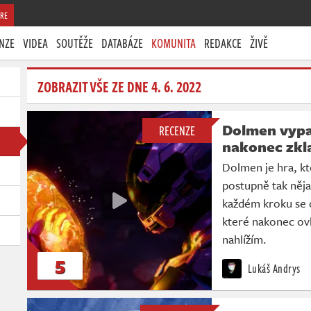
RE
NZE
VIDEA
SOUTĚŽE
DATABÁZE
KOMUNITA
REDAKCE
ŽIVĚ
ZOBRAZIT VŠE ZE DNE 4. 6. 2022
Dolmen vypad
RECENZE
nakonec zkl
Dolmen je hra, kt
postupně tak něja
každém kroku se 
které nakonec ovl
nahlížím.
5
Lukáš Andrys