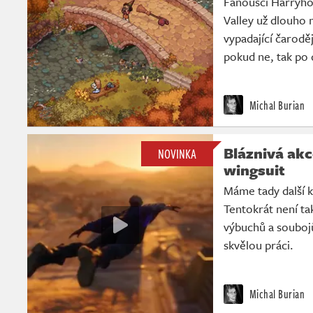
Fanoušci Harryho
Valley už dlouho 
vypadající čarodě
pokud ne, tak po 
Michal Burian
Bláznivá akc
NOVINKA
wingsuit
Máme tady další k
Tentokrát není ta
výbuchů a soubojů
skvělou práci.
Michal Burian