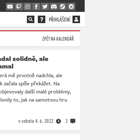
PŘIHLÁŠENÍ
ZPĚT NA KALENDÁŘ
al solidně, ale
amal
erá mě prvotně nadchla, ale
k začala spíše překážet. Na
objevovaly další malé problémy,
ivnily to, jak na samotnou hru
v sobotu
4. 6. 2022
2