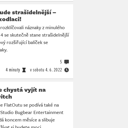
ude strašidelnější –
kodlaci!
rozklíčovali náznaky z minulého
4 se skutečně stane strašidelnější
vý rozšiřující balíček se
aky.
5
4 minuty
v sobotu
4. 6. 2022
 chystá vyjít na
itch
e FlatOutu se podívá také na
 Studio Bugbear Entertainment
dá koncem měsíce a slibuje
žívat si budete moci