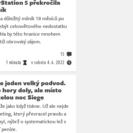
Station 5 překročila
ník
a důležitý milník 18 měsíců po
Nebýt celosvětového nedostatku
hla by této hranice mnohem
otiž obrovský zájem.
15
1 minuta
v sobotu
4. 6. 2022
e jeden velký podvod.
e hory doly, ale místo
celou noc Siege
e jako když tiskne. Už ale nejde
eting, který převracel pravdu a
yl, nýbrž o systematickou lež s
í peníze.