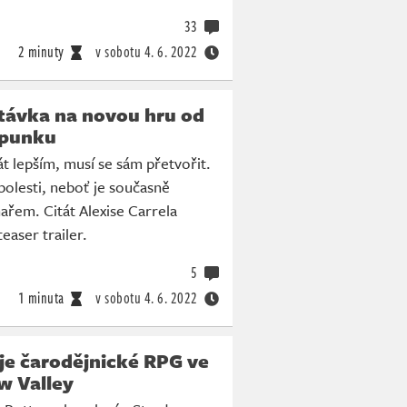
33
2 minuty
v sobotu
4. 6. 2022
távka na novou hru od
tpunku
át lepším, musí se sám přetvořit.
bolesti, neboť je současně
řem. Citát Alexise Carrela
easer trailer.
5
1 minuta
v sobotu
4. 6. 2022
je čarodějnické RPG ve
w Valley