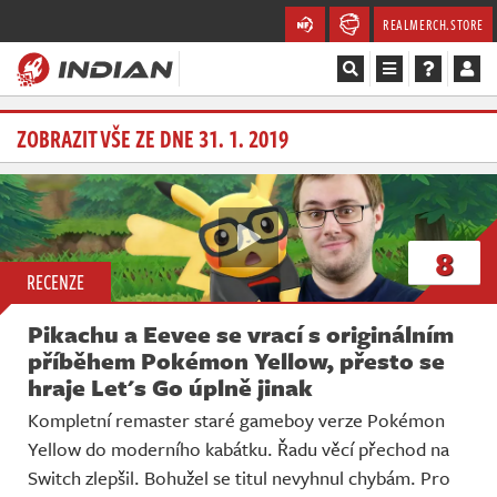
REALMERCH.STORE
Magazín
ZOBRAZIT VŠE ZE DNE 31. 1. 2019
Recenze
Videa
8
RECENZE
Soutěže
Pikachu a Eevee se vrací s originálním
Databáze
příběhem Pokémon Yellow, přesto se
hraje Let's Go úplně jinak
Komunita
Kompletní remaster staré gameboy verze Pokémon
Yellow do moderního kabátku. Řadu věcí přechod na
Redakce
Switch zlepšil. Bohužel se titul nevyhnul chybám. Pro