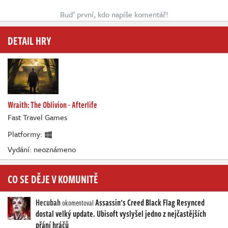
Buď první, kdo napíše komentář!
DETAIL HRY
Wraith: The Oblivion - Afterlife
Fast Travel Games
Platformy:
Vydání: neoznámeno
CO SE DĚJE V KOMUNITĚ
Hecubah
Assassin's Creed Black Flag Resynced
okomentoval
dostal velký update. Ubisoft vyslyšel jedno z nejčastějších
přání hráčů