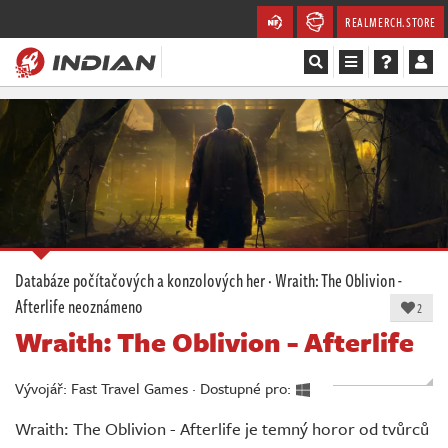
REALMERCH.STORE
Magazín
Recenze
Videa
Soutěže
Databáze počítačových a konzolových her
·
Wraith: The Oblivion -
Afterlife
neoznámeno
Databáze
2
Wraith: The Oblivion - Afterlife
Komunita
Vývojář: Fast Travel Games · Dostupné pro:
Redakce
Wraith: The Oblivion - Afterlife je temný horor od tvůrců