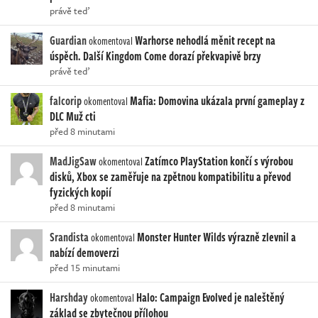
právě teď
Guardian
Warhorse nehodlá měnit recept na
okomentoval
úspěch. Další Kingdom Come dorazí překvapivě brzy
právě teď
falcorip
Mafia: Domovina ukázala první gameplay z
okomentoval
DLC Muž cti
před 8 minutami
MadJigSaw
Zatímco PlayStation končí s výrobou
okomentoval
disků, Xbox se zaměřuje na zpětnou kompatibilitu a převod
fyzických kopií
před 8 minutami
Srandista
Monster Hunter Wilds výrazně zlevnil a
okomentoval
nabízí demoverzi
před 15 minutami
Harshday
Halo: Campaign Evolved je naleštěný
okomentoval
základ se zbytečnou přílohou