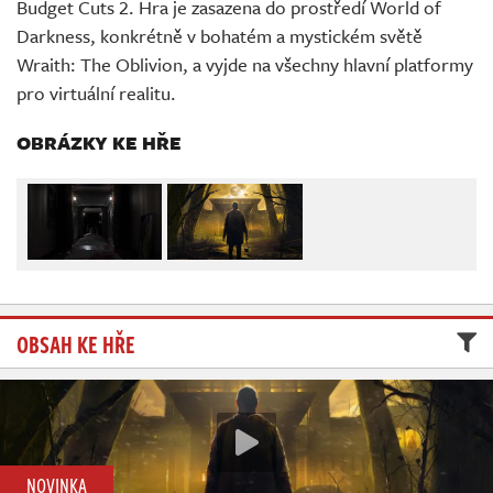
Budget Cuts 2. Hra je zasazena do prostředí World of
Živě
Darkness, konkrétně v bohatém a mystickém světě
Wraith: The Oblivion, a vyjde na všechny hlavní platformy
pro virtuální realitu.
OBRÁZKY KE HŘE
OBSAH KE HŘE
NOVINKA