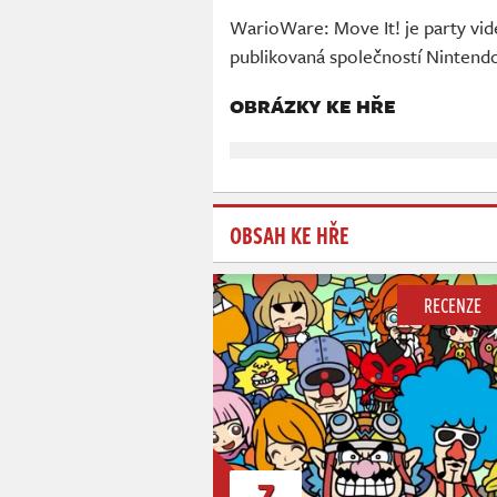
WarioWare: Move It! je party vid
publikovaná společností Nintend
OBRÁZKY KE HŘE
OBSAH KE HŘE
RECENZE
7