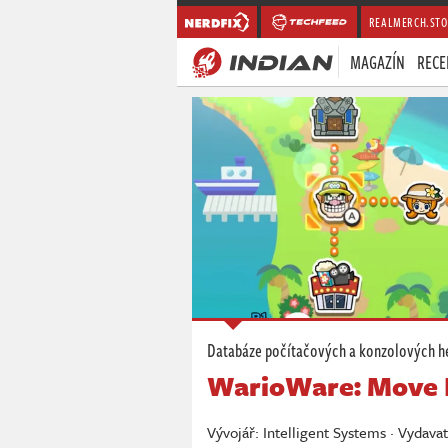
REALMERCH.STO
MAGAZÍN
RECE
Databáze počítačových a konzolových h
WarioWare: Move I
Vývojář: Intelligent Systems · Vydava