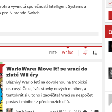
eohra vyvinutá společností Intelligent Systems a
o pro Nintendo Switch.
C
FILTR:
VYDÁNO
WarioWare: Move It! se vrací do
zlaté Wii éry
Bláznivý Wario letí na dovolenou na tropické
ostrovy! Čekají vás stovky nových miniher, a
tentokrát si u toho i zacvičíte! Vrací se nespočet
postav i miniher z předchozích dílů.
Patrik Strnad
v neděli
26. 11. 2023
0