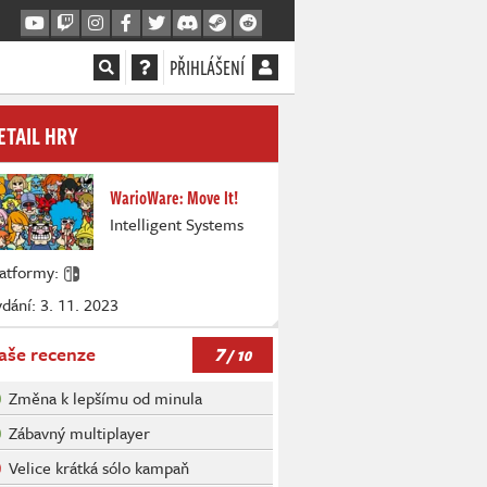
PŘIHLÁŠENÍ
ETAIL HRY
WarioWare: Move It!
Intelligent Systems
latformy:
dání: 3. 11. 2023
7
aše recenze
/ 10
Změna k lepšímu od minula
Zábavný multiplayer
Velice krátká sólo kampaň