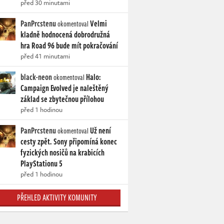
před 30 minutami
PanPrcstenu
Velmi
okomentoval
kladně hodnocená dobrodružná
hra Road 96 bude mít pokračování
před 41 minutami
black-neon
Halo:
okomentoval
Campaign Evolved je naleštěný
základ se zbytečnou přílohou
před 1 hodinou
PanPrcstenu
Už není
okomentoval
cesty zpět. Sony připomíná konec
fyzických nosičů na krabicích
PlayStationu 5
před 1 hodinou
PŘEHLED AKTIVITY KOMUNITY