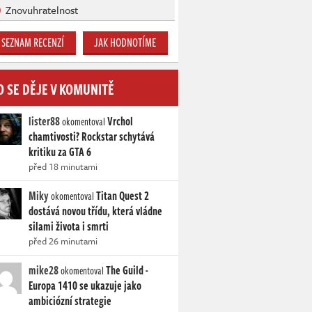
Znovuhratelnost
SEZNAM RECENZÍ
JAK HODNOTÍME
O SE DĚJE V KOMUNITĚ
lister88
Vrchol
okomentoval
chamtivosti? Rockstar schytává
kritiku za GTA 6
před 18 minutami
Miky
Titan Quest 2
okomentoval
dostává novou třídu, která vládne
silami života i smrti
před 26 minutami
mike28
The Guild -
okomentoval
Europa 1410 se ukazuje jako
ambiciózní strategie