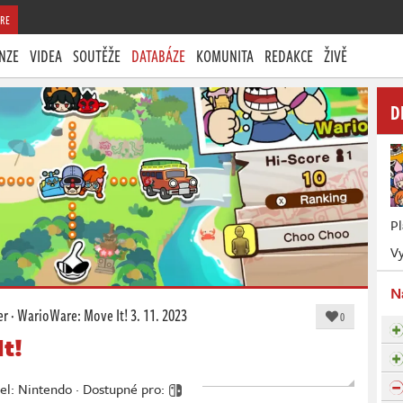
RE
NZE
VIDEA
SOUTĚŽE
DATABÁZE
KOMUNITA
REDAKCE
ŽIVĚ
D
P
Vy
N
er
·
WarioWare: Move It!
3. 11. 2023
0
t!
tel: Nintendo · Dostupné pro: