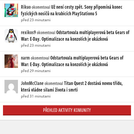
Rikuo
Už není cesty zpět. Sony připomíná konec
okomentoval
fyzických nosičů na krabicích PlayStationu 5
před 23 minutami
rexikos9
Odstartovala multiplayerová beta Gears of
okomentoval
War: E-Day. Optimalizace na konzolích je ukázková
před 23 minutami
narm
Odstartovala multiplayerová beta Gears of
okomentoval
War: E-Day. Optimalizace na konzolích je ukázková
před 29 minutami
JohnMcClane
Titan Quest 2 dostává novou třídu,
okomentoval
která vládne silami života i smrti
před 31 minutami
PŘEHLED AKTIVITY KOMUNITY