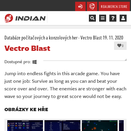
REALMERCH.STORE
Magazín
Databáze počítačových a konzolových her
·
Vectro Blast
19. 11. 2020
Vectro Blast
0
Recenze
Dostupné pro:
Videa
Jump into endless fights in this arcade game. You have
Soutěže
just one job: Survive as long as you can and beat your
score over and over. The enemies are stronger with each
Databáze
wave so your journey to great score would not be easy.
Komunita
OBRÁZKY KE HŘE
Redakce