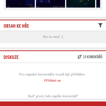
Živě
OBSAH KE HŘE
Nic tu není :(
DISKUZE
| 0 KOMENTÁŘŮ
Pro napsání komentáře musíš být přihlášen.
Přihlásit se
Buď první, kdo napíše komentář!