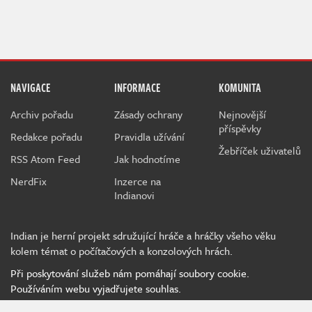
NAVIGACE
INFORMACE
KOMUNITA
Archiv pořadu
Zásady ochrany
Nejnovější
příspěvky
Redakce pořadu
Pravidla užívání
Žebříček uživatelů
RSS Atom Feed
Jak hodnotíme
NerdFix
Inzerce na
Indianovi
Indian je herní projekt sdružující hráče a hráčky všeho věku
kolem témat o počítačových a konzolových hrách.
Při poskytování služeb nám pomáhají soubory cookie.
Používáním webu vyjadřujete souhlas.
MediaRealms s.r.o.
© 2026