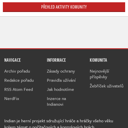
PŘEHLED AKTIVITY KOMUNITY
NAVIGACE
INFORMACE
KOMUNITA
Archiv pořadu
Zásady ochrany
Nejnovější
příspěvky
Redakce pořadu
Pravidla užívání
Žebříček uživatelů
RSS Atom Feed
Jak hodnotíme
NerdFix
Inzerce na
Indianovi
Indian je herní projekt sdružující hráče a hráčky všeho věku
kolem témat o počítačových a konzolových hrách.