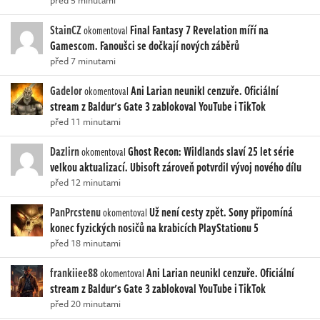
před 5 minutami
StainCZ
Final Fantasy 7 Revelation míří na
okomentoval
Gamescom. Fanoušci se dočkají nových záběrů
před 7 minutami
Gadelor
Ani Larian neunikl cenzuře. Oficiální
okomentoval
stream z Baldur's Gate 3 zablokoval YouTube i TikTok
před 11 minutami
Dazlirn
Ghost Recon: Wildlands slaví 25 let série
okomentoval
velkou aktualizací. Ubisoft zároveň potvrdil vývoj nového dílu
před 12 minutami
PanPrcstenu
Už není cesty zpět. Sony připomíná
okomentoval
konec fyzických nosičů na krabicích PlayStationu 5
před 18 minutami
frankiiee88
Ani Larian neunikl cenzuře. Oficiální
okomentoval
stream z Baldur's Gate 3 zablokoval YouTube i TikTok
před 20 minutami