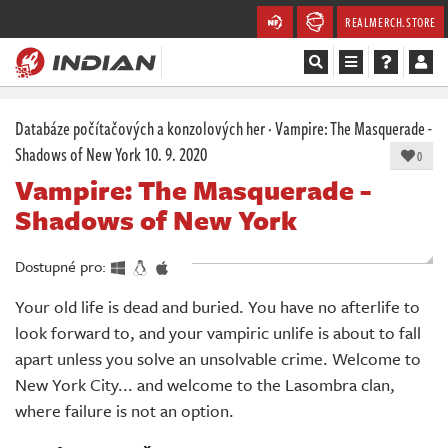
REALMERCH.STORE
Magazín
Databáze počítačových a konzolových her
·
Vampire: The Masquerade -
Shadows of New York
10. 9. 2020
0
Recenze
Vampire: The Masquerade -
Shadows of New York
Videa
Soutěže
Dostupné pro:
Your old life is dead and buried. You have no afterlife to
Databáze
look forward to, and your vampiric unlife is about to fall
Komunita
apart unless you solve an unsolvable crime. Welcome to
New York City... and welcome to the Lasombra clan,
Redakce
where failure is not an option.