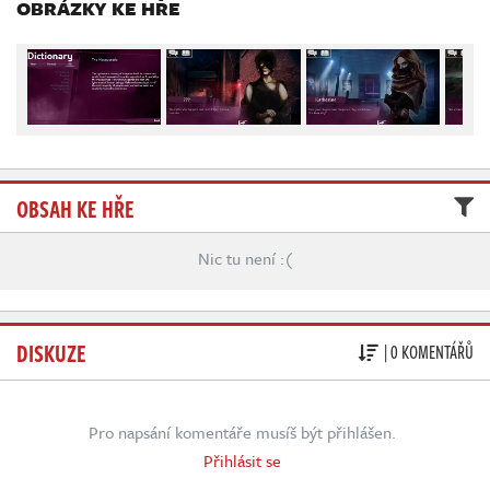
Živě
OBRÁZKY KE HŘE
OBSAH KE HŘE
Nic tu není :(
DISKUZE
| 0 KOMENTÁŘŮ
Pro napsání komentáře musíš být přihlášen.
Přihlásit se