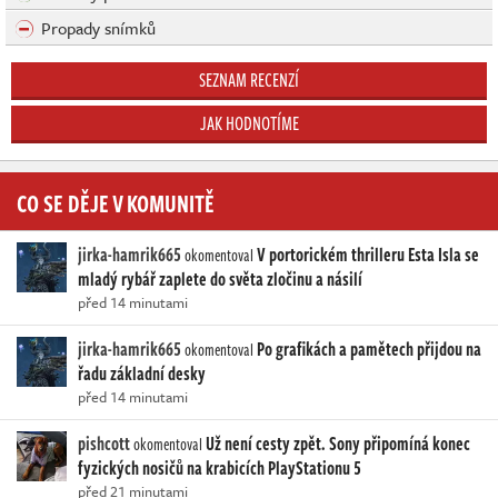
Propady snímků
SEZNAM RECENZÍ
JAK HODNOTÍME
CO SE DĚJE V KOMUNITĚ
jirka-hamrik665
V portorickém thrilleru Esta Isla se
okomentoval
mladý rybář zaplete do světa zločinu a násilí
před 14 minutami
jirka-hamrik665
Po grafikách a pamětech přijdou na
okomentoval
řadu základní desky
před 14 minutami
pishcott
Už není cesty zpět. Sony připomíná konec
okomentoval
fyzických nosičů na krabicích PlayStationu 5
před 21 minutami