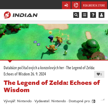
REALMERCH.STORE
Magazín
Recenze
Videa
Soutěže
Databáze počítačových a konzolových her
·
The Legend of Zelda:
Echoes of Wisdom
26. 9. 2024
Databáze
0
The Legend of Zelda: Echoes of
Komunita
Wisdom
Redakce
Vývojář: Nintendo · Vydavatel: Nintendo · Dostupné pro: