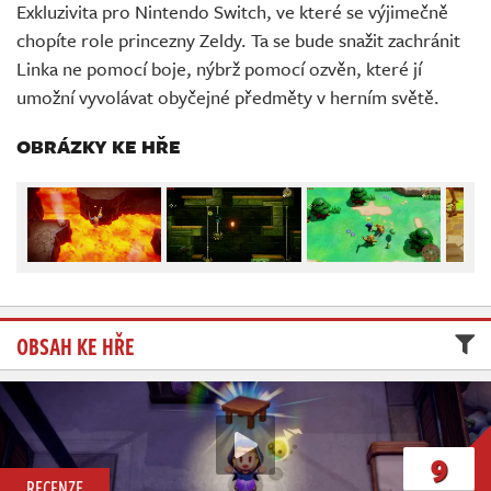
Živě
Exkluzivita pro Nintendo Switch, ve které se výjimečně
chopíte role princezny Zeldy. Ta se bude snažit zachránit
Linka ne pomocí boje, nýbrž pomocí ozvěn, které jí
umožní vyvolávat obyčejné předměty v herním světě.
OBRÁZKY KE HŘE
OBSAH KE HŘE
9
RECENZE