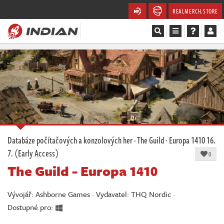
REALMERCH.STORE
Magazín
Recenze
Videa
Soutěže
Databáze počítačových a konzolových her
·
The Guild - Europa 1410
16.
7. (Early Access)
Databáze
0
The Guild - Europa 1410
Komunita
Vývojář: Ashborne Games · Vydavatel: THQ Nordic ·
Redakce
Dostupné pro: