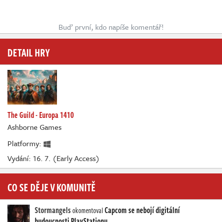
Buď první, kdo napíše komentář!
DETAIL HRY
The Guild - Europa 1410
Ashborne Games
Platformy:
Vydání: 16. 7. (Early Access)
CO SE DĚJE V KOMUNITĚ
Stormangels
Capcom se nebojí digitální
okomentoval
budoucnosti PlayStationu