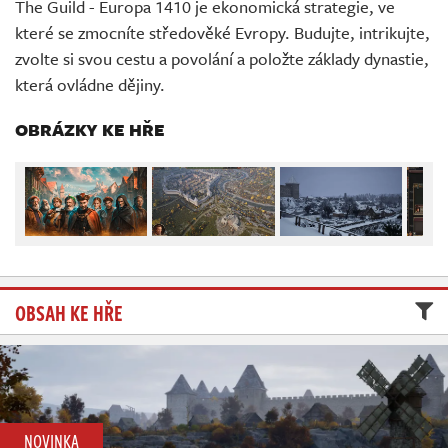
The Guild - Europa 1410 je ekonomická strategie, ve
Živě
které se zmocníte středověké Evropy. Budujte, intrikujte,
zvolte si svou cestu a povolání a položte základy dynastie,
která ovládne dějiny.
OBRÁZKY KE HŘE
OBSAH KE HŘE
NOVINKA