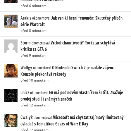
před 6 minutami
Arakis
Jak vznikl herní fenomén: Skutečný příběh
okomentoval
série Warcraft
před 8 minutami
Storm
Vrchol chamtivosti? Rockstar schytává
okomentoval
kritiku za GTA 6
před 9 minutami
Wollgy
O Nintendo Switch 2 je nadále zájem.
okomentoval
Konzole překonává rekordy
před 10 minutami
unicz
EA má pod novým vlastníkem šetřit. Zvažuje
okomentoval
prodej studií i známých značek
před 12 minutami
Cwalyk
Microsoft má chystat zajímavý limitovaný
okomentoval
ovladač s tematikou Gears of War: E-Day
před 17 minutami