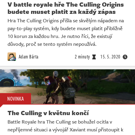
V battle royale hře The Culling Origins
budete muset platit za každý zápas
Hra The Culling Origins přišla se skvělým nápadem na
pay-to-play systém, kdy budete muset platit přibližně
10 korun za každou hru. Je nutno říci, že existují
důvody, proč se tento systém nepoužívá.
Adam Bárta
2 minuty
15. 5. 2020
NOVINKA
The Culling v květnu končí
Battle Royale hra The Culling se bohužel ocitla v
nepříjemné situaci a vývojář Xaviant musí přistoupit k