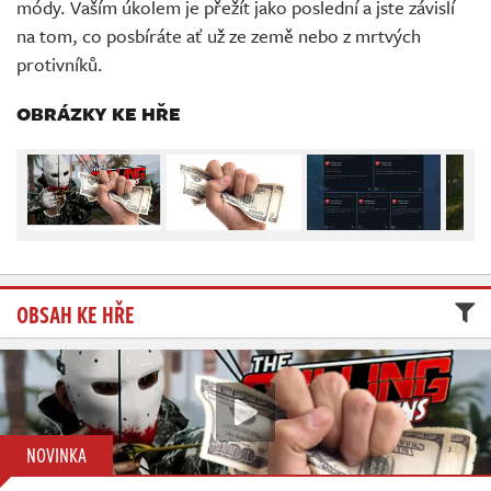
módy. Vaším úkolem je přežít jako poslední a jste závislí
Živě
na tom, co posbíráte ať už ze země nebo z mrtvých
protivníků.
OBRÁZKY KE HŘE
OBSAH KE HŘE
NOVINKA