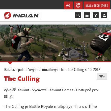
REALMERCH.STORE
Magazín
Recenze
Videa
Soutěže
Databáze počítačových a konzolových her
·
The Culling
5. 10. 2017
The Culling
Databáze
6
Komunita
Vývojář: Xaviant · Vydavatel: Xaviant Games · Dostupné pro:
Redakce
The Culling je Battle Royale multiplayer hra s offline