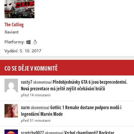
The Culling
Xaviant
Platformy:
Vydání: 5. 10. 2017
CO SE DĚJE V KOMUNITĚ
susty7
Předobjednávky GTA 6 jsou bezprecedentní.
okomentoval
Nová prezentace má ještě zvýšit očekávání hráčů
před 14 minutami
narm
Gothic 1 Remake dostane podporu modů i
okomentoval
legendární Marvin Mode
před 31 minutami
scretchy0027
Vrchol chamtivosti? Rockstar
okomentoval