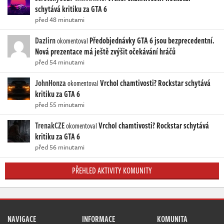
schytává kritiku za GTA 6
před 48 minutami
Dazlirn
Předobjednávky GTA 6 jsou bezprecedentní.
okomentoval
Nová prezentace má ještě zvýšit očekávání hráčů
před 54 minutami
JohnHonza
Vrchol chamtivosti? Rockstar schytává
okomentoval
kritiku za GTA 6
před 55 minutami
TrenakCZE
Vrchol chamtivosti? Rockstar schytává
okomentoval
kritiku za GTA 6
před 56 minutami
PŘEHLED AKTIVITY KOMUNITY
NAVIGACE
INFORMACE
KOMUNITA