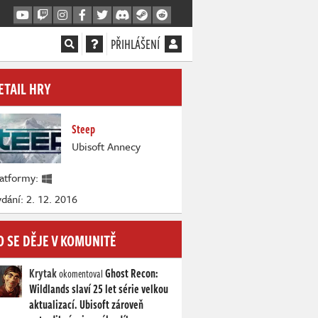
PŘIHLÁŠENÍ
ETAIL HRY
Steep
Ubisoft Annecy
latformy:
dání: 2. 12. 2016
O SE DĚJE V KOMUNITĚ
Krytak
Ghost Recon:
okomentoval
Wildlands slaví 25 let série velkou
aktualizací. Ubisoft zároveň