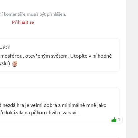
ní komentáře musíš být přihlášen.
Přihlásit se
., 8:54
atmosférou, otevřeným světem. Utopíte v ní hodně
yslu)
d nezdá hra je velmi dobrá a minimálně mně jako
ů dokázala na pěkou chvilku zabavit.
1