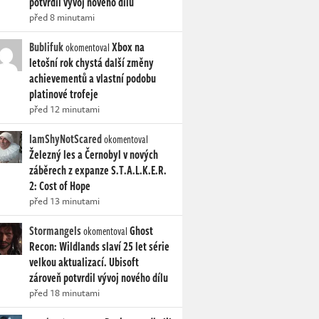
potvrdil vývoj nového dílu
před 8 minutami
Bublifuk
Xbox na
okomentoval
letošní rok chystá další změny
achievementů a vlastní podobu
platinové trofeje
před 12 minutami
IamShyNotScared
okomentoval
Železný les a Černobyl v nových
záběrech z expanze S.T.A.L.K.E.R.
2: Cost of Hope
před 13 minutami
Stormangels
Ghost
okomentoval
Recon: Wildlands slaví 25 let série
velkou aktualizací. Ubisoft
zároveň potvrdil vývoj nového dílu
před 18 minutami