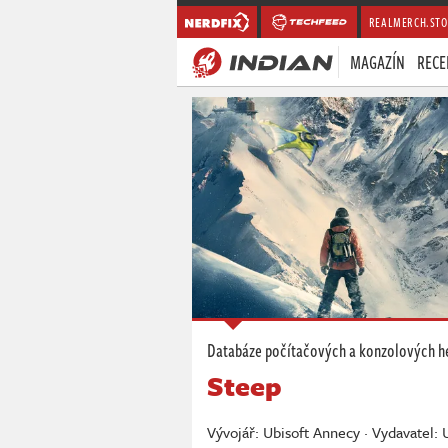
REALMERCH.STO
MAGAZÍN
RECE
Databáze počítačových a konzolových h
Steep
Vývojář: Ubisoft Annecy · Vydavatel: 