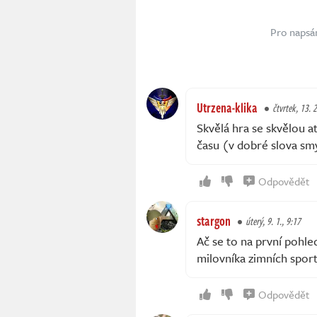
Pro napsá
Utrzena-klika
čtvrtek, 13. 2
Skvělá hra se skvělou 
času (v dobré slova sm
Odpovědět
stargon
úterý, 9. 1., 9:17
Ač se to na první pohle
milovníka zimních sport
Odpovědět