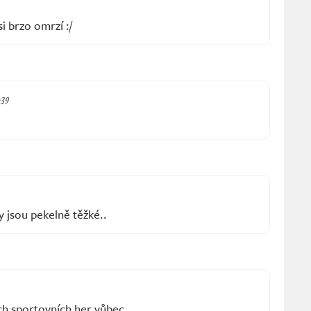
i brzo omrzí :/
:39
y jsou pekelně těžké..
ch sportovních her vůbec.