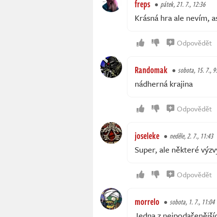
freps
pátek, 21. 7., 12:36
Krásná hra ale nevím, as
Odpovědět
Randomak
sobota, 15. 7., 9
nádherná krajina
Odpovědět
joseleke
neděle, 2. 7., 11:43
Super, ale některé výzv
Odpovědět
morrelo
sobota, 1. 7., 11:04
Jedna z nejpodařenější