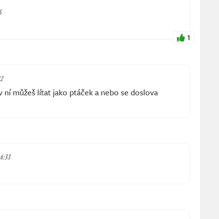
5
1
22
v ní můžeš lítat jako ptáček a nebo se doslova
 6:33