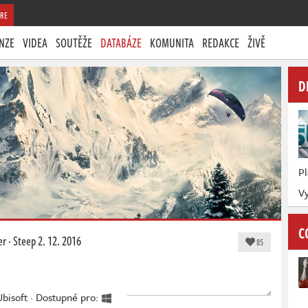
RE
NZE
VIDEA
SOUTĚŽE
DATABÁZE
KOMUNITA
REDAKCE
ŽIVĚ
D
P
Vy
C
er
·
Steep
2. 12. 2016
85
Ubisoft · Dostupné pro: