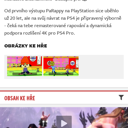
Živě
Od prvního výstupu PaRappy na PlayStation sice uběhlo
už 20 let, ale na svůj návrat na PS4 je připravený výborně
- čeká na tebe remasterované rapování a dynamická
podpora rozlišení 4K pro PS4 Pro.
OBRÁZKY KE HŘE
OBSAH KE HŘE