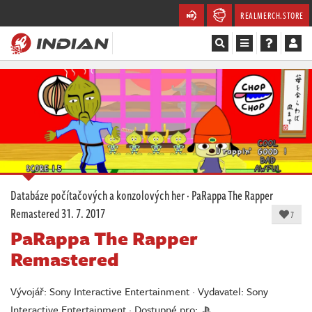
REALMERCH.STORE
Magazín
Recenze
Videa
Soutěže
Databáze počítačových a konzolových her
·
PaRappa The Rapper
Remastered
31. 7. 2017
Databáze
7
PaRappa The Rapper
Komunita
Remastered
Redakce
Vývojář: Sony Interactive Entertainment · Vydavatel: Sony
Interactive Entertainment · Dostupné pro: