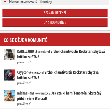
Neremasterované filmečky
SEZNAM RECENZÍ
JAK HODNOTÍME
CO SE DĚJE V KOMUNITĚ
KARELzJIHU
Vrchol chamtivosti? Rockstar schytává
okomentoval
kritiku za GTA 6
právě teď
Cryptor
Vrchol chamtivosti? Rockstar schytává
okomentoval
kritiku za GTA 6
právě teď
michael-nae
Jak vznikl herní fenomén: Skutečný
okomentoval
příběh série Warcraft
právě teď