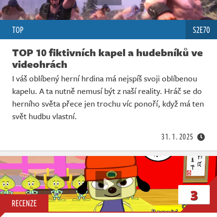
TOP
S2E70
TOP 10 fiktivních kapel a hudebníků ve
videohrách
I váš oblíbený herní hrdina má nejspíš svoji oblíbenou
kapelu. A ta nutně nemusí být z naší reality. Hráč se do
herního světa přece jen trochu víc ponoří, když má ten
svět hudbu vlastní.
31. 1. 2025
3
RECENZE