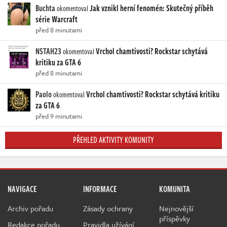
Buchta
Jak vznikl herní fenomén: Skutečný příběh
okomentoval
série Warcraft
před 8 minutami
NSTAH23
Vrchol chamtivosti? Rockstar schytává
okomentoval
kritiku za GTA 6
před 8 minutami
Paolo
Vrchol chamtivosti? Rockstar schytává kritiku
okomentoval
za GTA 6
před 9 minutami
PŘEHLED AKTIVITY KOMUNITY
NAVIGACE
INFORMACE
KOMUNITA
Archiv pořadu
Zásady ochrany
Nejnovější
příspěvky
Redakce pořadu
Pravidla užívání