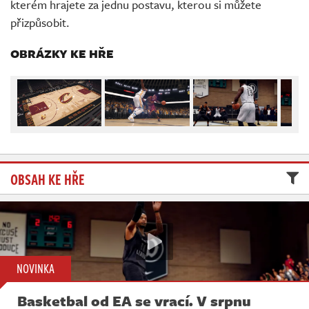
kterém hrajete za jednu postavu, kterou si můžete
Živě
přizpůsobit.
OBRÁZKY KE HŘE
OBSAH KE HŘE
NOVINKA
Basketbal od EA se vrací. V srpnu