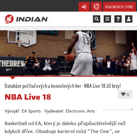
REALMERCH.STORE
Magazín
Recenze
Videa
Soutěže
Databáze počítačových a konzolových her
·
NBA Live 18
Již brzy!
NBA Live 18
Databáze
16
Komunita
Vývojář: EA Sports · Vydavatel: Electronic Arts ·
Basketball od EA, který je daleko přizpůsobitelnější než
Redakce
kdykoli dříve. Obsahuje karierní mód "The One", ve