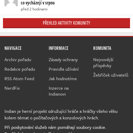
co vycházejí v srpnu
před 2 hodinami
PŘEHLED AKTIVITY KOMUNITY
NAVIGACE
INFORMACE
KOMUNITA
Archiv pořadu
Zásady ochrany
Nejnovější
příspěvky
Redakce pořadu
Pravidla užívání
Žebříček uživatelů
RSS Atom Feed
Jak hodnotíme
NerdFix
Inzerce na
Indianovi
Indian je herní projekt sdružující hráče a hráčky všeho věku
kolem témat o počítačových a konzolových hrách.
Při poskytování služeb nám pomáhají soubory cookie.