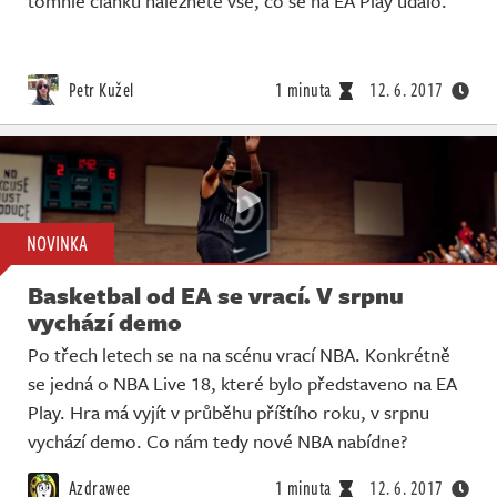
tomhle článku naleznete vše, co se na EA Play událo.
Petr Kužel
1 minuta
12. 6. 2017
NOVINKA
Basketbal od EA se vrací. V srpnu
vychází demo
Po třech letech se na na scénu vrací NBA. Konkrétně
se jedná o NBA Live 18, které bylo představeno na EA
Play. Hra má vyjít v průběhu příštího roku, v srpnu
vychází demo. Co nám tedy nové NBA nabídne?
Azdrawee
1 minuta
12. 6. 2017