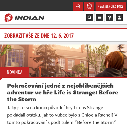
REALMERCH.STORE
Magazín
ZOBRAZIT VŠE ZE DNE 12. 6. 2017
Recenze
Videa
NOVINKA
Soutěže
Pokračování jedné z nejoblíbenějších
Databáze
adventur ve hře Life is Strange: Before
the Storm
Komunita
Taky jste si na konci původní hry Life is Strange
pokládali otázku, jak to vůbec bylo s Chloe a Rachel? V
Redakce
tomto pokračování s podtitulem "Before the Storm"