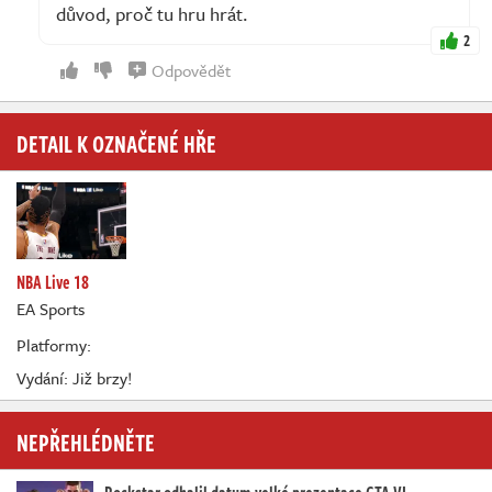
důvod, proč tu hru hrát.
2
Odpovědět
DETAIL K OZNAČENÉ HŘE
NBA Live 18
EA Sports
Platformy:
Vydání: Již brzy!
NEPŘEHLÉDNĚTE