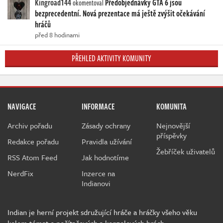
Kingroad144
Předobjednávky GTA 6 jsou
okomentoval
bezprecedentní. Nová prezentace má ještě zvýšit očekávání
hráčů
před 8 hodinami
PŘEHLED AKTIVITY KOMUNITY
NAVIGACE
INFORMACE
KOMUNITA
Archiv pořadu
Zásady ochrany
Nejnovější
příspěvky
Redakce pořadu
Pravidla užívání
Žebříček uživatelů
RSS Atom Feed
Jak hodnotíme
NerdFix
Inzerce na
Indianovi
Indian je herní projekt sdružující hráče a hráčky všeho věku