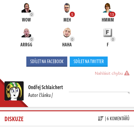
0
5
13
WOW
MEH
HMMM
0
0
0
ARRGG
HAHA
F
SDÍLET NA FACEBOOK
SDÍLET NA TWITTER
Nahlásit chybu
Ondřej Schlaichert
Autor článku /
DISKUZE
| 6 KOMENTÁŘŮ