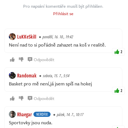
Pro napsání komentáře musíš být přihlášen.
Přihlásit se
LuKKeSkill
pondělí, 16. 10., 19:42
Není nad to si pořádně zahazet na koš v realitě.
2
Odpovědět
Randomak
sobota, 15. 7., 5:54
Basket pro mě není,já jsem spíš na hokej
2
Odpovědět
Rhaegar
NERDFIX
pátek, 14. 7., 10:17
Sportovky jsou nuda.