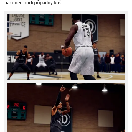
nakonec hodí případný koš.