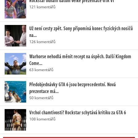
Rockstar odhalil datum velké prezentace GTA VI
121 komentářů
Už není cesty zpět. Sony připomíná konec fyzických nosičů
na…
126 komentářů
Warhorse nehodlá měnit recept na úspěch. Další Kingdom
Come…
63 komentářů
Předobjednávky GTA 6 jsou bezprecedentní. Nová
prezentace má…
50 komentářů
Vrchol chamtivosti? Rockstar schytává kritiku za GTA 6
108 komentářů