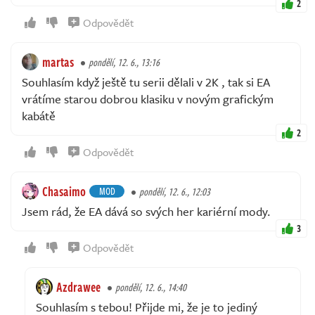
2
Odpovědět
martas
pondělí, 12. 6., 13:16
Souhlasím když ještě tu serii dělali v 2K , tak si EA
vrátíme starou dobrou klasiku v novým grafickým
kabátě
2
Odpovědět
Chasaimo
MOD
pondělí, 12. 6., 12:03
Jsem rád, že EA dává so svých her kariérní mody.
3
Odpovědět
Azdrawee
pondělí, 12. 6., 14:40
Souhlasím s tebou! Přijde mi, že je to jediný