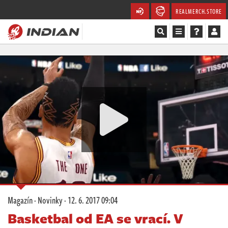
REALMERCH.STORE
Magazín
Recenze
Videa
Soutěže
Databáze
Komunita
Magazín
·
Novinky
·
12. 6. 2017 09:04
Redakce
Basketbal od EA se vrací. V