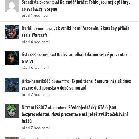
Srandista
Kalendář hráče: Tohle jsou nejlepší hry,
okomentoval
co vycházejí v srpnu
před 1 hodinou
Durhil
Jak vznikl herní fenomén: Skutečný příběh
okomentoval
série Warcraft
před 4 hodinami
lister88
Rockstar odhalil datum velké prezentace
okomentoval
GTA VI
před 6 hodinami
jirka-hamrik665
Expeditions: Samurai nás už dnes
okomentoval
vezme do Japonska v době samurajů
před 7 hodinami
Nitram1980CZ
Předobjednávky GTA 6 jsou
okomentoval
bezprecedentní. Nová prezentace má ještě zvýšit očekávání
hráčů
před 7 hodinami