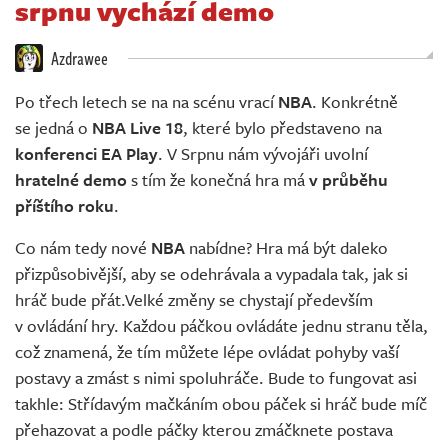
srpnu vychází demo
Živě
Azdrawee
Po třech letech se na na scénu vrací
NBA
. Konkrétně
se jedná o
NBA Live 18
, které bylo představeno na
konferenci EA Play
. V Srpnu nám vývojáři uvolní
hratelné demo
s tím že konečná hra má
v průběhu
příštího roku
.
Co nám tedy nové
NBA
nabídne? Hra má být daleko
přizpůsobivější, aby se odehrávala a vypadala tak, jak si
hráč bude přát.Velké změny se chystají především
v ovládání hry. Každou páčkou ovládáte jednu stranu těla,
což znamená, že tím můžete lépe ovládat pohyby vaší
postavy a zmást s nimi spoluhráče. Bude to fungovat asi
takhle: Střídavým mačkáním obou páček si hráč bude míč
přehazovat a podle páčky kterou zmáčknete postava