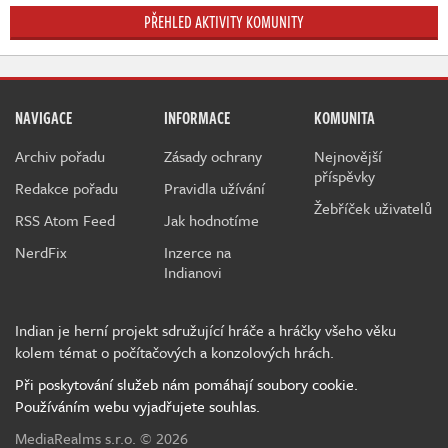
PŘEHLED AKTIVITY KOMUNITY
NAVIGACE
INFORMACE
KOMUNITA
Archiv pořadu
Zásady ochrany
Nejnovější
příspěvky
Redakce pořadu
Pravidla užívání
Žebříček uživatelů
RSS Atom Feed
Jak hodnotíme
NerdFix
Inzerce na
Indianovi
Indian je herní projekt sdružující hráče a hráčky všeho věku
kolem témat o počítačových a konzolových hrách.
Při poskytování služeb nám pomáhají soubory cookie.
Používáním webu vyjadřujete souhlas.
MediaRealms s.r.o.
© 2026