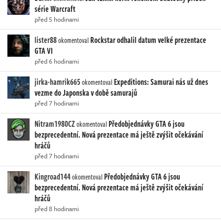
série Warcraft
před 5 hodinami
lister88
Rockstar odhalil datum velké prezentace
okomentoval
GTA VI
před 6 hodinami
jirka-hamrik665
Expeditions: Samurai nás už dnes
okomentoval
vezme do Japonska v době samurajů
před 7 hodinami
Nitram1980CZ
Předobjednávky GTA 6 jsou
okomentoval
bezprecedentní. Nová prezentace má ještě zvýšit očekávání
hráčů
před 7 hodinami
Kingroad144
Předobjednávky GTA 6 jsou
okomentoval
bezprecedentní. Nová prezentace má ještě zvýšit očekávání
hráčů
před 8 hodinami