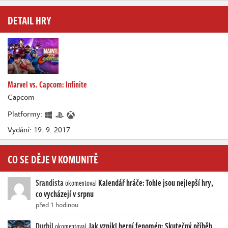
DETAIL HRY
Marvel vs. Capcom: Infinite
Capcom
Platformy:
Vydání: 19. 9. 2017
CO SE DĚJE V KOMUNITĚ
Srandista
Kalendář hráče: Tohle jsou nejlepší hry,
okomentoval
co vycházejí v srpnu
před 1 hodinou
Durhil
Jak vznikl herní fenomén: Skutečný příběh
okomentoval