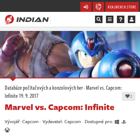
REALMERCH.STORE
Magazín
Recenze
Videa
Soutěže
Databáze počítačových a konzolových her
·
Marvel vs. Capcom:
Infinite
19. 9. 2017
Databáze
2
Marvel vs. Capcom: Infinite
Komunita
Vývojář: Capcom · Vydavatel: Capcom · Dostupné pro:
Redakce