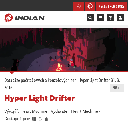
REALMERCH.STORE
Magazín
Recenze
Videa
Soutěže
Databáze počítačových a konzolových her
·
Hyper Light Drifter
31. 3.
2016
Databáze
11
Hyper Light Drifter
Komunita
Vývojář: Heart Machine · Vydavatel: Heart Machine ·
Redakce
Dostupné pro: