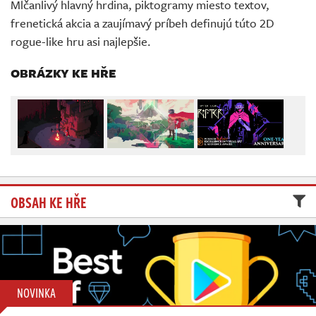
Mlčanlivý hlavný hrdina, piktogramy miesto textov,
Živě
frenetická akcia a zaujímavý príbeh definujú túto 2D
rogue-like hru asi najlepšie.
OBRÁZKY KE HŘE
OBSAH KE HŘE
NOVINKA