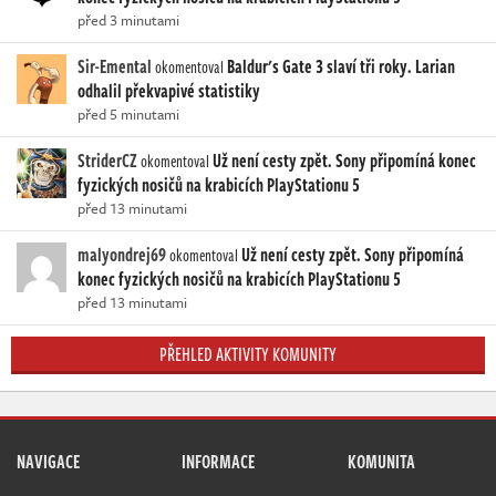
před 3 minutami
Sir-Emental
Baldur's Gate 3 slaví tři roky. Larian
okomentoval
odhalil překvapivé statistiky
před 5 minutami
StriderCZ
Už není cesty zpět. Sony připomíná konec
okomentoval
fyzických nosičů na krabicích PlayStationu 5
před 13 minutami
malyondrej69
Už není cesty zpět. Sony připomíná
okomentoval
konec fyzických nosičů na krabicích PlayStationu 5
před 13 minutami
PŘEHLED AKTIVITY KOMUNITY
NAVIGACE
INFORMACE
KOMUNITA