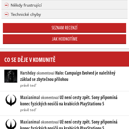
Někdy frustrující
Technické chyby
SEZNAM RECENZÍ
JAK HODNOTÍME
CO SE DĚJE V KOMUNITĚ
Harshday
Halo: Campaign Evolved je naleštěný
okomentoval
základ se zbytečnou přílohou
právě teď
Maxianimal
Už není cesty zpět. Sony připomíná
okomentoval
konec fyzických nosičů na krabicích PlayStationu 5
právě teď
Maxianimal
Už není cesty zpět. Sony připomíná
okomentoval
konec fyzických nosičů na krabicích PlayStationu 5