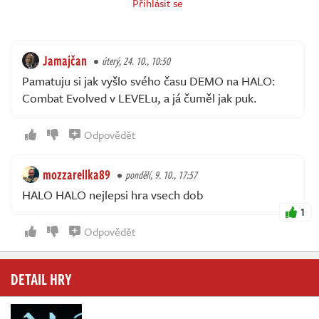
Přihlásit se
Jamajčan
úterý, 24. 10., 10:50
Pamatuju si jak vyšlo svého času DEMO na HALO:
Combat Evolved v LEVELu, a já čuměl jak puk.
Odpovědět
mozzarellka89
pondělí, 9. 10., 17:57
HALO HALO nejlepsi hra vsech dob
1
Odpovědět
DETAIL HRY