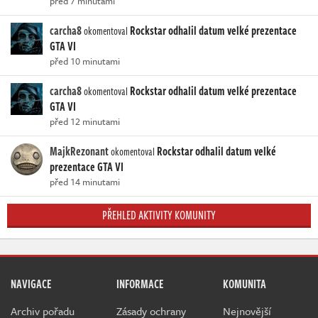
před 7 minutami
carcha8
Rockstar odhalil datum velké prezentace
okomentoval
GTA VI
před 10 minutami
carcha8
Rockstar odhalil datum velké prezentace
okomentoval
GTA VI
před 12 minutami
MajkRezonant
Rockstar odhalil datum velké
okomentoval
prezentace GTA VI
před 14 minutami
PŘEHLED AKTIVITY KOMUNITY
NAVIGACE
INFORMACE
KOMUNITA
Archiv pořadu
Zásady ochrany
Nejnovější