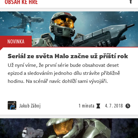
OBSAH KE HŘE
Živě
NOVINKA
Seriál ze světa Halo začne už příští rok
Už nyní víme, že první série bude obsahovat deset
epizod a sledováním jednoho dílu strávíte přibližně
hodinu. Na scénář navíc dohlíží sami vývojáři.
Jakub Záboj
1 minuta
4. 7. 2018