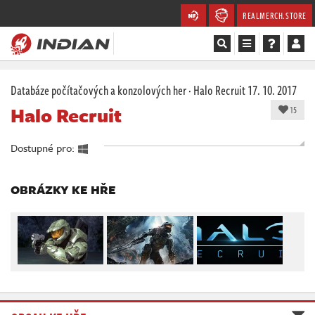
REALMERCH.STORE
Magazín
Databáze počítačových a konzolových her
·
Halo Recruit
17. 10. 2017
Halo Recruit
15
Recenze
Dostupné pro:
Videa
Soutěže
OBRÁZKY KE HŘE
Databáze
Komunita
Redakce