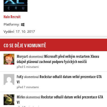
Halo Recruit
Platformy:
Vydání: 17. 10. 2017
CO SE DĚJE V KOMUNITĚ
Moryart
Microsoft před velkým restartem Xboxu
okomentoval
údajně plánoval zachovat podporu fyzických nosičů
před 5 minutami
FuKy
Rockstar odhalil datum velké prezentace GTA
okomentoval
VI
před 7 minutami
Mirko
Rockstar odhalil datum velké prezentace GTA
okomentoval
VI