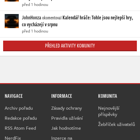
před 1 hodinou
JohnHonza
Kalendář hráče: Tohle jsou nejlepší hry,
okomentoval
co vycházejí v srpnu
před 1 hodinou
PŘEHLED AKTIVITY KOMUNITY
NAVIGACE
INFORMACE
KOMUNITA
Archiv pořadu
Zásady ochrany
Nejnovější
příspěvky
Redakce pořadu
Pravidla užívání
Žebříček uživatelů
RSS Atom Feed
Jak hodnotíme
NerdFix
Inzerce na