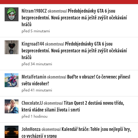
Nitram1980CZ
Předobjednávky GTA 6 jsou
okomentoval
bezprecedentní. Nová prezentace má ještě zvýšit očekávání
hráčů
před 5 minutami
Kingroad144
Předobjednávky GTA 6 jsou
okomentoval
bezprecedentní. Nová prezentace má ještě zvýšit očekávání
hráčů
před 34 minutami
Metalfetamin
Buďte v obraze! Co červenec přinesl
okomentoval
světu videoher?
před 41 minutami
ChocolateJJ
Titan Quest 2 dostává novou třídu,
okomentoval
která vládne silami života i smrti
před 1 hodinou
JohnHonza
Kalendář hráče: Tohle jsou nejlepší hry,
okomentoval
co vycházejí v srpnu