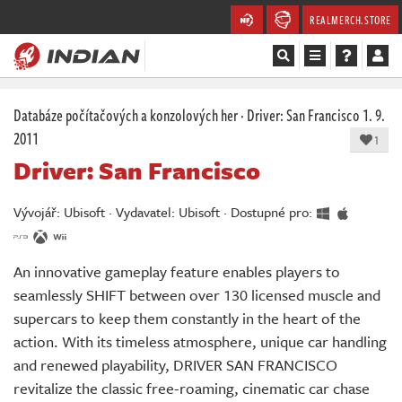
REALMERCH.STORE
Magazín
Databáze počítačových a konzolových her
·
Driver: San Francisco
1. 9.
2011
1
Recenze
Driver: San Francisco
Videa
Vývojář: Ubisoft · Vydavatel: Ubisoft · Dostupné pro:
Soutěže
An innovative gameplay feature enables players to
Databáze
seamlessly SHIFT between over 130 licensed muscle and
supercars to keep them constantly in the heart of the
Komunita
action. With its timeless atmosphere, unique car handling
Redakce
and renewed playability, DRIVER SAN FRANCISCO
revitalize the classic free-roaming, cinematic car chase