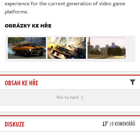
Živě
experience for the current generation of video game
platforms.
OBRÁZKY KE HŘE
OBSAH KE HŘE
Nic tu není :(
DISKUZE
| 0 KOMENTÁŘŮ