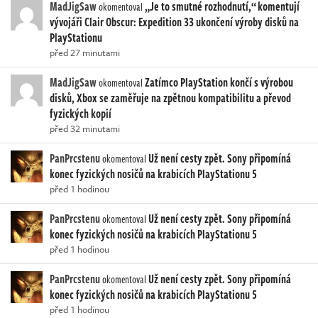
MadJigSaw
„Je to smutné rozhodnutí,“ komentují
okomentoval
vývojáři Clair Obscur: Expedition 33 ukončení výroby disků na
PlayStationu
před 27 minutami
MadJigSaw
Zatímco PlayStation končí s výrobou
okomentoval
disků, Xbox se zaměřuje na zpětnou kompatibilitu a převod
fyzických kopií
před 32 minutami
PanPrcstenu
Už není cesty zpět. Sony připomíná
okomentoval
konec fyzických nosičů na krabicích PlayStationu 5
před 1 hodinou
PanPrcstenu
Už není cesty zpět. Sony připomíná
okomentoval
konec fyzických nosičů na krabicích PlayStationu 5
před 1 hodinou
PanPrcstenu
Už není cesty zpět. Sony připomíná
okomentoval
konec fyzických nosičů na krabicích PlayStationu 5
před 1 hodinou