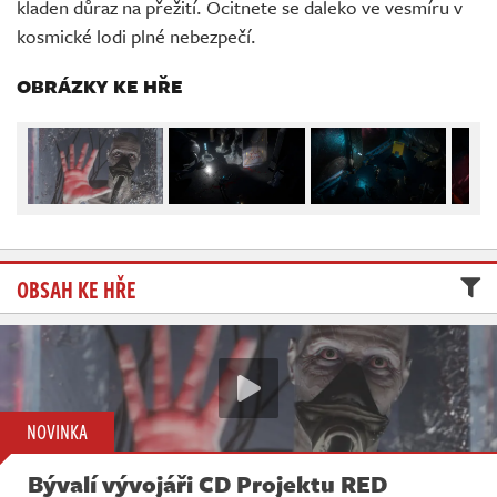
kladen důraz na přežití. Ocitnete se daleko ve vesmíru v
Živě
kosmické lodi plné nebezpečí.
OBRÁZKY KE HŘE
OBSAH KE HŘE
NOVINKA
Bývalí vývojáři CD Projektu RED