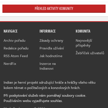
PŘEHLED AKTIVITY KOMUNITY
NAVIGACE
INFORMACE
KOMUNITA
Archiv pořadu
Zásady ochrany
Nejnovější
příspěvky
Redakce pořadu
Pravidla užívání
Žebříček uživatelů
RSS Atom Feed
Jak hodnotíme
NerdFix
Inzerce na
Indianovi
Indian je herní projekt sdružující hráče a hráčky všeho věku
kolem témat o počítačových a konzolových hrách.
Při poskytování služeb nám pomáhají soubory cookie.
Používáním webu vyjadřujete souhlas.