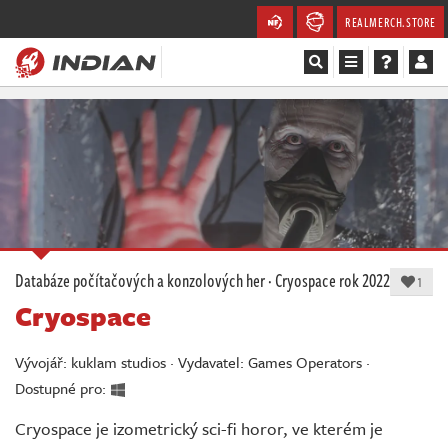
REALMERCH.STORE
Magazín
Recenze
Videa
Soutěže
Databáze počítačových a konzolových her
·
Cryospace
rok 2022
1
Cryospace
Databáze
Komunita
Vývojář: kuklam studios · Vydavatel: Games Operators ·
Dostupné pro:
Redakce
Cryospace je izometrický sci-fi horor, ve kterém je