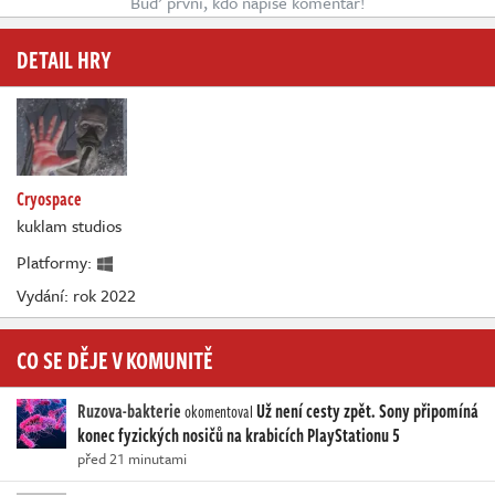
Buď první, kdo napíše komentář!
DETAIL HRY
Cryospace
kuklam studios
Platformy:
Vydání: rok 2022
CO SE DĚJE V KOMUNITĚ
Ruzova-bakterie
Už není cesty zpět. Sony připomíná
okomentoval
konec fyzických nosičů na krabicích PlayStationu 5
před 21 minutami