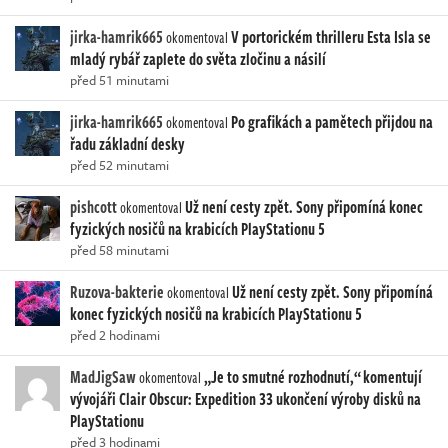
jirka-hamrik665
V portorickém thrilleru Esta Isla se
okomentoval
mladý rybář zaplete do světa zločinu a násilí
před 51 minutami
jirka-hamrik665
Po grafikách a pamětech přijdou na
okomentoval
řadu základní desky
před 52 minutami
pishcott
Už není cesty zpět. Sony připomíná konec
okomentoval
fyzických nosičů na krabicích PlayStationu 5
před 58 minutami
Ruzova-bakterie
Už není cesty zpět. Sony připomíná
okomentoval
konec fyzických nosičů na krabicích PlayStationu 5
před 2 hodinami
MadJigSaw
„Je to smutné rozhodnutí,“ komentují
okomentoval
vývojáři Clair Obscur: Expedition 33 ukončení výroby disků na
PlayStationu
před 3 hodinami