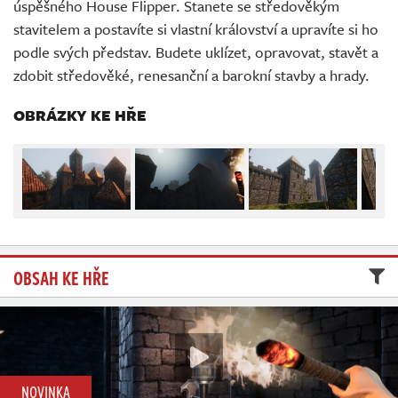
úspěšného House Flipper. Stanete se středověkým
Živě
stavitelem a postavíte si vlastní království a upravíte si ho
podle svých představ. Budete uklízet, opravovat, stavět a
zdobit středověké, renesanční a barokní stavby a hrady.
OBRÁZKY KE HŘE
OBSAH KE HŘE
NOVINKA