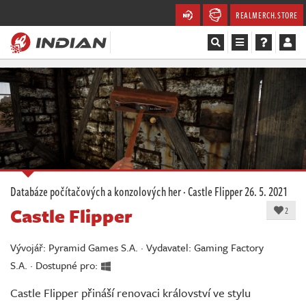
REALMERCH.STORE
Magazín
Recenze
Videa
Soutěže
Databáze počítačových a konzolových her
·
Castle Flipper
26. 5. 2021
Castle Flipper
Databáze
2
Komunita
Vývojář: Pyramid Games S.A. · Vydavatel: Gaming Factory
S.A. · Dostupné pro:
Redakce
Castle Flipper přináší renovaci království ve stylu