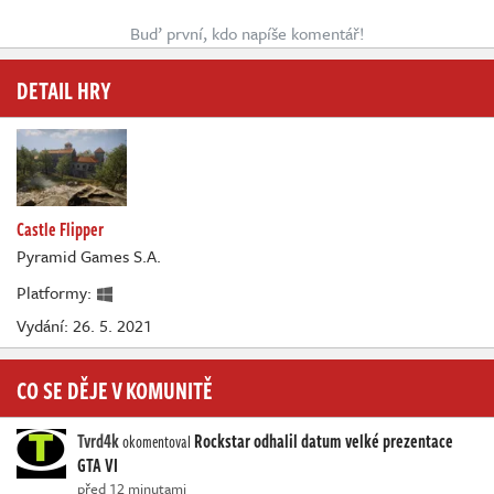
Buď první, kdo napíše komentář!
DETAIL HRY
Castle Flipper
Pyramid Games S.A.
Platformy:
Vydání: 26. 5. 2021
CO SE DĚJE V KOMUNITĚ
Tvrd4k
Rockstar odhalil datum velké prezentace
okomentoval
GTA VI
před 12 minutami