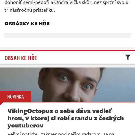
dohoniť semi-pedofila Ondra Vlčka skôr, než sprzní svoju
Živě
trinásťročnú priateľku.
OBRÁZKY KE HŘE
OBSAH KE HŘE
NOVINKA
VikingOctopus o sebe dáva vedieť
hrou, v ktorej si robí srandu z českých
youtuberov
Veľmi potichu, takmer pod našim radarom, sa na