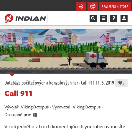
REALMERCH.STORE
Magazín
Recenze
Videa
Soutěže
Databáze počítačových a konzolových her
·
Call 911
11. 5. 2019
3
Call 911
Databáze
Komunita
Vývojář: VikingOctopus · Vydavatel: VikingOctopus ·
Dostupné pro:
Redakce
V roli jedného z troch komentujúcich youtuberov musíte