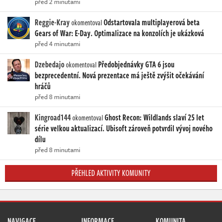
před 2 minutami
Reggie-Kray
Odstartovala multiplayerová beta
okomentoval
Gears of War: E-Day. Optimalizace na konzolích je ukázková
před 4 minutami
Dzebedajo
Předobjednávky GTA 6 jsou
okomentoval
bezprecedentní. Nová prezentace má ještě zvýšit očekávání
hráčů
před 8 minutami
Kingroad144
Ghost Recon: Wildlands slaví 25 let
okomentoval
série velkou aktualizací. Ubisoft zároveň potvrdil vývoj nového
dílu
před 8 minutami
PŘEHLED AKTIVITY KOMUNITY
NAVIGACE
INFORMACE
KOMUNITA