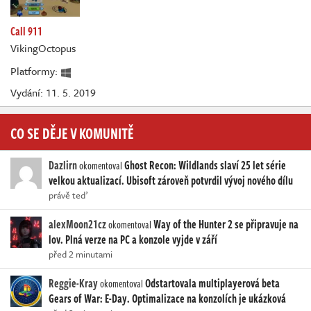
Call 911
VikingOctopus
Platformy:
Vydání: 11. 5. 2019
CO SE DĚJE V KOMUNITĚ
Dazlirn
Ghost Recon: Wildlands slaví 25 let série
okomentoval
velkou aktualizací. Ubisoft zároveň potvrdil vývoj nového dílu
právě teď
alexMoon21cz
Way of the Hunter 2 se připravuje na
okomentoval
lov. Plná verze na PC a konzole vyjde v září
před 2 minutami
Reggie-Kray
Odstartovala multiplayerová beta
okomentoval
Gears of War: E-Day. Optimalizace na konzolích je ukázková