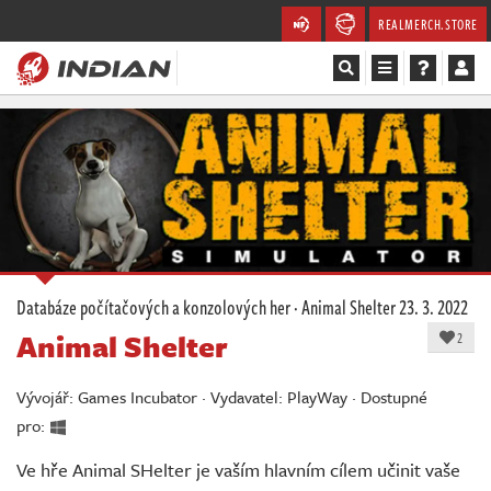
REALMERCH.STORE
Magazín
Recenze
Videa
Soutěže
Databáze počítačových a konzolových her
·
Animal Shelter
23. 3. 2022
Animal Shelter
Databáze
2
Komunita
Vývojář: Games Incubator · Vydavatel: PlayWay · Dostupné
pro:
Redakce
Ve hře Animal SHelter je vaším hlavním cílem učinit vaše