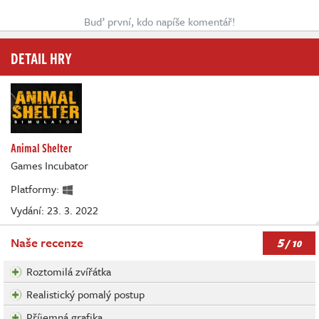
Buď první, kdo napíše komentář!
DETAIL HRY
Animal Shelter
Games Incubator
Platformy:
Vydání: 23. 3. 2022
5
Naše recenze
/ 10
Roztomilá zvířátka
Realistický pomalý postup
Příjemná grafika