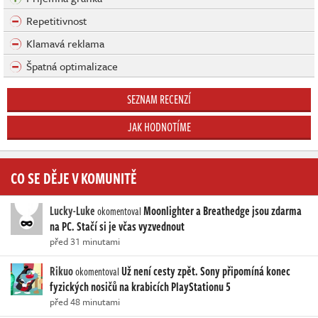
Repetitivnost
Klamavá reklama
Špatná optimalizace
SEZNAM RECENZÍ
JAK HODNOTÍME
CO SE DĚJE V KOMUNITĚ
Lucky-Luke
Moonlighter a Breathedge jsou zdarma
okomentoval
na PC. Stačí si je včas vyzvednout
před 31 minutami
Rikuo
Už není cesty zpět. Sony připomíná konec
okomentoval
fyzických nosičů na krabicích PlayStationu 5
před 48 minutami