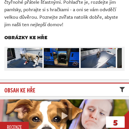
čtyřnohé přátele šťastnými. Pohlaďte je, rozdejte jim
Živě
pamlsky, pohrajte si s hračkami - a oni se vám odvděčí
velkou důvěrou. Poznejte zvířata natolik dobře, abyste
jim našli ten nejlepší domov!
OBRÁZKY KE HŘE
OBSAH KE HŘE
5
RECENZE