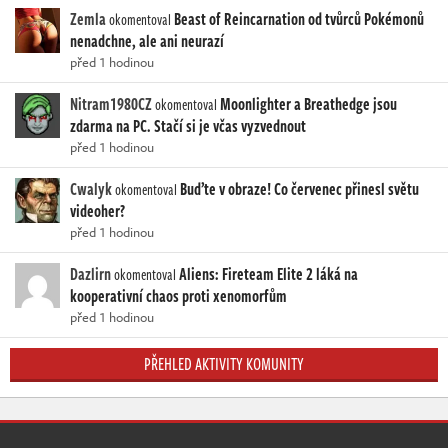
Zemla
Beast of Reincarnation od tvůrců Pokémonů
okomentoval
nenadchne, ale ani neurazí
před 1 hodinou
Nitram1980CZ
Moonlighter a Breathedge jsou
okomentoval
zdarma na PC. Stačí si je včas vyzvednout
před 1 hodinou
Cwalyk
Buďte v obraze! Co červenec přinesl světu
okomentoval
videoher?
před 1 hodinou
Dazlirn
Aliens: Fireteam Elite 2 láká na
okomentoval
kooperativní chaos proti xenomorfům
před 1 hodinou
PŘEHLED AKTIVITY KOMUNITY