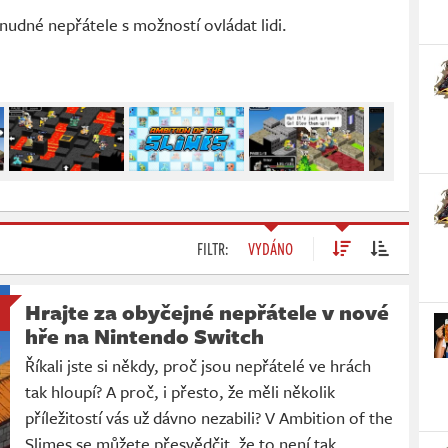
 nudné nepřátele s možností ovládat lidi.
FILTR:
VYDÁNO
Hrajte za obyčejné nepřátele v nové
hře na Nintendo Switch
Říkali jste si někdy, proč jsou nepřátelé ve hrách
tak hloupí? A proč, i přesto, že měli několik
příležitostí vás už dávno nezabili? V Ambition of the
Slimes se můžete přesvědčit, že to není tak…