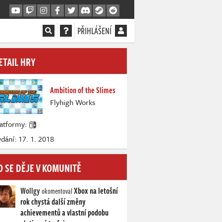
PŘIHLÁŠENÍ
ETAIL HRY
Ambition of the Slimes
Flyhigh Works
latformy:
dání: 17. 1. 2018
O SE DĚJE V KOMUNITĚ
Wollgy
Xbox na letošní
okomentoval
rok chystá další změny
achievementů a vlastní podobu