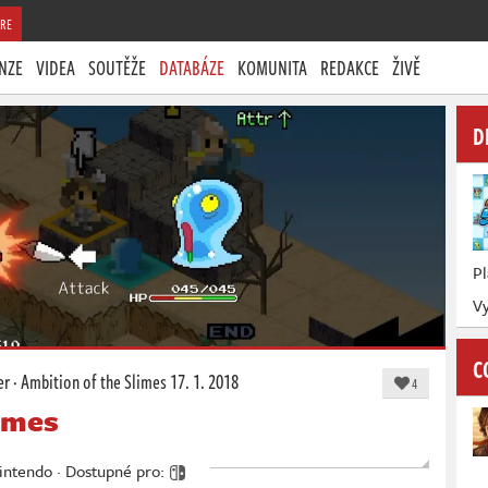
RE
NZE
VIDEA
SOUTĚŽE
DATABÁZE
KOMUNITA
REDAKCE
ŽIVĚ
D
P
Vy
C
er
·
Ambition of the Slimes
17. 1. 2018
4
limes
Nintendo · Dostupné pro: