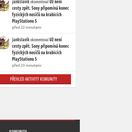
jankslavik
Už není
okomentoval
cesty zpět. Sony připomíná konec
fyzických nosičů na krabicích
PlayStationu 5
před 22 minutami
jankslavik
Už není
okomentoval
cesty zpět. Sony připomíná konec
fyzických nosičů na krabicích
PlayStationu 5
před 23 minutami
PŘEHLED AKTIVITY KOMUNITY
KOMUNITA