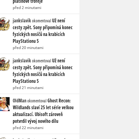
platinové trofeje
před 2 minutami
jankslavik
Už není
okomentoval
cesty zpět. Sony připomíná konec
fyzických nosičů na krabicích
PlayStationu 5
před 20 minutami
jankslavik
Už není
okomentoval
cesty zpět. Sony připomíná konec
fyzických nosičů na krabicích
PlayStationu 5
před 21 minutami
OldMan
Ghost Recon:
okomentoval
Wildlands slaví 25 let série velkou
aktualizací. Ubisoft zároveň
potvrdil vývoj nového dílu
před 22 minutami