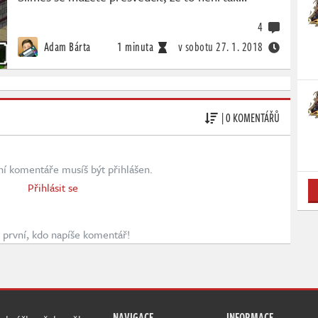
4
Adam Bárta
1 minuta
v sobotu
27. 1. 2018
| 0 KOMENTÁŘŮ
ní komentáře musíš být přihlášen.
Přihlásit se
první, kdo napíše komentář!
NAVIGACE
INFORMACE