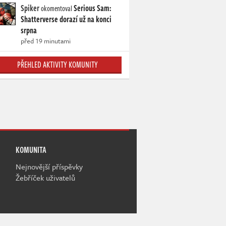
Spiker
Serious Sam:
okomentoval
Shatterverse dorazí už na konci
srpna
před 19 minutami
PŘEHLED AKTIVITY KOMUNITY
KOMUNITA
Nejnovější příspěvky
Žebříček uživatelů