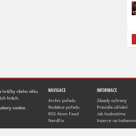
NAVIGACE
INFORMACE
 a hráčky všeho věku
ých hrách.
Archiv pořadu
Zásady ochrany
Redakce pořadu
Pravidla užívání
ubory cookie.
RSS Atom Feed
Jak hodnotíme
NerdFix
Inzerce na Indianovi