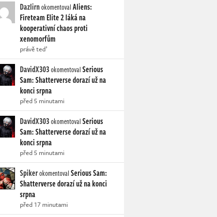
Dazlirn
Aliens:
okomentoval
Fireteam Elite 2 láká na
kooperativní chaos proti
xenomorfům
právě teď
DavidX303
Serious
okomentoval
Sam: Shatterverse dorazí už na
konci srpna
před 5 minutami
DavidX303
Serious
okomentoval
Sam: Shatterverse dorazí už na
konci srpna
před 5 minutami
Spiker
Serious Sam:
okomentoval
Shatterverse dorazí už na konci
srpna
před 17 minutami