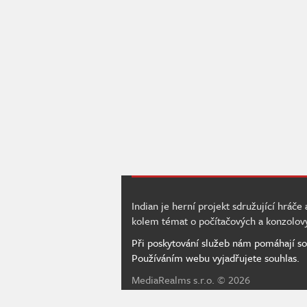
Indian je herní projekt sdružující hráče
kolem témat o počítačových a konzolov
Při poskytování služeb nám pomáhají so
Používáním webu vyjadřujete souhlas.
MediaRealms s.r.o.
© 2026
IWS 4.234 - m07d03 | IN | 415 ms |