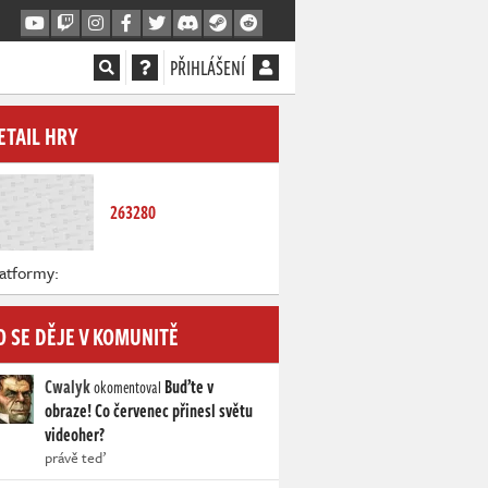
PŘIHLÁŠENÍ
ETAIL HRY
263280
atformy:
O SE DĚJE V KOMUNITĚ
Cwalyk
Buďte v
okomentoval
obraze! Co červenec přinesl světu
videoher?
právě teď