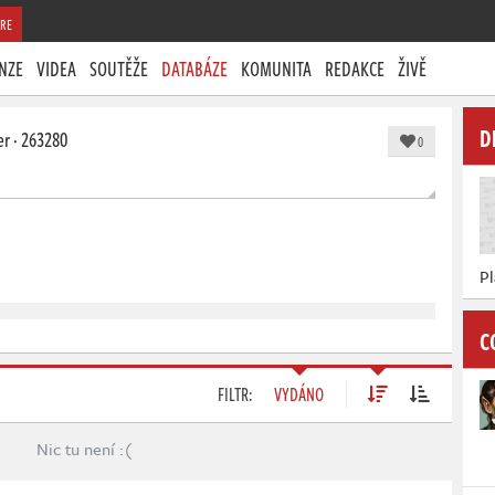
RE
NZE
VIDEA
SOUTĚŽE
DATABÁZE
KOMUNITA
REDAKCE
ŽIVĚ
D
er
·
263280
0
Pl
C
FILTR:
VYDÁNO
Nic tu není :(