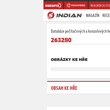
REALMERCH.STO
MAGAZÍN
RECE
Databáze počítačových a konzolových h
263280
OBRÁZKY KE HŘE
OBSAH KE HŘE