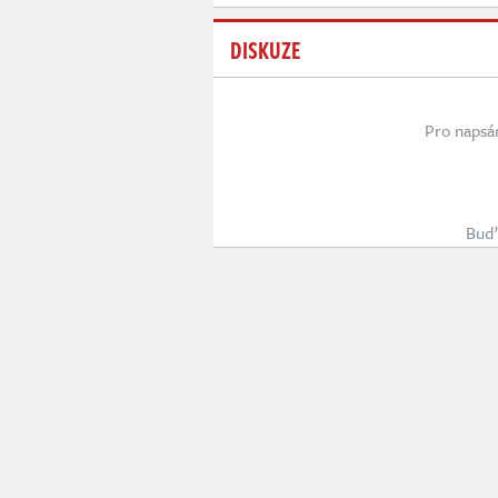
DISKUZE
Pro napsá
Buď 