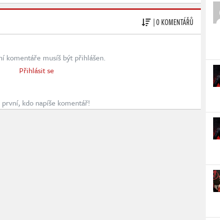
| 0 KOMENTÁŘŮ
ní komentáře musíš být přihlášen.
Přihlásit se
první, kdo napíše komentář!