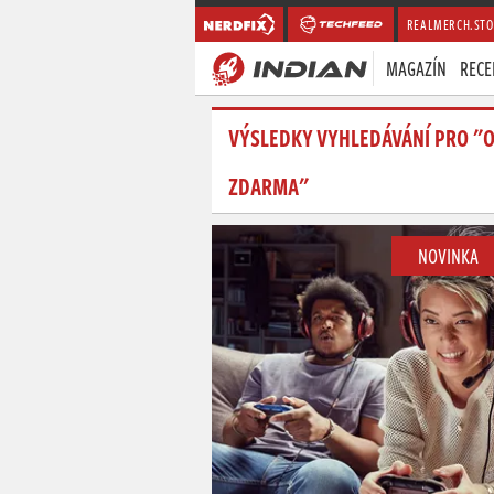
REALMERCH.STO
MAGAZÍN
RECE
VÝSLEDKY VYHLEDÁVÁNÍ PRO "O
ZDARMA"
NOVINKA