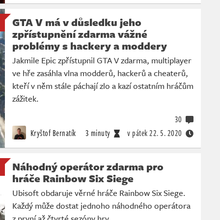
GTA V má v důsledku jeho
zpřístupnění zdarma vážné
problémy s hackery a moddery
Jakmile Epic zpřístupnil GTA V zdarma, multiplayer
ve hře zasáhla vlna modderů, hackerů a cheaterů,
kteří v něm stále páchají zlo a kazí ostatním hráčům
zážitek.
30
Kryštof Bernatík
3 minuty
v pátek
22. 5. 2020
Náhodný operátor zdarma pro
hráče Rainbow Six Siege
Ubisoft obdaruje věrné hráče Rainbow Six Siege.
Každý může dostat jednoho náhodného operátora
z první až čtvrté sezóny hry.