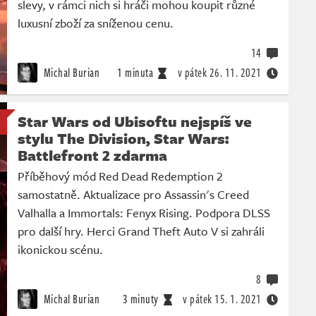
slevy, v rámci nich si hráči mohou koupit různé
luxusní zboží za sníženou cenu.
14
Michal Burian
1 minuta
v pátek
26. 11. 2021
Star Wars od Ubisoftu nejspíš ve
stylu The Division, Star Wars:
Battlefront 2 zdarma
Příběhový mód Red Dead Redemption 2
samostatně. Aktualizace pro Assassin's Creed
Valhalla a Immortals: Fenyx Rising. Podpora DLSS
pro další hry. Herci Grand Theft Auto V si zahráli
ikonickou scénu.
8
Michal Burian
3 minuty
v pátek
15. 1. 2021