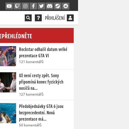
PŘIHLÁŠENÍ
EPŘEHLÉDNĚTE
Rockstar odhalil datum velké
prezentace GTA VI
121 komentářů
Už není cesty zpět. Sony
připomíná konec fyzických
nosičů na…
127 komentářů
Předobjednávky GTA 6 jsou
bezprecedentní. Nová
prezentace má…
50 komentářů