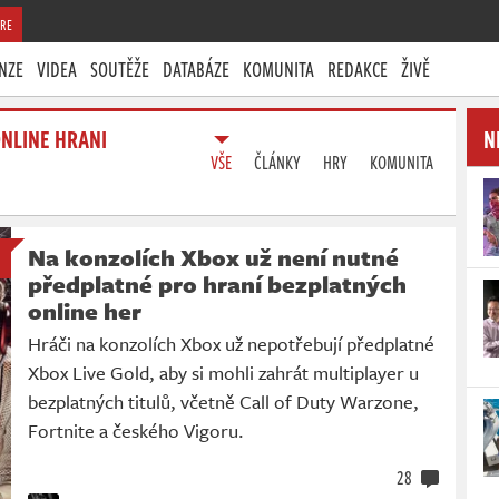
RE
NZE
VIDEA
SOUTĚŽE
DATABÁZE
KOMUNITA
REDAKCE
ŽIVĚ
NLINE HRANI
N
VŠE
ČLÁNKY
HRY
KOMUNITA
Na konzolích Xbox už není nutné
předplatné pro hraní bezplatných
online her
Hráči na konzolích Xbox už nepotřebují předplatné
Xbox Live Gold, aby si mohli zahrát multiplayer u
bezplatných titulů, včetně Call of Duty Warzone,
Fortnite a českého Vigoru.
28