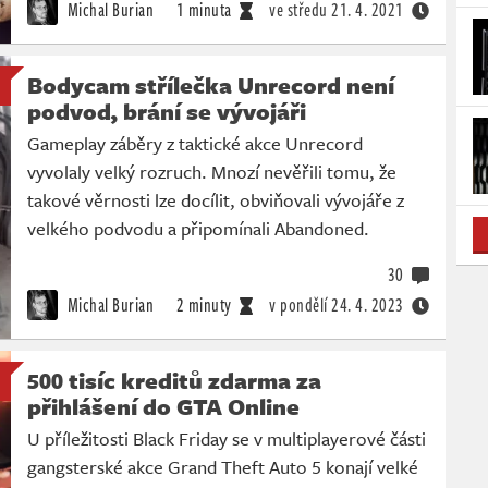
Michal Burian
1 minuta
ve středu
21. 4. 2021
Bodycam střílečka Unrecord není
podvod, brání se vývojáři
Gameplay záběry z taktické akce Unrecord
vyvolaly velký rozruch. Mnozí nevěřili tomu, že
takové věrnosti lze docílit, obviňovali vývojáře z
velkého podvodu a připomínali Abandoned.
30
Michal Burian
2 minuty
v pondělí
24. 4. 2023
500 tisíc kreditů zdarma za
přihlášení do GTA Online
U příležitosti Black Friday se v multiplayerové části
gangsterské akce Grand Theft Auto 5 konají velké